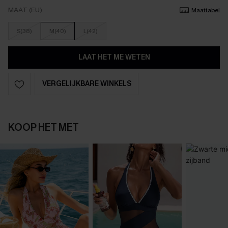
MAAT (EU)
Maattabel
S(38)
M(40)
L(42)
LAAT HET ME WETEN
VERGELIJKBARE WINKELS
KOOP HET MET