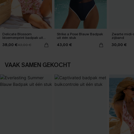
Delicate Blossom
Strike a Pose Blauw Badpak
Zwarte midi-
bloemenprint badpak uit
uit één stuk
zijband
één stuk
38,00 €
43,00 €
30,00 €
43,00 €
VAAK SAMEN GEKOCHT