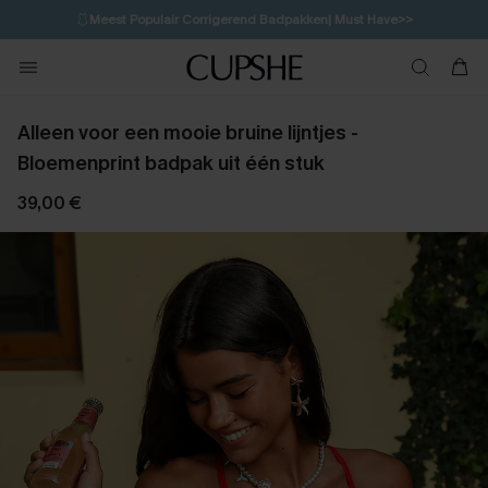
🩱
Meest Populair Corrigerend Badpakken| Must Have>>
💌Abonneer je & ontvang tot 15% korting>>
👙
Koop 3, krijg 15% korting | CODE: SW15
Alleen voor een mooie bruine lijntjes -
Bloemenprint badpak uit één stuk
39,00 €