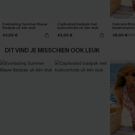
Everlasting Summer Blauw
Captivated badpak met
Delicate Blo
Badpak uit één stuk
buikcontrole uit één stuk
bloemenprint
één stuk
43,00 €
43,00 €
38,00 €
43,
DIT VIND JE MISSCHIEN OOK LEUK