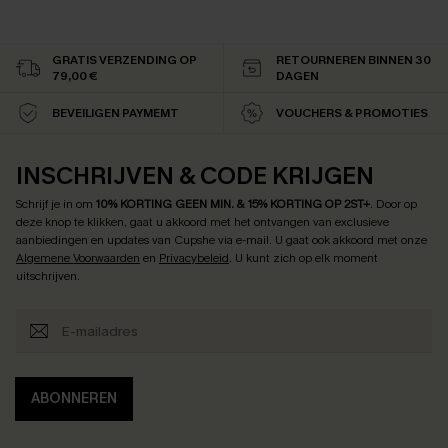
GRATIS VERZENDING OP
RETOURNEREN BINNEN 30
79,00 €
DAGEN
BEVEILIGEN PAYMEMT
VOUCHERS & PROMOTIES
INSCHRIJVEN & CODE KRIJGEN
Schrijf je in om
10% KORTING GEEN MIN. & 15% KORTING OP 2ST+
.
Door op
deze knop te klikken, gaat u akkoord met het ontvangen van exclusieve
aanbiedingen en updates van Cupshe via e-mail. U gaat ook akkoord met onze
Algemene Voorwaarden
en
Privacybeleid
. U kunt zich op elk moment
uitschrijven.
ABONNEREN