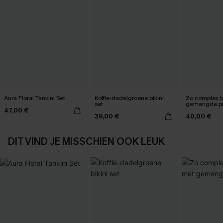
Aura Floral Tankini Set
Koffie-dadelgroene bikini
Zo complex bi
set
gemengde pr
47,00 €
39,00 €
40,00 €
DIT VIND JE MISSCHIEN OOK LEUK