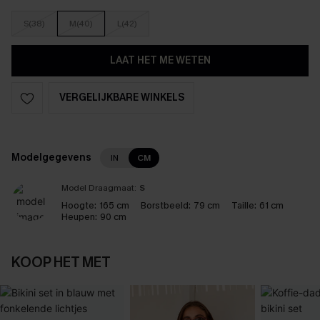
S(38)
M(40)
L(42)
LAAT HET ME WETEN
VERGELIJKBARE WINKELS
Modelgegevens
IN
CM
Model Draagmaat:
S
Hoogte:
165 cm
Borstbeeld:
79 cm
Taille:
61 cm
Heupen:
90 cm
KOOP HET MET