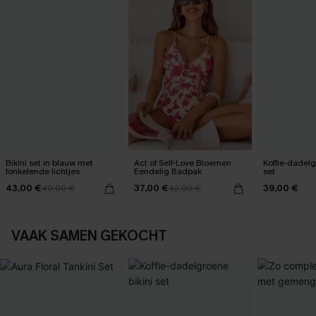
Bikini set in blauw met
Act of Self-Love Bloemen
Koffie-dadelg
fonkelende lichtjes
Eendelig Badpak
set
43,00 €
37,00 €
39,00 €
49,00 €
42,00 €
VAAK SAMEN GEKOCHT