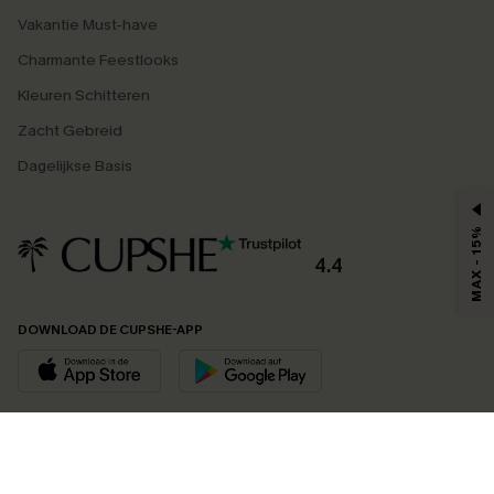
Vakantie Must-have
Charmante Feestlooks
Kleuren Schitteren
Zacht Gebreid
Dagelijkse Basis
MAX - 15%
4.4
DOWNLOAD DE CUPSHE-APP
VOLG ONS OP