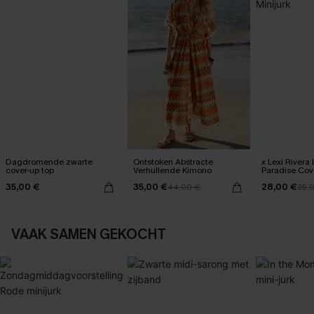
Dagdromende zwarte
Ontstoken Abstracte
x Lexi Rivera 
cover-up top
Verhullende Kimono
Paradise Cove
35,00 €
35,00 €
28,00 €
44,00 €
35,
VAAK SAMEN GEKOCHT