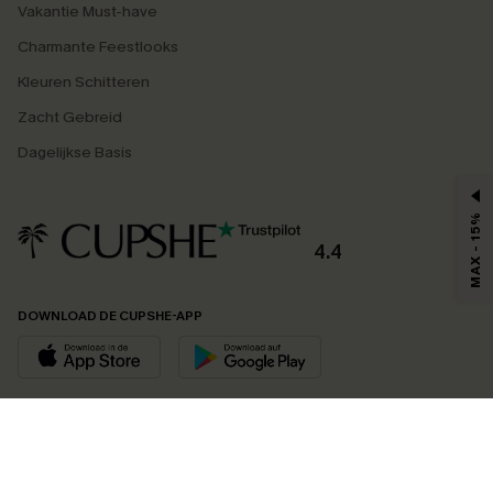
Vakantie Must-have
Charmante Feestlooks
Kleuren Schitteren
Zacht Gebreid
Dagelijkse Basis
MAX - 15%
4.4
DOWNLOAD DE CUPSHE-APP
VOLG ONS OP