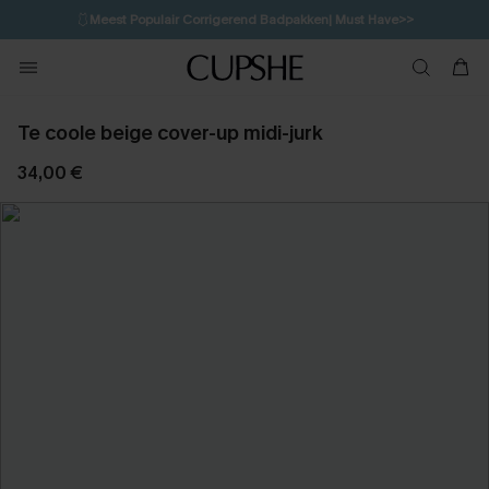
🩱
Meest Populair Corrigerend Badpakken| Must Have>>
💌Abonneer je & ontvang tot 15% korting>>
👙
Koop 3, krijg 15% korting | CODE: SW15
Te coole beige cover-up midi-jurk
34,00 €