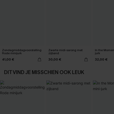
Zondagmiddagvoorstelling
Zwarte midi-sarong met
In the Momen
Rode minijurk
zijband
jurk
41,00 €
30,00 €
32,00 €
DIT VIND JE MISSCHIEN OOK LEUK