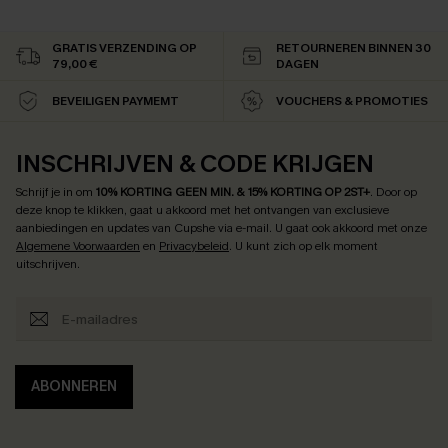
GRATIS VERZENDING OP
RETOURNEREN BINNEN 30
79,00 €
DAGEN
BEVEILIGEN PAYMEMT
VOUCHERS & PROMOTIES
INSCHRIJVEN & CODE KRIJGEN
Schrijf je in om
10% KORTING GEEN MIN. & 15% KORTING OP 2ST+
.
Door op
deze knop te klikken, gaat u akkoord met het ontvangen van exclusieve
aanbiedingen en updates van Cupshe via e-mail. U gaat ook akkoord met onze
Algemene Voorwaarden
en
Privacybeleid
. U kunt zich op elk moment
uitschrijven.
ABONNEREN