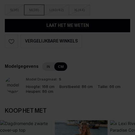
S(36)
M(38)
L(40/42)
XL(44)
LAAT HET ME WETEN
VERGELIJKBARE WINKELS
Modelgegevens
IN
CM
Model Draagmaat:
S
Hoogte:
168 cm
Borstbeeld:
86 cm
Taille:
66 cm
Heupen:
86 cm
KOOP HET MET