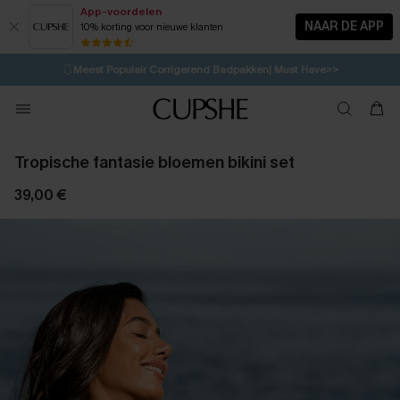
App-voordelen
NAAR DE APP
10% korting voor nieuwe klanten
LAATSTE KANS
⚡️
| Tot 50% korting>>
🩱
Meest Populair Corrigerend Badpakken| Must Have>>
💌Abonneer je & ontvang tot 15% korting>>
👙
Koop 3, krijg 15% korting | CODE: SW15
Tropische fantasie bloemen bikini set
39,00 €