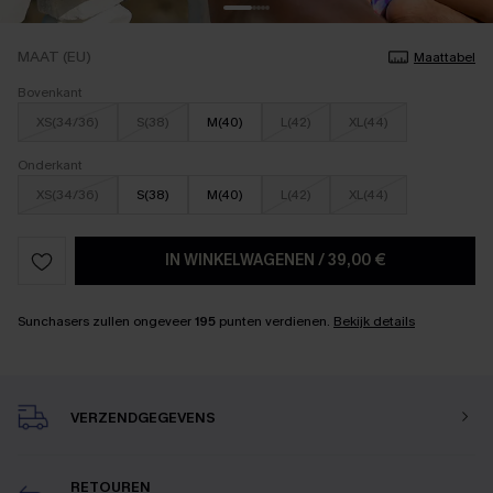
MAAT (EU)
Maattabel
Bovenkant
XS(34/36)
S(38)
M(40)
L(42)
XL(44)
Onderkant
XS(34/36)
S(38)
M(40)
L(42)
XL(44)
IN WINKELWAGENEN
/
39,00 €
Sunchasers zullen ongeveer
195
punten verdienen.
Bekijk details
VERZENDGEGEVENS
RETOUREN