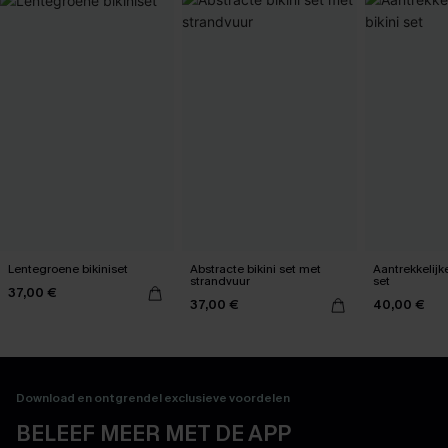
Lentegroene bikiniset
Abstracte bikini set met
Aantrekkelijk
strandvuur
set
37,00 €
37,00 €
40,00 €
Download en ontgrendel exclusieve voordelen
BELEEF MEER MET DE APP