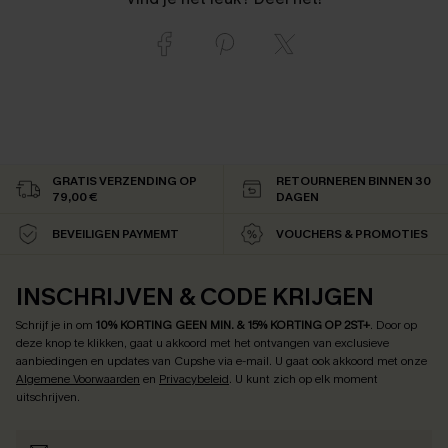
GRATIS VERZENDING OP
RETOURNEREN BINNEN 30
79,00 €
DAGEN
BEVEILIGEN PAYMEMT
VOUCHERS & PROMOTIES
INSCHRIJVEN & CODE KRIJGEN
Schrijf je in om
10% KORTING GEEN MIN. & 15% KORTING OP 2ST+
.
Door op
deze knop te klikken, gaat u akkoord met het ontvangen van exclusieve
aanbiedingen en updates van Cupshe via e-mail. U gaat ook akkoord met onze
Algemene Voorwaarden
en
Privacybeleid
. U kunt zich op elk moment
uitschrijven.