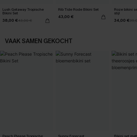
Lush Getaway Tropische
Rib Tide Rode Bikini Set
Roze bikini set helemaal
Bikini Set
stijl
43,00 €
38,00 €
34,00 €
43,00 €
39,
VAAK SAMEN GEKOCHT
Peach Please Tropische
Sunny Forecast
Bikini set me