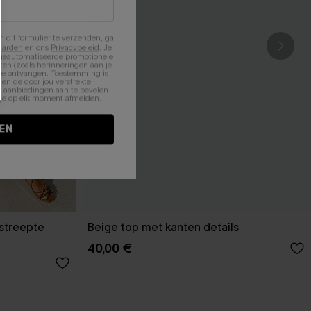
n dit formulier te verzenden, ga
aarden
en ons
Privacybeleid
. Je
 geautomatiseerde promotionele
en (zoals herinneringen aan je
te ontvangen. Toestemming is
en de door jou verstrekte
n aanbiedingen aan te bevelen
nt je op elk moment afmelden.
EN
estreepte
Beige top met kanten details
40,00 €