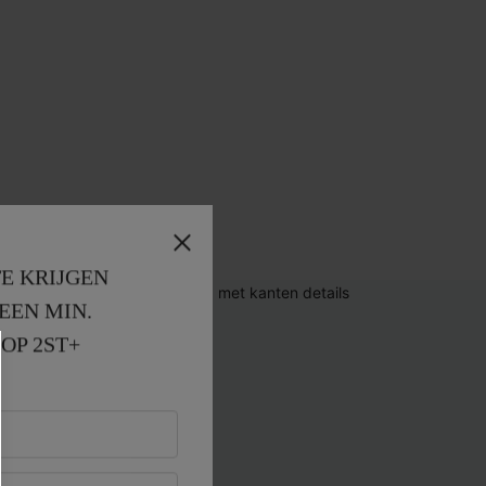
E KRIJGEN
EEN MIN. 
OP 2ST+