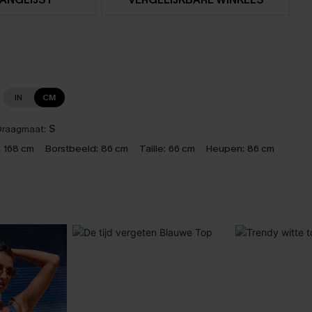
IN
CM
raagmaat:
S
:
168 cm
Borstbeeld:
86 cm
Taille:
66 cm
Heupen:
86 cm