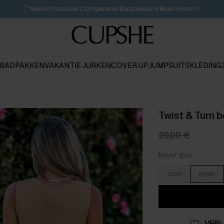
🩱
Meest Populair Corrigerend Badpakken| Must Have>>
👙
Koop 3, krijg 15% korting | CODE: SW15
💌Abonneer je & ontvang tot 15% korting>>
1D:9H:52M:47S
BADPAKKEN
VAKANTIE JURKEN
COVER UP
JUMPSUITS
KLEDING
Twist & Turn 
20,00 €
MAAT (EU)
S(36)
M(38)
VERL