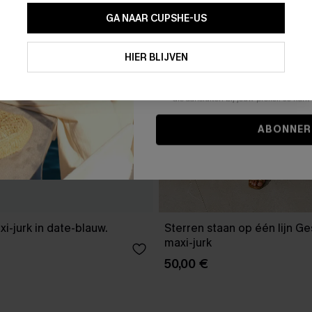
GA NAAR CUPSHE-US
Door je contactgegevens in te vullen e
je akkoord met onze
Algemene Voorw
HIER BLIJVEN
stemt er tevens mee in om herhaalde
en gepersonaliseerde marketingbericht
winkelwagen) en e-mails van Cupshe 
niet vereist voor een aankoop. We kunn
informatie gebruiken om producten e
die aansluiten bij jouw profiel. Je ku
ABONNER
xi-jurk in date-blauw.
Sterren staan op één lijn G
maxi-jurk
50,00 €