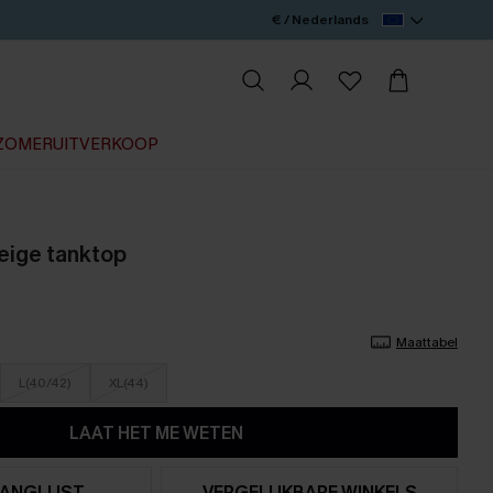
€ / Nederlands
ZOMERUITVERKOOP
beige tanktop
Maattabel
L(40/42)
XL(44)
LAAT HET ME WETEN
ANGLIJST
VERGELIJKBARE WINKELS