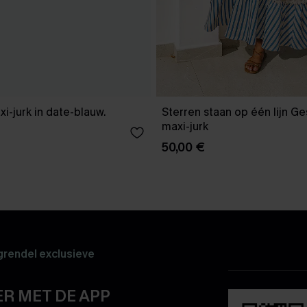
xi-jurk in date-blauw.
Sterren staan op één lijn G
maxi-jurk
50,00 €
rendel exclusieve
R MET DE APP