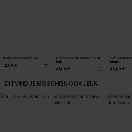
Just Peachy White Tee
Cosmopolitan blauwe midi-
Het is een max
jurk
blauw.
32,00 €
41,00 €
43,00 €
DIT VIND JE MISSCHIEN OOK LEUK