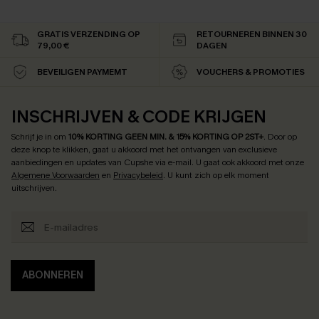
GRATIS VERZENDING OP
RETOURNEREN BINNEN 30
79,00 €
DAGEN
BEVEILIGEN PAYMEMT
VOUCHERS & PROMOTIES
INSCHRIJVEN & CODE KRIJGEN
Schrijf je in om
10% KORTING GEEN MIN. & 15% KORTING OP 2ST+
.
Door op
deze knop te klikken, gaat u akkoord met het ontvangen van exclusieve
aanbiedingen en updates van Cupshe via e-mail. U gaat ook akkoord met onze
Algemene Voorwaarden
en
Privacybeleid
. U kunt zich op elk moment
uitschrijven.
ABONNEREN