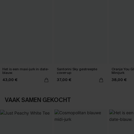
Het is een maxi-jurk in date-
Santorini Sky gestreepte
Oranje You G
blauw.
cover-up
Minijurk
43,00 €
37,00 €
38,00 €
VAAK SAMEN GEKOCHT