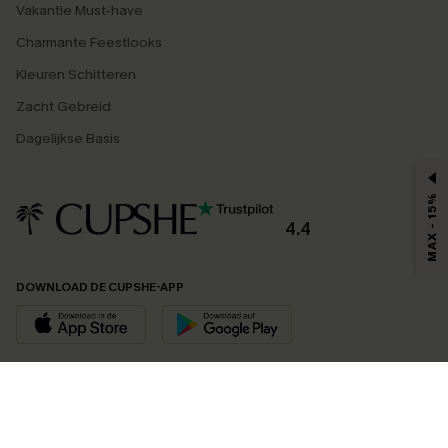
Vakantie Must-have
Charmante Feestlooks
Kleuren Schitteren
Zacht Gebreid
Dagelijkse Basis
MAX - 15%
4.4
DOWNLOAD DE CUPSHE-APP
VOLG ONS OP