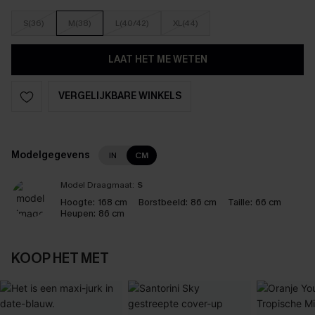
S(36)
M(38)
L(40/42)
XL(44)
LAAT HET ME WETEN
VERGELIJKBARE WINKELS
Modelgegevens
IN
CM
Model Draagmaat:
S
Hoogte:
168 cm
Borstbeeld:
86 cm
Taille:
66 cm
Heupen:
86 cm
KOOP HET MET