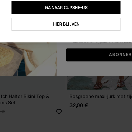
GA NAAR CUPSHE-US
Door je contactgegevens in te vullen e
je akkoord met onze
Algemene Voorw
HIER BLIJVEN
stemt er tevens mee in om herhaalde
en gepersonaliseerde marketingbericht
winkelwagen) en e-mails van Cupshe 
niet vereist voor een aankoop. We kunn
informatie gebruiken om producten e
die aansluiten bij jouw profiel. Je ku
ABONNER
tch Halter Bikini Top &
Bosgroene maxi-jurk met zijs
oms Set
32,00 €
0 €