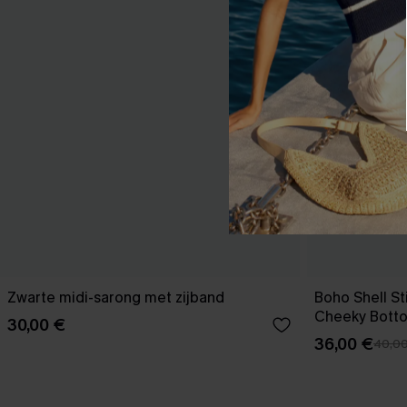
Zwarte midi-sarong met zijband
Boho Shell Sti
Cheeky Bott
30,00 €
36,00 €
40,0