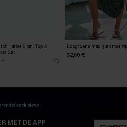
tch Halter Bikini Top &
Bosgroene maxi-jurk met zijs
oms Set
32,00 €
0 €
rendel exclusieve
R MET DE APP