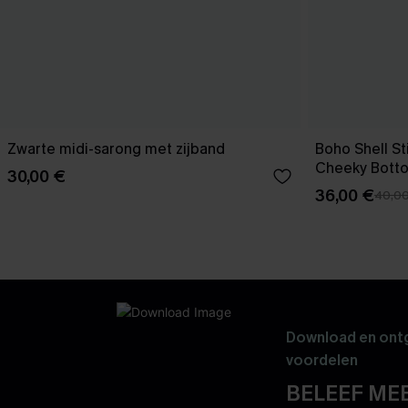
Zwarte midi-sarong met zijband
Boho Shell Sti
Cheeky Bott
30,00 €
36,00 €
40,0
Download en ontg
voordelen
BELEEF MEE