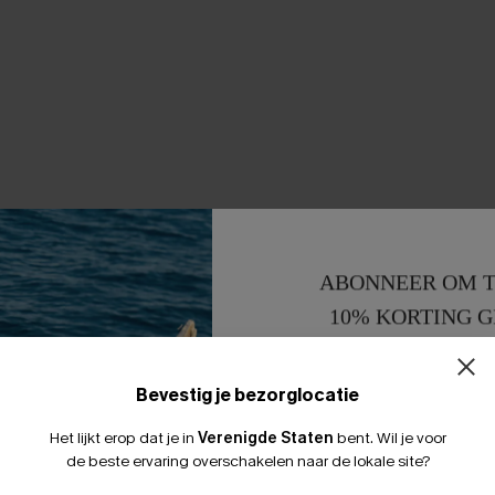
ABONNEER OM T
10% KORTING G
15% KORTING 
Bevestig je bezorglocatie
Het lijkt erop dat je in
Verenigde Staten
bent.
Wil je voor
de beste ervaring overschakelen naar de lokale site?