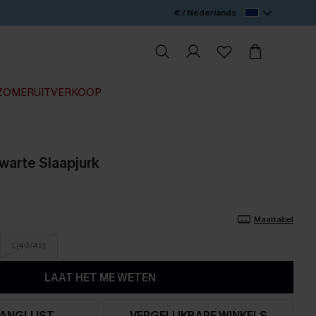
€ / Nederlands
ZOMERUITVERKOOP
warte Slaapjurk
Maattabel
L(40/42)
LAAT HET ME WETEN
ANGLIJST
VERGELIJKBARE WINKELS