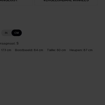
IN
CM
raagmaat:
S
:
173 cm
Borstbeeld:
84 cm
Taille:
60 cm
Heupen:
87 cm