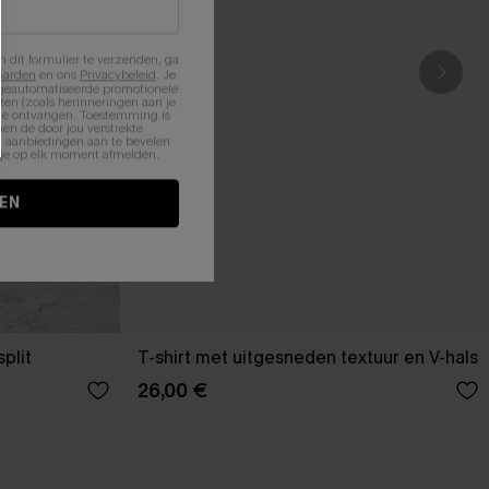
n dit formulier te verzenden, ga
aarden
en ons
Privacybeleid
. Je
 geautomatiseerde promotionele
en (zoals herinneringen aan je
te ontvangen. Toestemming is
en de door jou verstrekte
n aanbiedingen aan te bevelen
nt je op elk moment afmelden.
EN
plit
T-shirt met uitgesneden textuur en V-hals
26,00 €