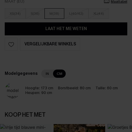
MAAT (EU)
Maattabel
XS(34)
S(36)
M(38)
L(40/42)
XL(44)
LAAT HET ME WETEN
VERGELIJKBARE WINKELS
Modelgegevens
IN
CM
Hoogte:
173 cm
Borstbeeld:
80 cm
Taille:
60 cm
Heupen:
90 cm
KOOP HET MET