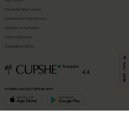
High Waist
Vakantie Must-have
Charmante Feestlooks
Kleuren Schitteren
Zacht Gebreid
Dagelijkse Basis
MAX - 15%
4.4
DOWNLOAD DE CUPSHE-APP
VOLG ONS OP