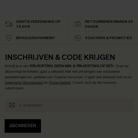
GRATIS VERZENDING OP
RETOURNEREN BINNEN 30
79,00 €
DAGEN
BEVEILIGEN PAYMEMT
VOUCHERS & PROMOTIES
INSCHRIJVEN & CODE KRIJGEN
Schrijf je in om
10% KORTING GEEN MIN. & 15% KORTING OP 2ST+
.
Door op
deze knop te klikken, gaat u akkoord met het ontvangen van exclusieve
aanbiedingen en updates van Cupshe via e-mail. U gaat ook akkoord met onze
Algemene Voorwaarden
en
Privacybeleid
. U kunt zich op elk moment
uitschrijven.
ABONNEREN