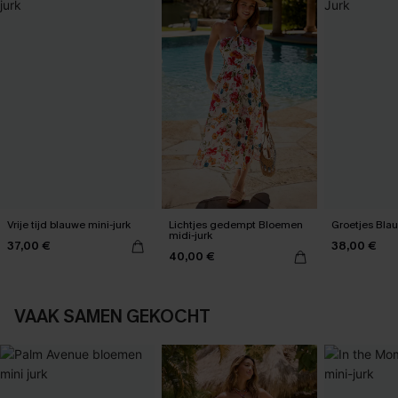
Vrije tijd blauwe mini-jurk
Lichtjes gedempt Bloemen
Groetjes Blau
midi-jurk
37,00 €
38,00 €
40,00 €
VAAK SAMEN GEKOCHT