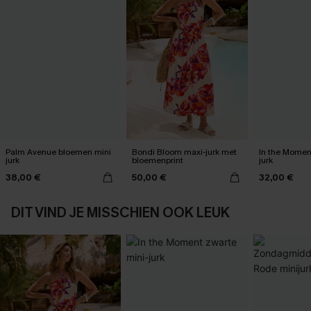
Palm Avenue bloemen mini
Bondi Bloom maxi-jurk met
In the Momen
jurk
bloemenprint
jurk
38,00 €
50,00 €
32,00 €
DIT VIND JE MISSCHIEN OOK LEUK