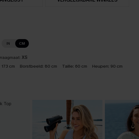
IN
CM
raagmaat:
XS
:
173 cm
Borstbeeld:
80 cm
Taille:
60 cm
Heupen:
90 cm