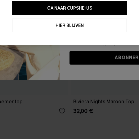
GA NAAR CUPSHE-US
Door je contactgegevens in te vullen e
je akkoord met onze
Algemene Voorw
HIER BLIJVEN
stemt er tevens mee in om herhaalde
en gepersonaliseerde marketingbericht
winkelwagen) en e-mails van Cupshe 
niet vereist voor een aankoop. We kunn
informatie gebruiken om producten e
die aansluiten bij jouw profiel. Je ku
ABONNER
loementop
Riviera Nights Maroon Top
32,00 €