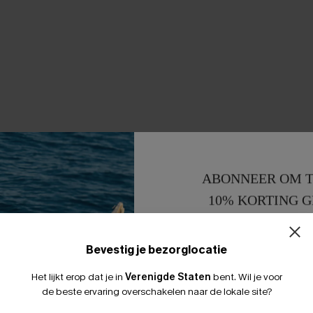
ABONNEER OM T
10% KORTING G
15% KORTING 
Bevestig je bezorglocatie
Het lijkt erop dat je in
Verenigde Staten
bent.
Wil je voor
de beste ervaring overschakelen naar de lokale site?