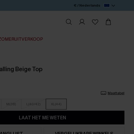
€ / Nederlands
ZOMERUITVERKOOP
lling Beige Top
Maattabel
M(38)
L(40/42)
XL(44)
LAAT HET ME WETEN
ANGLIJST
VERGELIJKBARE WINKELS