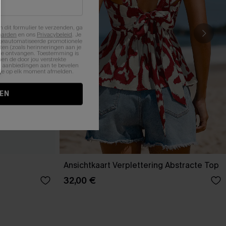
n dit formulier te verzenden, ga
aarden
en ons
Privacybeleid
. Je
 geautomatiseerde promotionele
en (zoals herinneringen aan je
te ontvangen. Toestemming is
en de door jou verstrekte
n aanbiedingen aan te bevelen
nt je op elk moment afmelden.
EN
Ansichtkaart Verplettering Abstracte Top
32,00 €