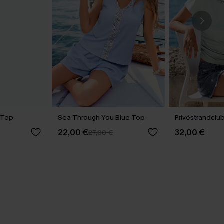
k Top
Sea Through You Blue Top
Privéstrandclu
22,00 €
32,00 €
27,00 €