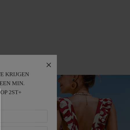
E KRIJGEN
EEN MIN. 
OP 2ST+