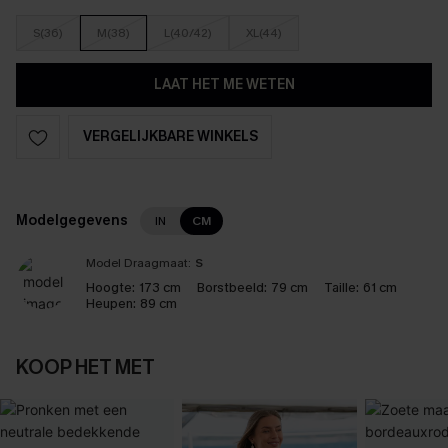
S(36)
M(38)
L(40/42)
XL(44)
LAAT HET ME WETEN
VERGELIJKBARE WINKELS
Modelgegevens
IN
CM
Model Draagmaat:
S
Hoogte:
173 cm
Borstbeeld:
79 cm
Taille:
61 cm
Heupen:
89 cm
KOOP HET MET