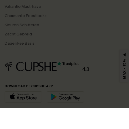
Vakantie Must-have
Charmante Feestlooks
Kleuren Schitteren
Zacht Gebreid
Dagelijkse Basis
MAX - 15%
4.3
DOWNLOAD DE CUPSHE-APP
VOLG ONS OP