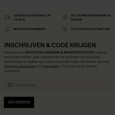
GRATIS VERZENDING OP
RETOURNEREN BINNEN 30
79,00 €
DAGEN
BEVEILIGEN PAYMEMT
VOUCHERS & PROMOTIES
INSCHRIJVEN & CODE KRIJGEN
Schrijf je in om
10% KORTING GEEN MIN. & 15% KORTING OP 2ST+
.
Door op
deze knop te klikken, gaat u akkoord met het ontvangen van exclusieve
aanbiedingen en updates van Cupshe via e-mail. U gaat ook akkoord met onze
Algemene Voorwaarden
en
Privacybeleid
. U kunt zich op elk moment
uitschrijven.
ABONNEREN