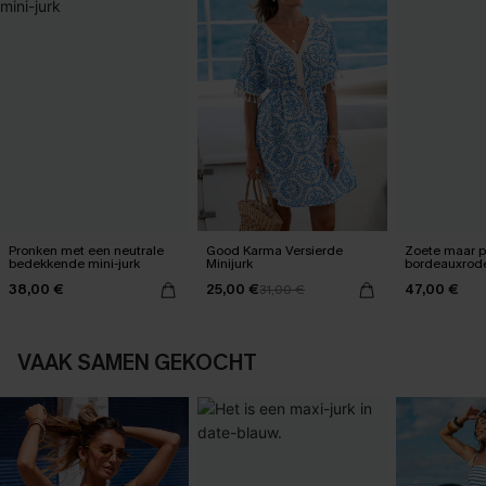
Pronken met een neutrale
Good Karma Versierde
Zoete maar pi
bedekkende mini-jurk
Minijurk
bordeauxrod
38,00 €
25,00 €
47,00 €
31,00 €
VAAK SAMEN GEKOCHT