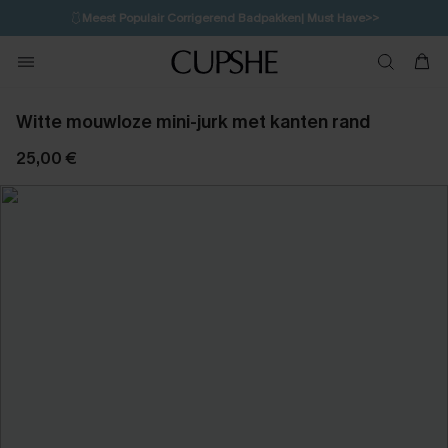
🩱
Meest Populair Corrigerend Badpakken| Must Have>>
1D:8H:35M:11S
👙
Koop 3, krijg 15% korting | CODE: SW15
💌Abonneer je & ontvang tot 15% korting>>
Witte mouwloze mini-jurk met kanten rand
25,00 €