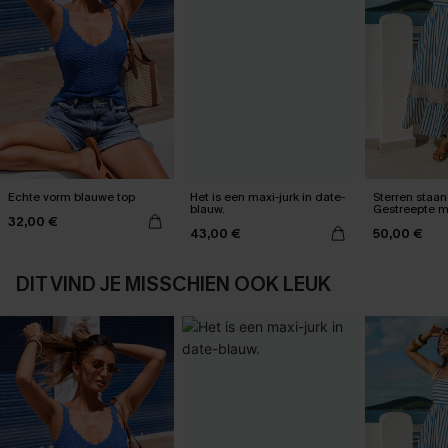
Echte vorm blauwe top
Het is een maxi-jurk in date-
Sterren staan 
blauw.
Gestreepte m
32,00 €
43,00 €
50,00 €
DIT VIND JE MISSCHIEN OOK LEUK