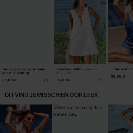
Dreamy Tides beige mini-
Headliner witte cover-up
Echte vorm b
jurk met omslag
mini-jurk
32,00 €
27,00 €
35,00 €
DIT VIND JE MISSCHIEN OOK LEUK