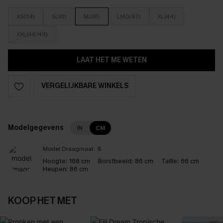
XS(34)
S(36)
M(38)
L(40/42)
XL(44)
XXL(46/48)
LAAT HET ME WETEN
VERGELIJKBARE WINKELS
Modelgegevens
IN
CM
Model Draagmaat:
S
Hoogte:
168 cm
Borstbeeld:
86 cm
Taille:
66 cm
Heupen:
86 cm
KOOP HET MET