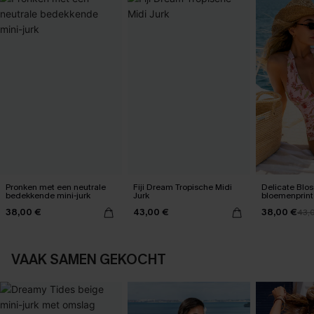
Pronken met een neutrale
Fiji Dream Tropische Midi
Delicate Blo
bedekkende mini-jurk
Jurk
bloemenprint
één stuk
38,00 €
43,00 €
38,00 €
43,
VAAK SAMEN GEKOCHT