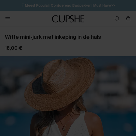
🩱
Meest Populair Corrigerend Badpakken| Must Have>>
1D:12H:47M:41S
👙
Koop 3, krijg 15% korting | CODE: SW15
💌Abonneer je & ontvang tot 15% korting>>
Witte mini-jurk met inkeping in de hals
18,00 €