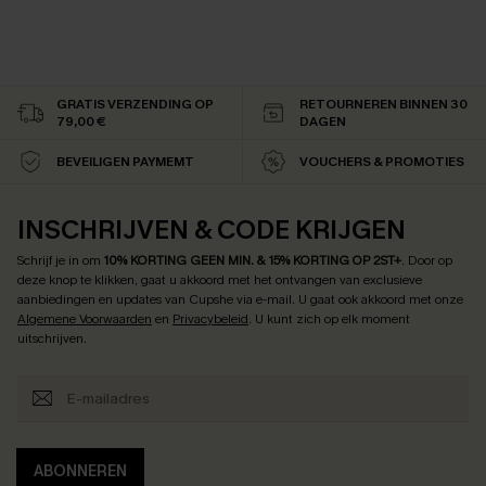
GRATIS VERZENDING OP
RETOURNEREN BINNEN 30
79,00 €
DAGEN
BEVEILIGEN PAYMEMT
VOUCHERS & PROMOTIES
INSCHRIJVEN & CODE KRIJGEN
Schrijf je in om
10% KORTING GEEN MIN. & 15% KORTING OP 2ST+
.
Door op
deze knop te klikken, gaat u akkoord met het ontvangen van exclusieve
aanbiedingen en updates van Cupshe via e-mail. U gaat ook akkoord met onze
Algemene Voorwaarden
en
Privacybeleid
. U kunt zich op elk moment
uitschrijven.
ABONNEREN