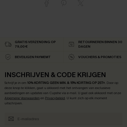
GRATIS VERZENDING OP
RETOURNEREN BINNEN 30
79,00 €
DAGEN
BEVEILIGEN PAYMEMT
VOUCHERS & PROMOTIES
INSCHRIJVEN & CODE KRIJGEN
Schrijf je in om
10% KORTING GEEN MIN. & 15% KORTING OP 2ST+
.
Door op
deze knop te klikken, gaat u akkoord met het ontvangen van exclusieve
aanbiedingen en updates van Cupshe via e-mail. U gaat ook akkoord met onze
Algemene Voorwaarden
en
Privacybeleid
. U kunt zich op elk moment
uitschrijven.