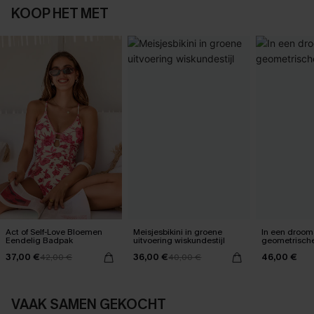
KOOP HET MET
Act of Self-Love Bloemen
Meisjesbikini in groene
In een droom
Eendelig Badpak
uitvoering wiskundestijl
geometrische 
37,00 €
36,00 €
46,00 €
42,00 €
40,00 €
VAAK SAMEN GEKOCHT