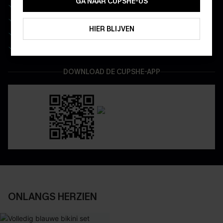
GA NAAR CUPSHE-US
10% korting voor nieuwe klanten
Wees als eerste op de hoogte van exclusieve drops
ABONNEREN
HIER BLIJVEN
Real-time besteltracking
Geniet van eenvoudig retourneren via de app
DOWNLOAD DE CUPSHE-APP
ONLANGS HERZIEN