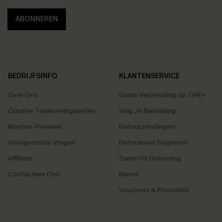
ABONNEREN
BEDRIJFSINFO
KLANTENSERVICE
Over Ons
Gratis Verzending op 79€+
Cupshe Toeleveringsketen
Volg Je Bestelling
Klanten-Reviews
Retourzendingen
Veelgestelde Vragen
Retourneer Beginnen
Affiliate
Zwem Fit Oplossing
Contacteer Ons
Klarna
Vouchers & Promoties