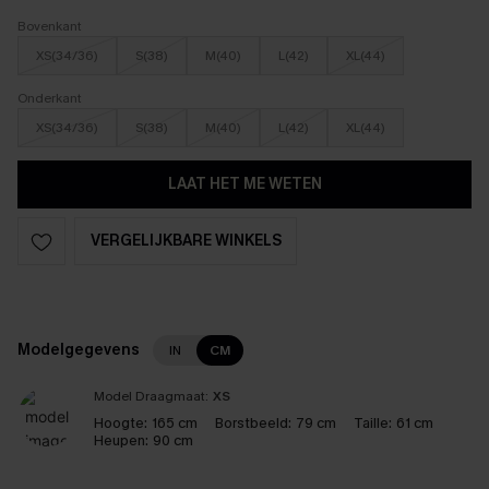
Bovenkant
XS(34/36)
S(38)
M(40)
L(42)
XL(44)
Onderkant
XS(34/36)
S(38)
M(40)
L(42)
XL(44)
LAAT HET ME WETEN
VERGELIJKBARE WINKELS
Modelgegevens
IN
CM
Model Draagmaat:
XS
Hoogte:
165 cm
Borstbeeld:
79 cm
Taille:
61 cm
Heupen:
90 cm