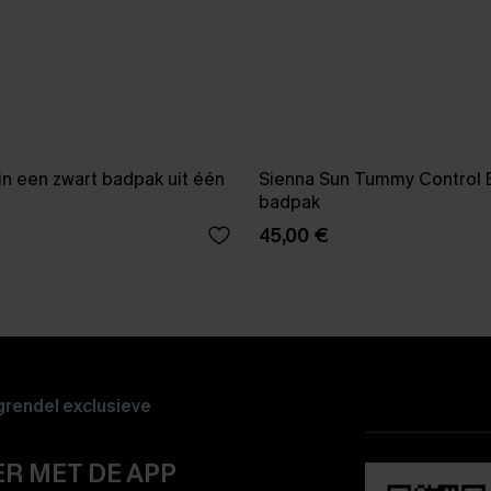
g in een zwart badpak uit één
Sienna Sun Tummy Control 
badpak
45,00 €
rendel exclusieve
R MET DE APP