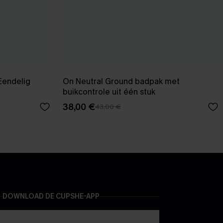
Eendelig
On Neutral Ground badpak met
buikcontrole uit één stuk
38,00 €
43,00 €
DOWNLOAD DE CUPSHE-APP