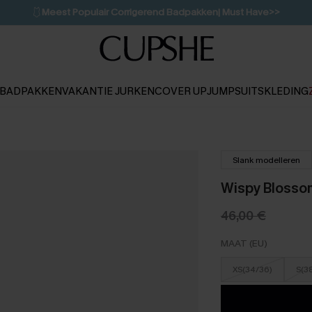
🩱
Meest Populair Corrigerend Badpakken| Must Have>>
💌Abonneer je & ontvang tot 15% korting>>
👙
Koop 3, krijg 15% korting | CODE: SW15
BADPAKKEN
VAKANTIE JURKEN
COVER UP
JUMPSUITS
KLEDING
Slank modelleren
Wispy Blosso
46,00 €
MAAT (EU)
XS(34/36)
S(3