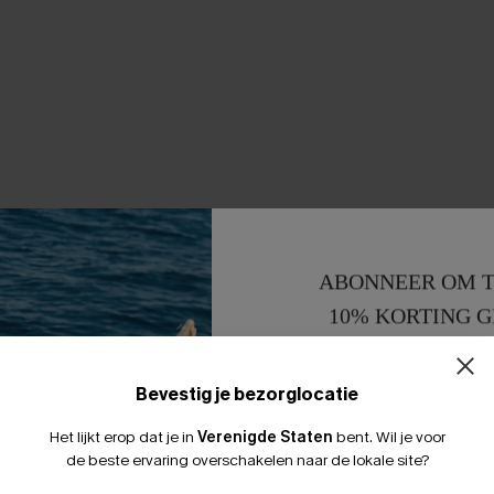
ABONNEER OM T
10% KORTING G
15% KORTING 
Bevestig je bezorglocatie
Het lijkt erop dat je in
Verenigde Staten
bent.
Wil je voor
de beste ervaring overschakelen naar de lokale site?