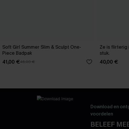
Soft Girl Summer Slim & Sculpt One-
Ze is flirteri
Piece Badpak
stuk.
41,00 €
40,00 €
46,00 €
Download en ontg
voordelen
BELEEF MEE