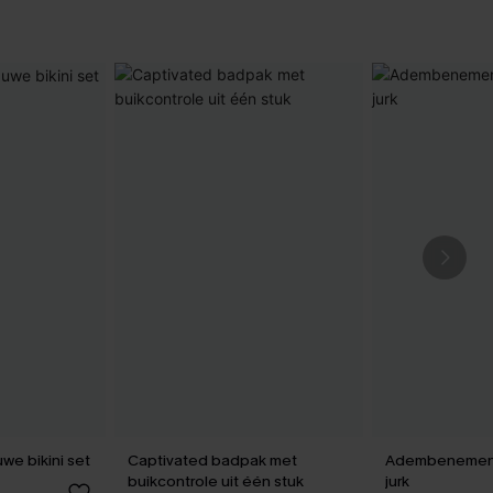
uwe bikini set
Captivated badpak met
Adembenemend
buikcontrole uit één stuk
jurk