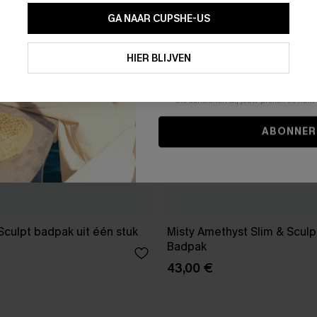
GA NAAR CUPSHE-US
Door je contactgegevens in te vullen e
je akkoord met onze
Algemene Voorw
HIER BLIJVEN
stemt er tevens mee in om herhaalde
en gepersonaliseerde marketingbericht
winkelwagen) en e-mails van Cupshe 
niet vereist voor een aankoop. We kunn
informatie gebruiken om producten e
die aansluiten bij jouw profiel. Je ku
ABONNER
Sculpt badpak uit één stuk
Misty Amethyst Slim & Scul
Badpak
43,00 €