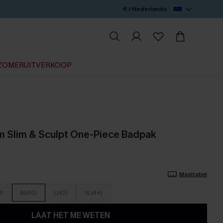
€ / Nederlands
ZOMERUITVERKOOP
m Slim & Sculpt One-Piece Badpak
Maattabel
8)
M(40)
L(42)
XL(44)
LAAT HET ME WETEN