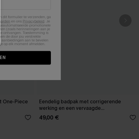
n dit formulier te verzenden, ga
aarden
en ons
Privacybeleid
. Je
 geautomatiseerde promotionele
en (zoals herinneringen aan je
te ontvangen. Toestemming is
en de door jou verstrekte
n aanbiedingen aan te bevelen
nt je op elk moment afmelden.
EN
pt One-Piece
Eendelig badpak met corrigerende
werking en een vervaagde
zonsondergang
49,00 €