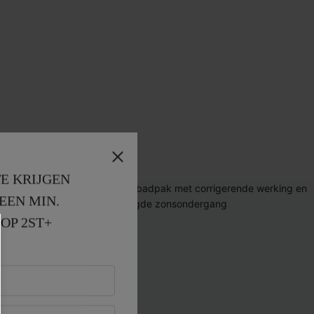
E KRIJGEN
EEN MIN. 
OP 2ST+