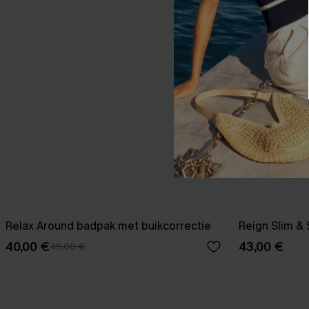
Relax Around badpak met buikcorrectie
Reign Slim & 
40,00 €
43,00 €
45,00 €