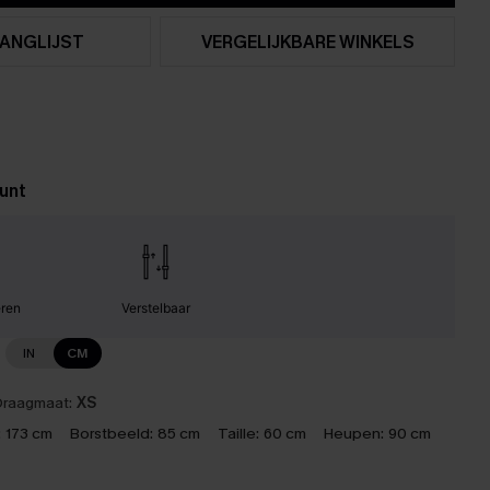
ANGLIJST
VERGELIJKBARE WINKELS
unt
eren
Verstelbaar
IN
CM
raagmaat:
XS
:
173 cm
Borstbeeld:
85 cm
Taille:
60 cm
Heupen:
90 cm