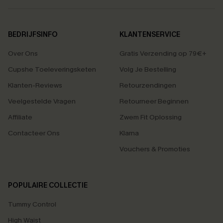
BEDRIJFSINFO
KLANTENSERVICE
Over Ons
Gratis Verzending op 79€+
Cupshe Toeleveringsketen
Volg Je Bestelling
Klanten-Reviews
Retourzendingen
Veelgestelde Vragen
Retourneer Beginnen
Affiliate
Zwem Fit Oplossing
Contacteer Ons
Klarna
Vouchers & Promoties
POPULAIRE COLLECTIE
Tummy Control
High Waist