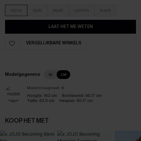
XS(34)
S(36)
M(38)
L(40/42)
XL(44)
LAAT HET ME WETEN
VERGELIJKBARE WINKELS
Modelgegevens
IN
CM
Model Draagmaat:
S
Hoogte:
163 cm
Borstbeeld:
90.17 cm
Taille:
63.5 cm
Heupen:
90.17 cm
KOOP HET MET