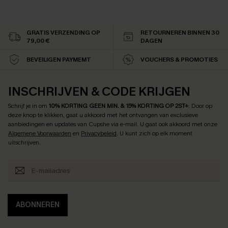
GRATIS VERZENDING OP
RETOURNEREN BINNEN 30
79,00 €
DAGEN
BEVEILIGEN PAYMEMT
VOUCHERS & PROMOTIES
INSCHRIJVEN & CODE KRIJGEN
Schrijf je in om
10% KORTING GEEN MIN. & 15% KORTING OP 2ST+
.
Door op
deze knop te klikken, gaat u akkoord met het ontvangen van exclusieve
aanbiedingen en updates van Cupshe via e-mail. U gaat ook akkoord met onze
Algemene Voorwaarden
en
Privacybeleid
. U kunt zich op elk moment
uitschrijven.
ABONNEREN