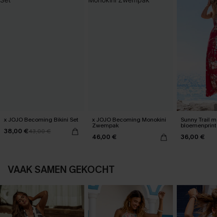
x JOJO Becoming Bikini Set
x JOJO Becoming Monokini
Sunny Trail m
Zwempak
bloemenprint
38,00 €
43,00 €
46,00 €
36,00 €
VAAK SAMEN GEKOCHT