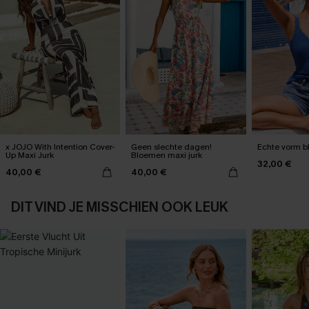
x JOJO With Intention Cover-
Geen slechte dagen!
Echte vorm b
Up Maxi Jurk
Bloemen maxi jurk
32,00 €
40,00 €
40,00 €
DIT VIND JE MISSCHIEN OOK LEUK