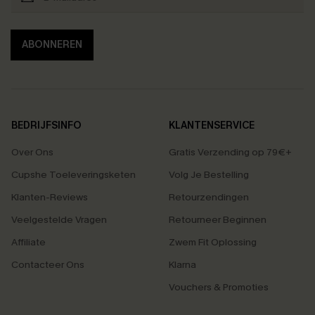
ABONNEREN
BEDRIJFSINFO
KLANTENSERVICE
Over Ons
Gratis Verzending op 79€+
Cupshe Toeleveringsketen
Volg Je Bestelling
Klanten-Reviews
Retourzendingen
Veelgestelde Vragen
Retourneer Beginnen
Affiliate
Zwem Fit Oplossing
Contacteer Ons
Klarna
Vouchers & Promoties