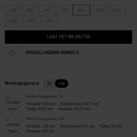
75B
75C
75D
75E
80A
80B
80C
80D
85B
85C
LAAT HET ME WETEN
VERGELIJKBARE WINKELS
Modelgegevens
IN
CM
Model Draagmaat:
S
Hoogte:
163 cm
Borstbeeld:
90.17 cm
Taille:
63.5 cm
Heupen:
90.17 cm
Model Draagmaat:
XS
Hoogte:
174 cm
Borstbeeld:
83 cm
Taille:
60 cm
Heupen:
89 cm