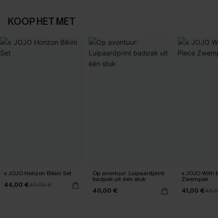
KOOP HET MET
x JOJO Horizon Bikini Set
Op avontuur: Luipaardprint
x JOJO With 
badpak uit één stuk
Zwempak
44,00 €
49,00 €
40,00 €
41,00 €
46,0