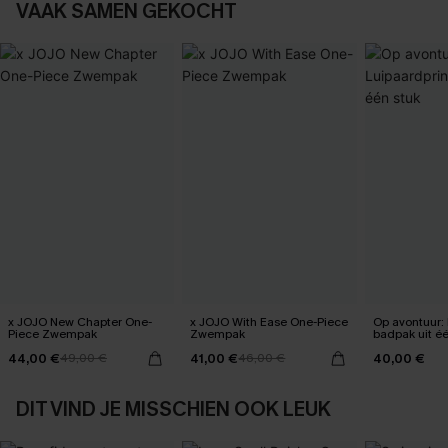
VAAK SAMEN GEKOCHT
x JOJO New Chapter One-
x JOJO With Ease One-Piece
Op avontuur: 
Piece Zwempak
Zwempak
badpak uit éé
44,00 €
41,00 €
40,00 €
49,00 €
46,00 €
DIT VIND JE MISSCHIEN OOK LEUK