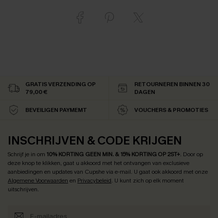
GRATIS VERZENDING OP
RETOURNEREN BINNEN 30
79,00 €
DAGEN
BEVEILIGEN PAYMEMT
VOUCHERS & PROMOTIES
INSCHRIJVEN & CODE KRIJGEN
Schrijf je in om
10% KORTING GEEN MIN. & 15% KORTING OP 2ST+
.
Door op
deze knop te klikken, gaat u akkoord met het ontvangen van exclusieve
aanbiedingen en updates van Cupshe via e-mail. U gaat ook akkoord met onze
Algemene Voorwaarden
en
Privacybeleid
. U kunt zich op elk moment
uitschrijven.