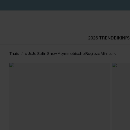
2026 TREND
BIKINI'S
Thuis
x JoJo Satin Snow Asymmetrische Rugloze Mini Jurk