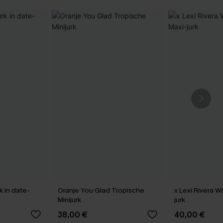
k in date-
Oranje You Glad Tropische
x Lexi Rivera W
Minijurk
jurk
38,00 €
40,00 €