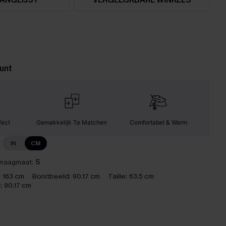
unt
fect
Gemakkelijk Te Matchen
Comfortabel & Warm
IN
CM
raagmaat:
S
:
163 cm
Borstbeeld:
90.17 cm
Taille:
63.5 cm
:
90.17 cm