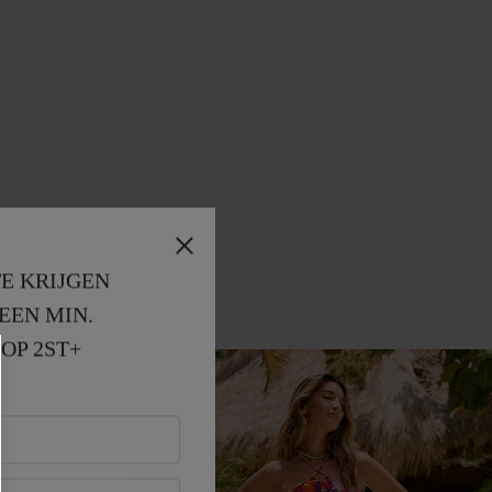
E KRIJGEN
EEN MIN. 
OP 2ST+