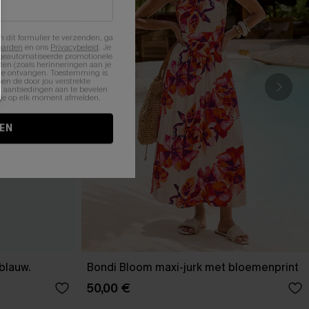
n dit formulier te verzenden, ga
aarden
en ons
Privacybeleid
. Je
 geautomatiseerde promotionele
en (zoals herinneringen aan je
te ontvangen. Toestemming is
en de door jou verstrekte
n aanbiedingen aan te bevelen
nt je op elk moment afmelden.
EN
-blauw.
Bondi Bloom maxi-jurk met bloemenprint
50,00 €