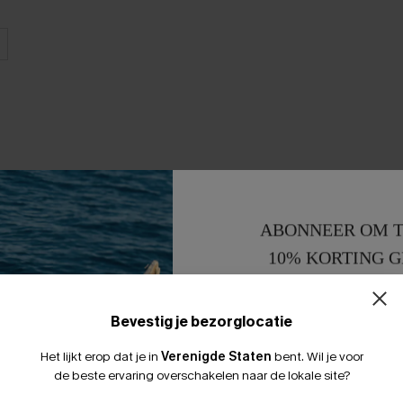
ABONNEER OM T
10% KORTING G
15% KORTING 
Bevestig je bezorglocatie
Het lijkt erop dat je in
Verenigde Staten
bent.
Wil je voor
de beste ervaring overschakelen naar de lokale site?