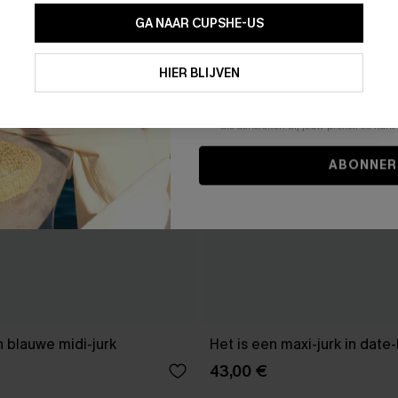
GA NAAR CUPSHE-US
Door je contactgegevens in te vullen e
je akkoord met onze
Algemene Voorw
HIER BLIJVEN
stemt er tevens mee in om herhaalde
en gepersonaliseerde marketingbericht
winkelwagen) en e-mails van Cupshe 
niet vereist voor een aankoop. We kunn
informatie gebruiken om producten e
die aansluiten bij jouw profiel. Je ku
ABONNER
 blauwe midi-jurk
Het is een maxi-jurk in date
43,00 €