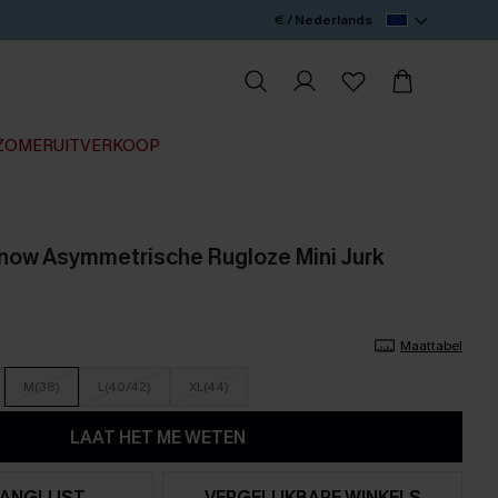
€ / Nederlands
ZOMERUITVERKOOP
Snow Asymmetrische Rugloze Mini Jurk
Maattabel
M(38)
L(40/42)
XL(44)
LAAT HET ME WETEN
ANGLIJST
VERGELIJKBARE WINKELS