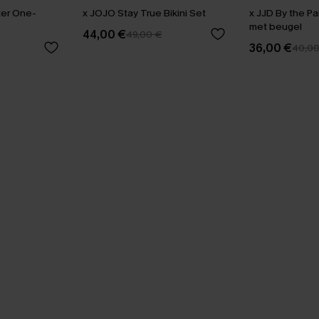
er One-
x JOJO Stay True Bikini Set
x JJD By the Pa
met beugel
44,00 €
49,00 €
36,00 €
40,0