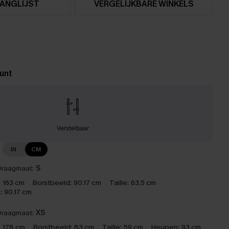
ANGLIJST
VERGELIJKBARE WINKELS
unt
Verstelbaar
IN
CM
raagmaat:
S
:
163 cm
Borstbeeld:
90.17 cm
Taille:
63.5 cm
:
90.17 cm
raagmaat:
XS
:
178 cm
Borstbeeld:
83 cm
Taille:
59 cm
Heupen:
93 cm