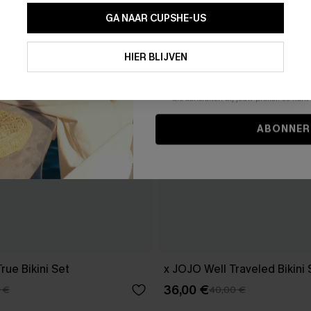
GA NAAR CUPSHE-US
Door je contactgegevens in te vullen e
je akkoord met onze
Algemene Voorw
HIER BLIJVEN
stemt er tevens mee in om herhaalde
en gepersonaliseerde marketingbericht
winkelwagen) en e-mails van Cupshe 
niet vereist voor een aankoop. We kunn
informatie gebruiken om producten e
die aansluiten bij jouw profiel. Je ku
ABONNER
rue Bikini Set
x JOJO Well Traveled Bikini 
36,00 €
 €
40,00 €