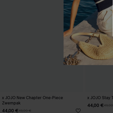
x JOJO New Chapter One-Piece
x JOJO Stay T
Zwempak
44,00 €
49,00
44,00 €
49,00 €