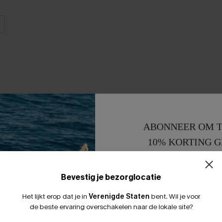
ABONNEER OM T
10% KORTING G
15% KORTING 
Bevestig je bezorglocatie
Het lijkt erop dat je in
Verenigde Staten
bent.
Wil je voor
de beste ervaring overschakelen naar de lokale site?