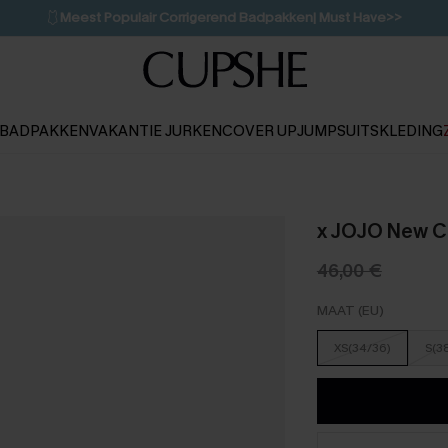
🩱
Meest Populair Corrigerend Badpakken| Must Have>>
👙
Koop 3, krijg 15% korting | CODE: SW15
💌Abonneer je & ontvang tot 15% korting>>
1D:9H:50M:52S
BADPAKKEN
VAKANTIE JURKEN
COVER UP
JUMPSUITS
KLEDING
x JOJO New Ch
46,00 €
MAAT (EU)
XS(34/36)
S(3