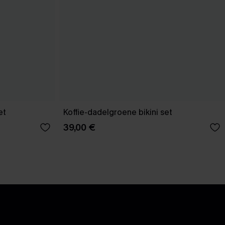
et
Koffie-dadelgroene bikini set
39,00 €