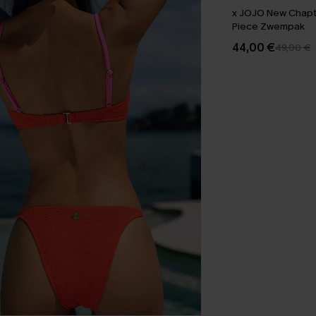
x JOJO New Chapt
Piece Zwempak
44,00 €
49,00 €