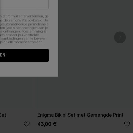
n dit formulier te verzenden, ga
aarden
en ons
Privacybeleid
. Je
 geautomatiseerde promotionele
en (zoals herinneringen aan je
te ontvangen. Toestemming is
en de door jou verstrekte
n aanbiedingen aan te bevelen
nt je op elk moment afmelden.
EN
Set
Enigma Bikini Set met Gemengde Print
43,00 €