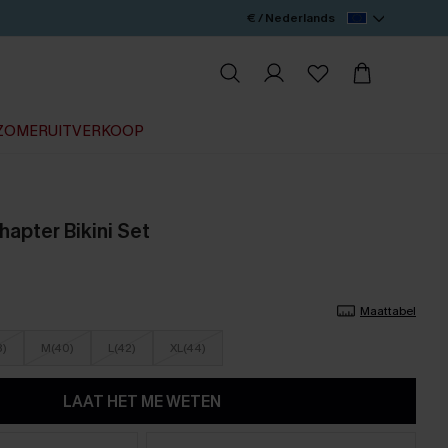
€ / Nederlands
ZOMERUITVERKOOP
apter Bikini Set
Maattabel
8)
M(40)
L(42)
XL(44)
LAAT HET ME WETEN