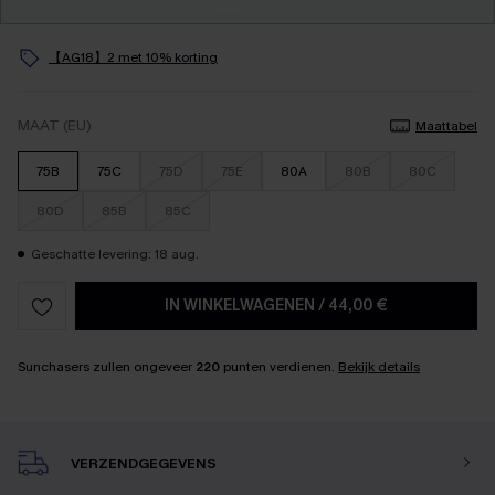
【AG18】2 met 10% korting
MAAT (EU)
Maattabel
75B
75C
75D
75E
80A
80B
80C
80D
85B
85C
Geschatte levering: 18 aug.
IN WINKELWAGENEN
/
44,00 €
Sunchasers zullen ongeveer
220
punten verdienen.
Bekijk details
VERZENDGEGEVENS