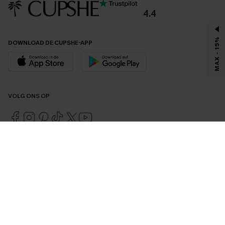
4.4
MAX - 15%
DOWNLOAD DE CUPSHE-APP
VOLG ONS OP
©2026 CUPSHE EU
Bekijk onze
algemene voorwaarden
,
privacybeleid
en
toegankelijkheidsverklaring
.
Cookie-beheer