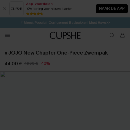
App-voordelen
NAAR DE APP
10% korting voor nieuwe klanten
LAATSTE KANS
⚡️
| Tot 50% korting>>
🩱
Meest Populair Corrigerend Badpakken| Must Have>>
💌Abonneer je & ontvang tot 15% korting>>
👙
Koop 3, krijg 15% korting | CODE: SW15
x JOJO New Chapter One-Piece Zwempak
44,00 €
49,00 €
-10%