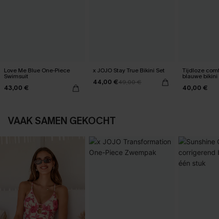
Love Me Blue One-Piece
x JOJO Stay True Bikini Set
Tijdloze com
Swimsuit
blauwe bikini
44,00 €
49,00 €
43,00 €
40,00 €
VAAK SAMEN GEKOCHT