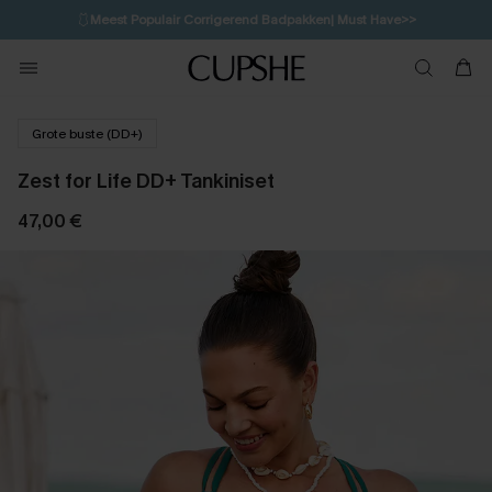
🩱
Meest Populair Corrigerend Badpakken| Must Have>>
💌Abonneer je & ontvang tot 15% korting>>
👙
Koop 3, krijg 15% korting | CODE: SW15
Grote buste (DD+)
Zest for Life DD+ Tankiniset
47,00 €