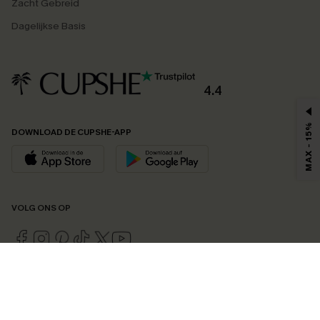
Zacht Gebreid
Dagelijkse Basis
4.4
MAX - 15%
DOWNLOAD DE CUPSHE-APP
VOLG ONS OP
©2026 CUPSHE EU