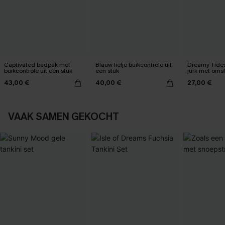
Captivated badpak met
Blauw liefje buikcontrole uit
Dreamy Tides
buikcontrole uit één stuk
één stuk
jurk met oms
43,00 €
40,00 €
27,00 €
VAAK SAMEN GEKOCHT