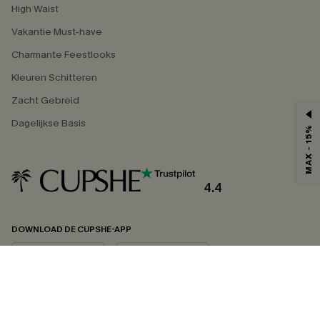
High Waist
Vakantie Must-have
Charmante Feestlooks
Kleuren Schitteren
Zacht Gebreid
Dagelijkse Basis
MAX - 15%
4.4
DOWNLOAD DE CUPSHE-APP
VOLG ONS OP