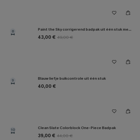
Paint the Sky corrigerend badpak uit één stuk met buikcontrole
8
43,00 €
49,00 €
Blauw liefje buikcontrole uit één stuk
9
40,00 €
Clean Slate Colorblock One-Piece Badpak
10
39,00 €
44,00 €