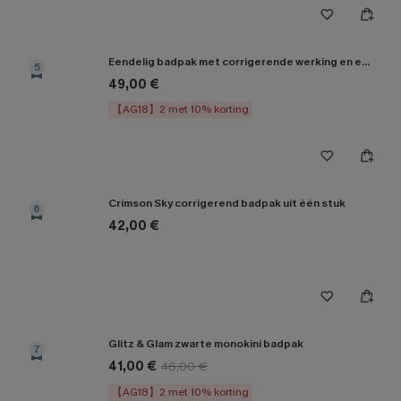
Eendelig badpak met corrigerende werking en een vervaagde zonsondergang
5
49,00 €
【AG18】2 met 10% korting
Crimson Sky corrigerend badpak uit één stuk
6
42,00 €
Glitz & Glam zwarte monokini badpak
7
41,00 €
46,00 €
【AG18】2 met 10% korting