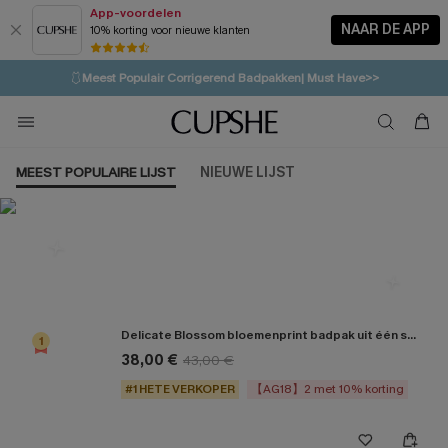
App-voordelen
NAAR DE APP
10% korting voor nieuwe klanten
LAATSTE KANS
⚡️
| Tot 50% korting>>
🩱
Meest Populair Corrigerend Badpakken| Must Have>>
💌Abonneer je & ontvang tot 15% korting>>
👙
Koop 3, krijg 15% korting | CODE: SW15
MEEST POPULAIRE LIJST
NIEUWE LIJST
Meest populair in One Pieces
Delicate Blossom bloemenprint badpak uit één stuk
1
38,00 €
43,00 €
#1 HETE VERKOPER
【AG18】2 met 10% korting