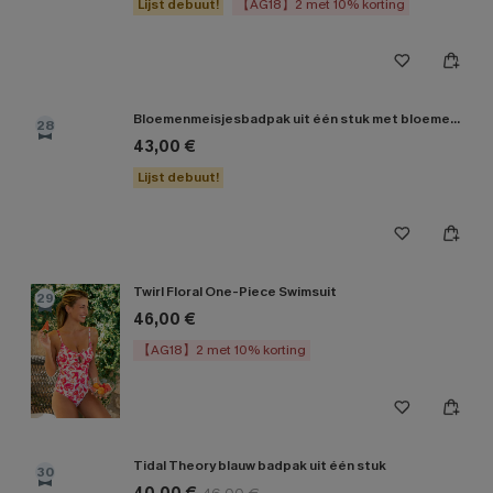
Lijst debuut!
【AG18】2 met 10% korting
Bloemenmeisjesbadpak uit één stuk met bloemenprint
28
43,00 €
Lijst debuut!
Twirl Floral One-Piece Swimsuit
29
46,00 €
【AG18】2 met 10% korting
Tidal Theory blauw badpak uit één stuk
30