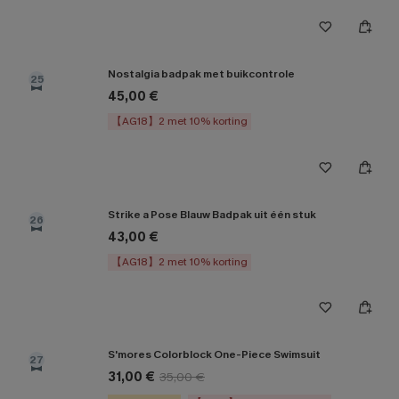
Nostalgia badpak met buikcontrole
25
45,00 €
【AG18】2 met 10% korting
Strike a Pose Blauw Badpak uit één stuk
26
43,00 €
【AG18】2 met 10% korting
S'mores Colorblock One-Piece Swimsuit
27
31,00 €
35,00 €