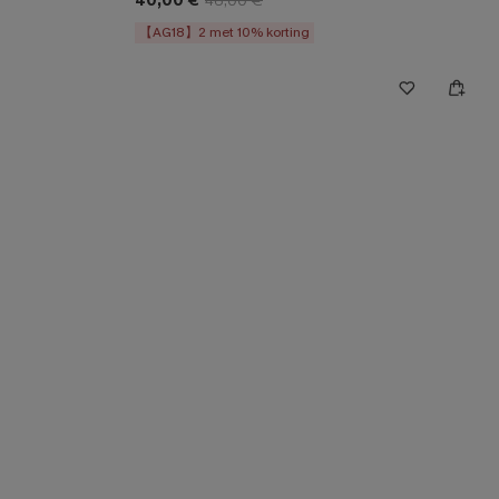
40,00 €
46,00 €
【AG18】2 met 10% korting