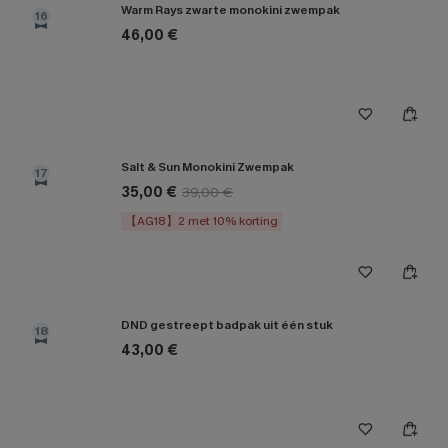
Warm Rays zwarte monokini zwempak
16
46,00 €
Salt & Sun Monokini Zwempak
17
35,00 €
39,00 €
【AG18】2 met 10% korting
DND gestreept badpak uit één stuk
18
43,00 €