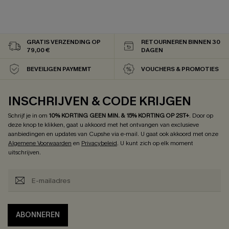
GRATIS VERZENDING OP
RETOURNEREN BINNEN 30
79,00 €
DAGEN
BEVEILIGEN PAYMEMT
VOUCHERS & PROMOTIES
INSCHRIJVEN & CODE KRIJGEN
Schrijf je in om
10% KORTING GEEN MIN. & 15% KORTING OP 2ST+
.
Door op
deze knop te klikken, gaat u akkoord met het ontvangen van exclusieve
aanbiedingen en updates van Cupshe via e-mail. U gaat ook akkoord met onze
Algemene Voorwaarden
en
Privacybeleid
. U kunt zich op elk moment
uitschrijven.
ABONNEREN