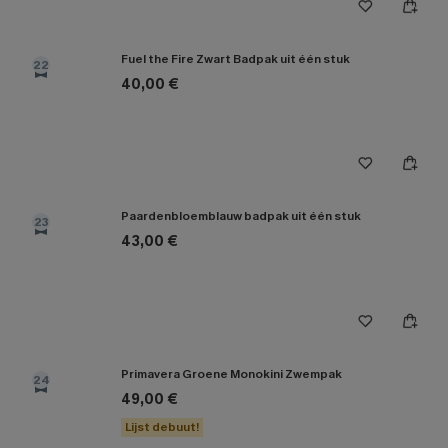
Fuel the Fire Zwart Badpak uit één stuk
22
40,00 €
Paardenbloemblauw badpak uit één stuk
23
43,00 €
Primavera Groene Monokini Zwempak
24
49,00 €
Lijst debuut!