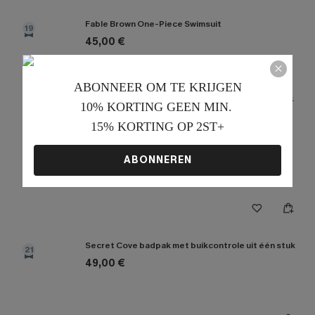
Fable Brown One-Piece Swimsuit
19
45,00 €
Lijst debuut!
ABONNEER OM TE KRIJGEN﻿
10% KORTING GEEN MIN. 
15% KORTING OP 2ST+
Silver Screen badpak met buikcorrectie
20
43,00 €
ABONNEREN
Secret Cove badpak met buikcontrole uit één stuk
21
49,00 €