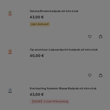
Sienna Brown badpak uit één stuk
2
43,00 €
Lijst debuut!
Op avontuur: Luipaardprint badpak uit één stuk
3
40,00 €
Everlasting Summer Blauw Badpak uit één stuk
4
43,00 €
【AG18】2 met 10% korting