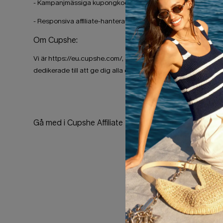
- Kampanjmässiga kupongkoder
- Responsiva affiliate-hanterare följande för dina kunder
Om Cupshe:
Vi är https://eu.cupshe.com/, en internationell online-återf
dedikerade till att ge dig alla de senaste utseendena. Vi inbju
Gå med i Cupshe Affiliate Program:
Besök vår sida 
Om du har några komment