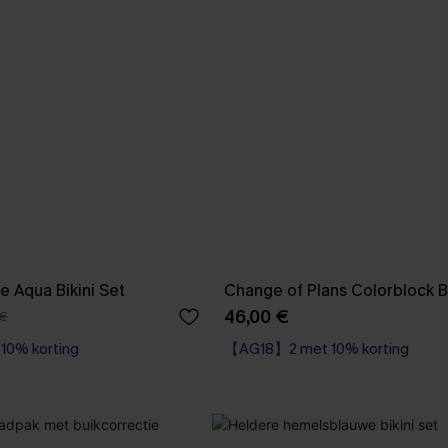
e Aqua Bikini Set
Change of Plans Colorblock Bi
46,00 €
 €
0% korting
【AG18】2 met 10% korting
Underwire
【AG18】2 met 10% korting