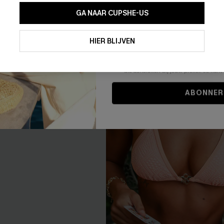
GA NAAR CUPSHE-US
badpak met buikcorrectie
Heldere hemelsblauwe bikini 
Door je contactgegevens in te vullen e
42,00 €
 €
je akkoord met onze
Algemene Voorw
HIER BLIJVEN
stemt er tevens mee in om herhaalde
0% korting
High Waist
en gepersonaliseerde marketingbericht
winkelwagen) en e-mails van Cupshe 
dpak
niet vereist voor een aankoop. We kunn
informatie gebruiken om producten e
0% korting
die aansluiten bij jouw profiel. Je ku
ABONNER