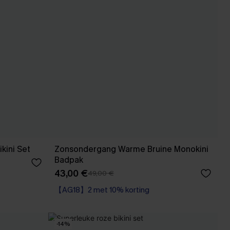
kini Set
Zonsondergang Warme Bruine Monokini
Badpak
43,00 €
49,00 €
【AG18】2 met 10% korting
-14%