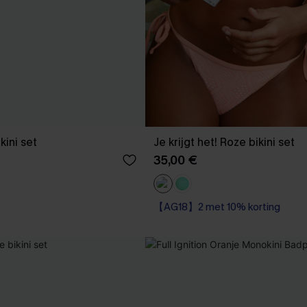
kini set
Je krijgt het! Roze bikini set
35,00 €
【AG18】2 met 10% korting
Op voorraad
【AG18】2 met 10% korting