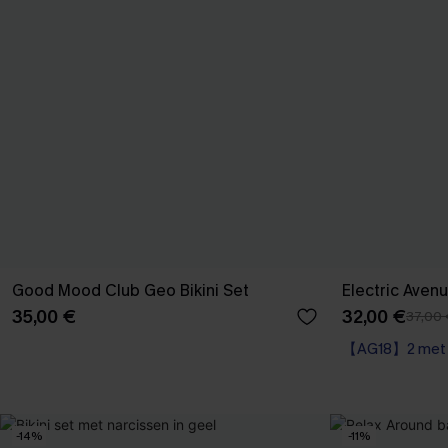
Good Mood Club Geo Bikini Set
Electric Avenu
35,00 €
32,00 €
37,00
【AG18】2 met 1
-14%
-11%