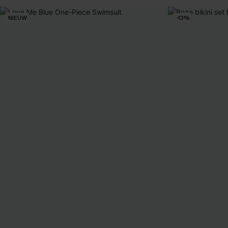
NIEUW
-13%