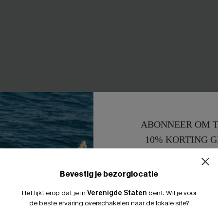
ABONNEER OM T
10% KORTING G
15% KORTING 
Bevestig je bezorglocatie
Het lijkt erop dat je in
Verenigde Staten
bent.
Wil je voor
de beste ervaring overschakelen naar de lokale site?