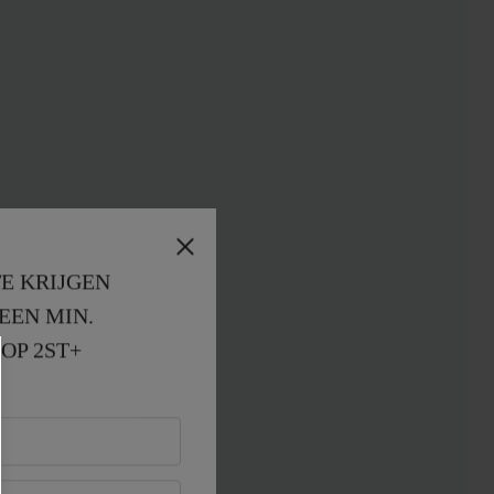
E KRIJGEN
EEN MIN. 
OP 2ST+