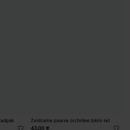
 Badpak
Zeldzame paarse orchidee bikini set
43,00 €