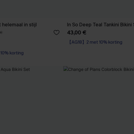
Roze bikini set helemaal in stijl
In So Deep Teal Tankini Bikini
43,00 €
 €
【AG18】2 met 10% korting
High Waist
0% korting
【AG18】2 met 10% korting