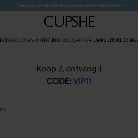
🩱
Meest Populair Corrigerend Badpakken| Must Have>>
👙
Koop 3, krijg 15% korting | CODE: SW15
💌Abonneer je & ontvang tot 15% korting>>
1D:10H:13M:5S
BADPAKKEN
VAKANTIE JURKEN
COVER UP
JUMPSUITS
KLEDING
Koop 2, ontvang 1
CODE:
VIP11
len