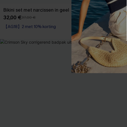
Bikini set met narcissen in geel
Relax Around 
32,00 €
40,00 €
37,00 €
45,00
【AG18】2 met 10% korting
【AG18】2 met 1
Sportief
Corrigerend ba
【AG18】2 met 10% korting
【AG18】2 met 1