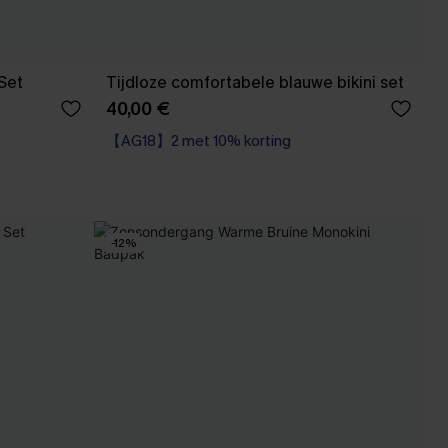
 Set
Tijdloze comfortabele blauwe bikini set
40,00 €
【AG18】2 met 10% korting
-12%