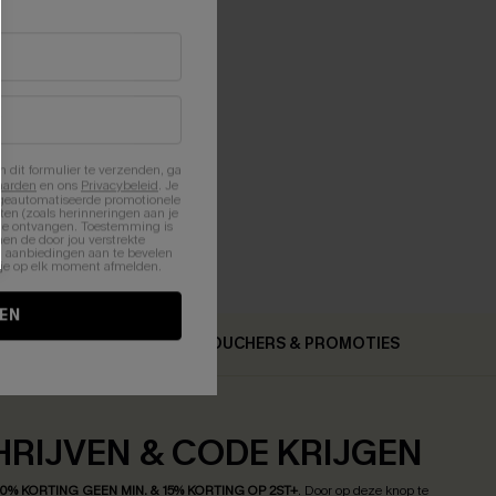
n dit formulier te verzenden, ga
aarden
en ons
Privacybeleid
. Je
 geautomatiseerde promotionele
en (zoals herinneringen aan je
te ontvangen. Toestemming is
en de door jou verstrekte
n aanbiedingen aan te bevelen
nt je op elk moment afmelden.
EN
MEMT
VOUCHERS & PROMOTIES
HRIJVEN & CODE KRIJGEN
10% KORTING GEEN MIN. & 15% KORTING OP 2ST+
.
Door op deze knop te