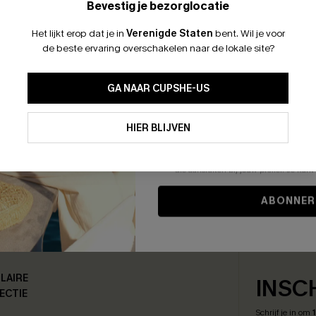
Bevestig je bezorglocatie
Het lijkt erop dat je in
Verenigde Staten
bent.
Wil je voor
de beste ervaring overschakelen naar de lokale site?
GA NAAR CUPSHE-US
Door je contactgegevens in te vullen e
je akkoord met onze
Algemene Voorw
HIER BLIJVEN
stemt er tevens mee in om herhaalde
en gepersonaliseerde marketingbericht
winkelwagen) en e-mails van Cupshe 
niet vereist voor een aankoop. We kunn
informatie gebruiken om producten e
die aansluiten bij jouw profiel. Je ku
ABONNER
OURNEREN BINNEN 30 DAGEN
BEVEILIGEN PAY
LAIRE
INSC
ECTIE
Schrijf je in om