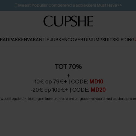
🩱
Meest Populair Corrigerend Badpakken| Must Have>>
💌Abonneer je & ontvang tot 15% korting>>
👙
Koop 3, krijg 15% korting | CODE: SW15
BADPAKKEN
VAKANTIE JURKEN
COVER UP
JUMPSUITS
KLEDING
TOT 70%
+
-10€ op 79€+ | CODE:
MD10
-20€ op 109€+ | CODE:
MD20
e websitegebruik, kortingen kunnen niet worden gecombineerd met andere promo