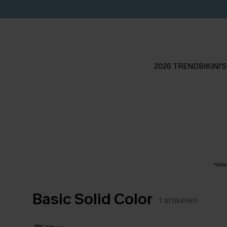
2026 TREND
BIKINI'S
*All
Basic Solid Color
1
artikelen