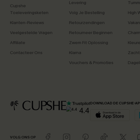
Levering
Tummy
Cupshe
Toeleveringsketen
Volg Je Bestelling
High 
Klanten-Reviews
Retourzendingen
Vakan
Veelgestelde Vragen
Retourneer Beginnen
Charm
Affiliate
Zwem Fit Oplossing
Kleur
Contacteer Ons
Klarna
Zacht
Vouchers & Promoties
Dagel
DOWNLOAD DE CUPSHE-A
4.4
VOLG ONS OP