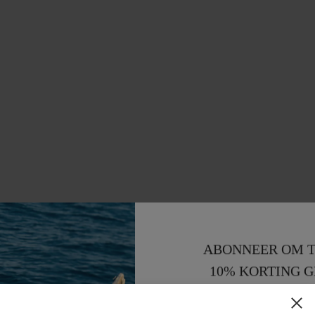
ABONNEER OM T
10% KORTING G
15% KORTING 