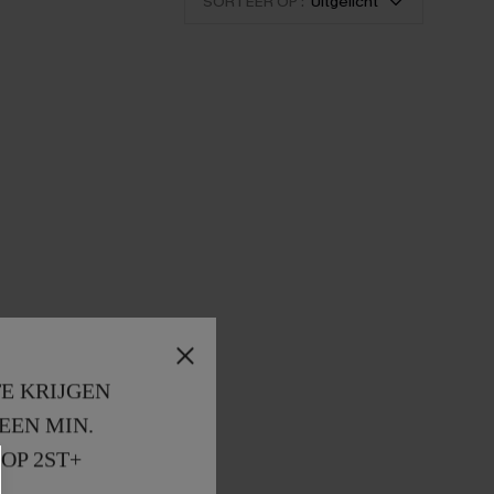
SORTEER OP :
Uitgelicht
E KRIJGEN
EEN MIN. 
OP 2ST+