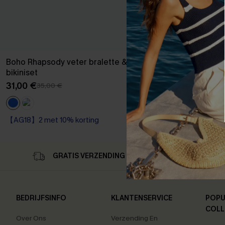
Boho Rhapsody veter bralette & hipster
bikiniset
31,00 €
35,00 €
【AG18】2 met 10% korting
Op voorraad
【AG18】2 met 10% korting
GRATIS VERZENDING OP 79,00 €
RET
BEDRIJFSINFO
KLANTENSERVICE
POPU
COLL
Over Ons
Verzending En