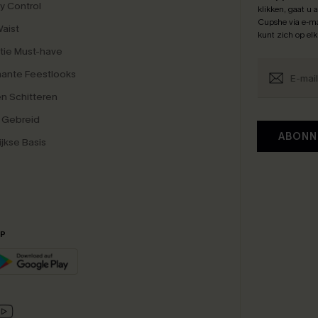
 Control
klikken, gaat u
Cupshe via e-ma
Waist
kunt zich op el
tie Must-have
ante Feestlooks
en Schitteren
 Gebreid
ABONN
ijkse Basis
PP