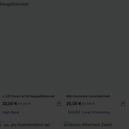
x JJD Heart & Sol beugelbikiniset
Mijn favoriete rode bikiniset
32,00 €
20,00 €
40,00 €
40,00 €
【AG18】2 met 10% korting
High Waist
High Waist
【AG18】2 met 10% korting
-12%