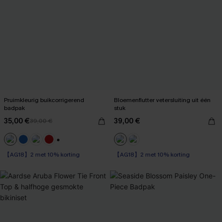
Pruimkleurig buikcorrigerend
Bloemenflutter vetersluiting uit één
badpak
stuk
35,00 €
39,00 €
39,00 €
【AG18】2 met 10% korting
【AG18】2 met 10% korting
+1
Op voorraad
Op voorraad
【AG18】2 met 10% korting
【AG18】2 met 10% korting