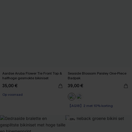
Aardse Aruba Flower Tie Front Top &
Seaside Blossom Paisley One-Piece
halfhoge gesmokte bikiniset
Badpak
35,00 €
39,00 €
Op voorraad
【AG18】2 met 10% korting
Op voorraad
【AG18】2 met 10% korting
-30%