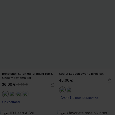
Boho Shell Stitch Halter Bikini Top &
Secret Lagoon zwarte bikini set
Cheeky Bottoms Set
46,00 €
36,00 €
40,00 €
【AG18】2 met 10% korting
Op voorraad
Op voorraad
【AG18】2 met 10% korting
-20%
-50%