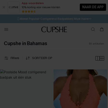
App-voordelen
NAAR DE APP
10% korting voor nieuwe klanten
LAATSTE KANS
⚡️
| Tot 50% korting>>
🩱
Meest Populair Corrigerend Badpakken| Must Have>>
1D:10H:45M:24S
👙
Koop 3, krijg 15% korting | CODE: SW15
💌Abonneer je & ontvang tot 15% korting>>
Cupshe in Bahamas
81
artikelen
Filters
SORTEER OP