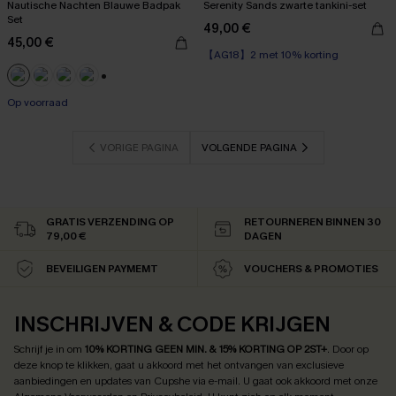
Nautische Nachten Blauwe Badpak
Serenity Sands zwarte tankini-set
Set
49,00 €
【AG18】2 met 10% korting
45,00 €
Op voorraad
【AG18】2 met 10% korting
+1
Op voorraad
VORIGE PAGINA
VOLGENDE PAGINA
GRATIS VERZENDING OP
RETOURNEREN BINNEN 30
79,00 €
DAGEN
BEVEILIGEN PAYMEMT
VOUCHERS & PROMOTIES
INSCHRIJVEN & CODE KRIJGEN
Schrijf je in om
10% KORTING GEEN MIN. & 15% KORTING OP 2ST+
.
Door op
deze knop te klikken, gaat u akkoord met het ontvangen van exclusieve
aanbiedingen en updates van Cupshe via e-mail. U gaat ook akkoord met onze