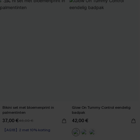
-20%
Bikini set met bloemenprint in
Glow On Tummy Control eendelig
palmentinten
badpak
37,00 €
42,00 €
46,00 €
【AG18】2 met 10% korting
Underwire
【AG18】2 met 10% korting
【AG18】2 met 10% korting