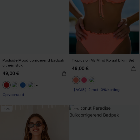
Poolside Mood corrigerend badpak
Tropics on My Mind Koraal Bikini Set
uit één stuk
49,00 €
49,00 €
【AG18】2 met 10% korting
High Waist
+1
Op voorraad
【AG18】2 met 10% korting
-12%
-11%