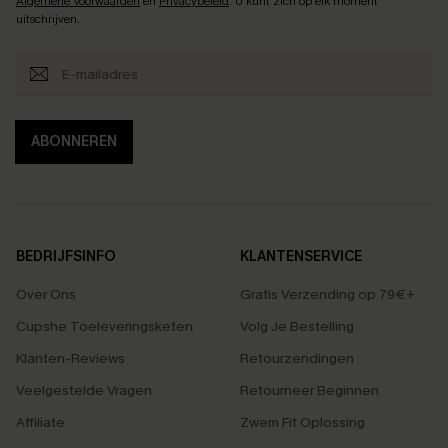
Algemene Voorwaarden
en
Privacybeleid
. U kunt zich op elk moment
uitschrijven.
ABONNEREN
BEDRIJFSINFO
KLANTENSERVICE
Over Ons
Gratis Verzending op 79€+
Cupshe Toeleveringsketen
Volg Je Bestelling
Klanten-Reviews
Retourzendingen
Veelgestelde Vragen
Retourneer Beginnen
Affiliate
Zwem Fit Oplossing