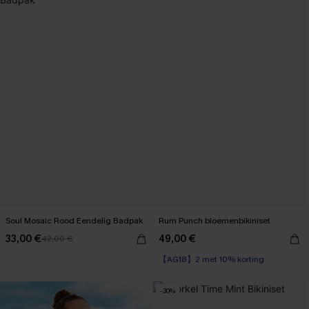
Soul Mosaic Rood Eendelig Badpak
Rum Punch bloemenbikiniset
33,00 €
49,00 €
42,00 €
【AG18】2 met 10% korting
High Waist
【AG18】2 met 10% korting
-30%