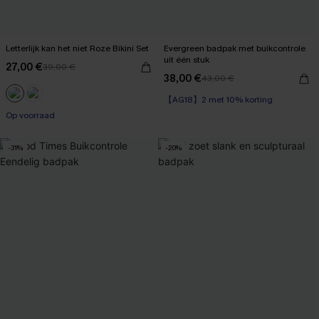
Letterlijk kan het niet Roze Bikini Set
Evergreen badpak met buikcontrole
uit één stuk
27,00 €
39,00 €
38,00 €
43,00 €
【AG18】2 met 10% korting
Corrigerend badpak
Op voorraad
【AG18】2 met 10% korting
-31%
-20%