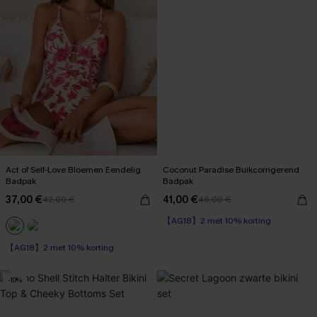
Act of Self-Love Bloemen Eendelig
Coconut Paradise Buikcorrigerend
Badpak
Badpak
37,00 €
41,00 €
42,00 €
46,00 €
【AG18】2 met 10% korting
Op voorraad
【AG18】2 met 10% korting
【AG18】2 met 10% korting
Op voorraad
【AG18】2 met 10% korting
-10%