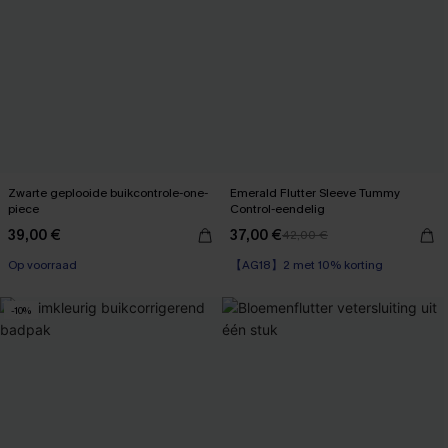
Zwarte geplooide buikcontrole-one-
Emerald Flutter Sleeve Tummy
piece
Control-eendelig
39,00 €
37,00 €
42,00 €
【AG18】2 met 10% korting
Op voorraad
Op voorraad
【AG18】2 met 10% korting
-10%