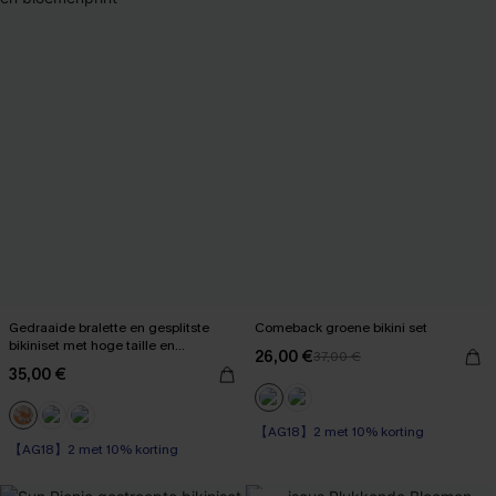
Gedraaide bralette en gesplitste
Comeback groene bikini set
bikiniset met hoge taille en
26,00 €
37,00 €
bloemenprint
35,00 €
【AG18】2 met 10% korting
【AG18】2 met 10% korting
Op voorraad
Op voorraad
【AG18】2 met 10% korting
【AG18】2 met 10% korting