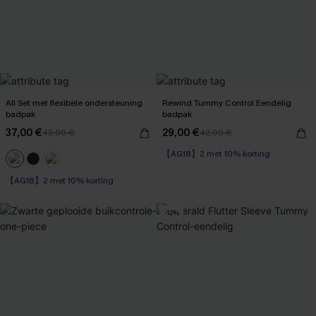
All Set met flexibele ondersteuning
Rewind Tummy Control Eendelig
badpak
badpak
37,00 €
29,00 €
42,00 €
42,00 €
【AG18】2 met 10% korting
Op voorraad
【AG18】2 met 10% korting
【AG18】2 met 10% korting
Op voorraad
【AG18】2 met 10% korting
-12%