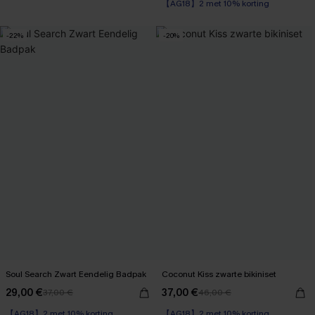
【AG18】2 met 10% korting
-22%
-20%
Soul Search Zwart Eendelig Badpak
Coconut Kiss zwarte bikiniset
29,00 €
37,00 €
37,00 €
46,00 €
【AG18】2 met 10% korting
【AG18】2 met 10% korting
Underwire