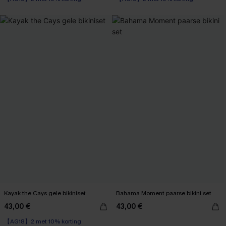
【AG18】2 met 10% korting
Kayak the Cays gele bikiniset
Bahama Moment paarse bikini set
43,00 €
43,00 €
【AG18】2 met 10% korting
Op voorraad