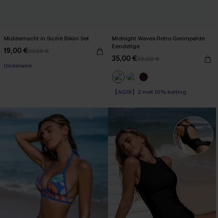
Middernacht in Sicilië Bikini Set
Midnight Waves Retro Gerimpelde
Eendelige
19,00 €
37,00 €
35,00 €
39,00 €
Underwire
【AG18】2 met 10% korting
Op voorraad
【AG18】2 met 10% korting