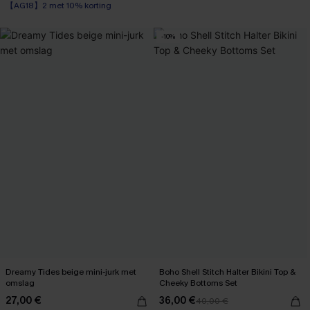
【AG18】2 met 10% korting
【AG18】2 met 10% korting
-10%
Dreamy Tides beige mini-jurk met
Boho Shell Stitch Halter Bikini Top &
omslag
Cheeky Bottoms Set
27,00 €
36,00 €
40,00 €