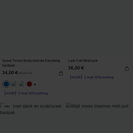
Good Times Buikcontrole Eendelig
Last Call Midi-jurk
badpak
36,00 €
34,00 €
49,00 €
【AG18】2 met 10% korting
【AG18】2 met 10% korting
+1
Op voorraad
【AG18】2 met 10% korting
-20%