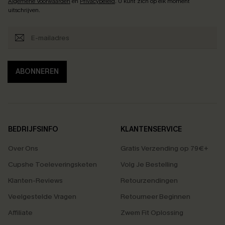
Algemene Voorwaarden
en
Privacybeleid
. U kunt zich op elk moment
uitschrijven.
ABONNEREN
BEDRIJFSINFO
KLANTENSERVICE
Over Ons
Gratis Verzending op 79€+
Cupshe Toeleveringsketen
Volg Je Bestelling
Klanten-Reviews
Retourzendingen
Veelgestelde Vragen
Retourneer Beginnen
Affiliate
Zwem Fit Oplossing