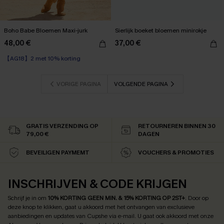
Boho Babe Bloemen Maxi-jurk
Sierlijk boeket bloemen minirokje
48,00 €
37,00 €
【AG18】2 met 10% korting
High Waist
【AG18】2 met 10% korting
VORIGE PAGINA
VOLGENDE PAGINA
GRATIS VERZENDING OP
RETOURNEREN BINNEN 30
79,00 €
DAGEN
BEVEILIGEN PAYMEMT
VOUCHERS & PROMOTIES
INSCHRIJVEN & CODE KRIJGEN
Schrijf je in om
10% KORTING GEEN MIN. & 15% KORTING OP 2ST+
.
Door op
deze knop te klikken, gaat u akkoord met het ontvangen van exclusieve
aanbiedingen en updates van Cupshe via e-mail. U gaat ook akkoord met onze