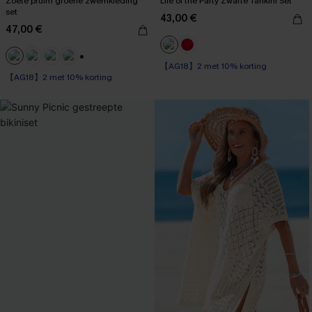
Zoete pruim groene zwemkleding
Life of the Party Zwarte Tankini Set
set
43,00 €
47,00 €
【AG18】2 met 10% korting
【AG18】2 met 10% korting
+1
Op voorraad
【AG18】2 met 10% korting