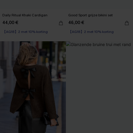
Daily Ritual Khaki Cardigan
Good Sport grijze bikini set
44,00 €
46,00 €
【AG18】2 met 10% korting
【AG18】2 met 10% korting
Op voorraad
【AG18】2 met 10% korting