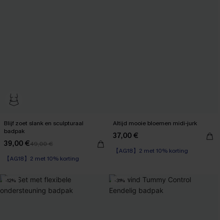
Blijf zoet slank en sculpturaal
Altijd mooie bloemen midi-jurk
badpak
37,00 €
【AG18】2 met 10% korting
39,00 €
49,00 €
【AG18】2 met 10% korting
Wikkel
Op voorraad
【AG18】2 met 10% korting
【AG18】2 met 10% korting
-12%
-31%