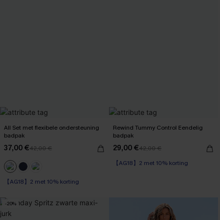
All Set met flexibele ondersteuning
Rewind Tummy Control Eendelig
badpak
badpak
37,00 €
29,00 €
42,00 €
42,00 €
【AG18】2 met 10% korting
Op voorraad
【AG18】2 met 10% korting
【AG18】2 met 10% korting
Op voorraad
【AG18】2 met 10% korting
-20%