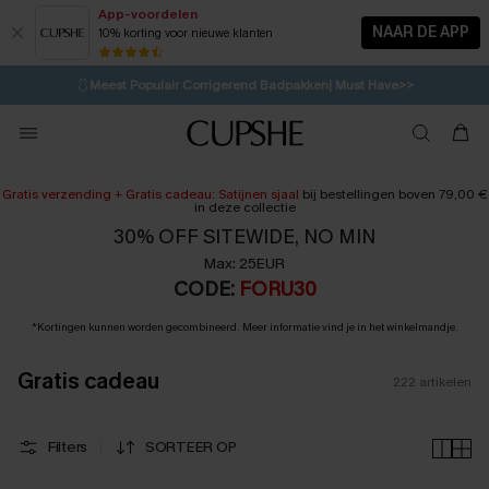
App-voordelen
NAAR DE APP
10% korting voor nieuwe klanten
LAATSTE KANS
⚡️
| Tot 50% korting>>
🩱
Meest Populair Corrigerend Badpakken| Must Have>>
💌Abonneer je & ontvang tot 15% korting>>
👙
Koop 3, krijg 15% korting | CODE: SW15
Gratis verzending + Gratis cadeau: Satijnen sjaal
bij bestellingen boven 79,00 €
in deze collectie
30% OFF SITEWIDE, NO MIN
Max: 25EUR
CODE:
FORU30
*Kortingen kunnen worden gecombineerd. Meer informatie vind je in het winkelmandje.
Gratis cadeau
222
artikelen
Filters
SORTEER OP