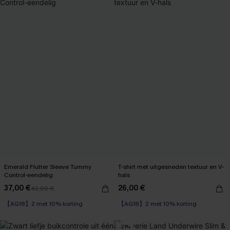
Emerald Flutter Sleeve Tummy
T-shirt met uitgesneden textuur en V-
Control-eendelig
hals
37,00 €
26,00 €
42,00 €
【AG18】2 met 10% korting
Op voorraad
【AG18】2 met 10% korting
【AG18】2 met 10% korting
-21%