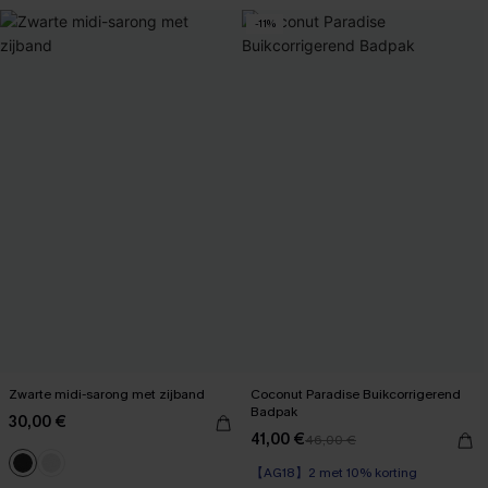
-11%
Zwarte midi-sarong met zijband
Coconut Paradise Buikcorrigerend
Badpak
30,00 €
41,00 €
46,00 €
【AG18】2 met 10% korting
Op voorraad