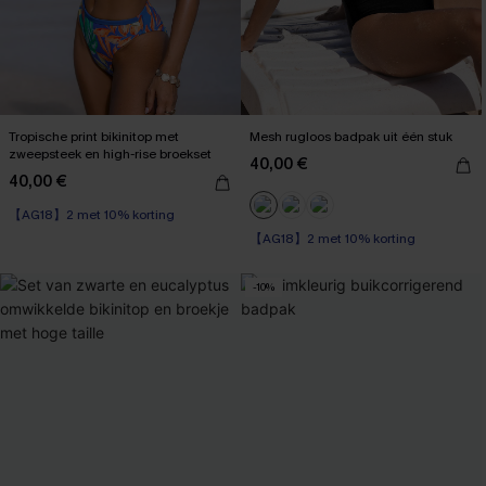
Tropische print bikinitop met
Mesh rugloos badpak uit één stuk
zweepsteek en high-rise broekset
40,00 €
40,00 €
【AG18】2 met 10% korting
【AG18】2 met 10% korting
High Waist
Op voorraad
【AG18】2 met 10% korting
【AG18】2 met 10% korting
-10%