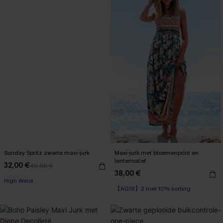
Sunday Spritz zwarte maxi-jurk
Maxi-jurk met bloemenprint en
lentemotief
32,00 €
40,00 €
38,00 €
【AG18】2 met 10% korting
High Waist
High Waist
【AG18】2 met 10% korting