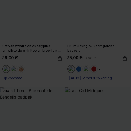
Set van zwarte en eucalyptus
Pruimkleurig buikcorrigerend
omwikkelde bikinitop en broekje met
badpak
hoge taille
39,00 €
35,00 €
39,00 €
【AG18】2 met 10% korting
+1
Op voorraad
Op voorraad
【AG18】2 met 10% korting
-31%