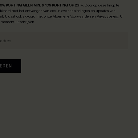
10% KORTING GEEN MIN. & 15% KORTING OP 2ST+
.
Door op deze knop te
 akkoord met het ontvangen van exclusieve aanbiedingen en updates van
il. U gaat ook akkoord met onze
Algemene Voorwaarden
en
Privacybeleid
. U
k moment uitschrijven.
EREN