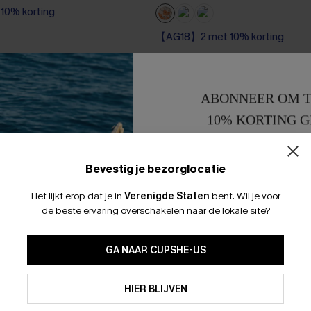
0% korting
【AG18】2 met 10% korting
0% korting
Op voorraad
【AG18】2 met 10% korting
ABONNEER OM T
10% KORTING G
15% KORTING 
Bevestig je bezorglocatie
Het lijkt erop dat je in
Verenigde Staten
bent.
Wil je voor
de beste ervaring overschakelen naar de lokale site?
GA NAAR CUPSHE-US
Door je contactgegevens in te vullen e
je akkoord met onze
Algemene Voorw
HIER BLIJVEN
stemt er tevens mee in om herhaalde
en gepersonaliseerde marketingbericht
winkelwagen) en e-mails van Cupshe 