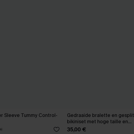
er Sleeve Tummy Control-
Gedraaide bralette en gespli
bikiniset met hoge taille en
bloemenprint
35,00 €
 €