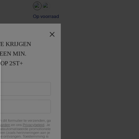
Op voorraad
E KRIJGEN
EEN MIN. 
OP 2ST+
n dit formulier te verzenden, ga
aarden
en ons
Privacybeleid
. Je
 geautomatiseerde promotionele
en (zoals herinneringen aan je
te ontvangen. Toestemming is