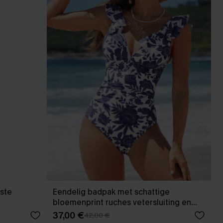
tste
Eendelig badpak met schattige
bloemenprint ruches vetersluiting en
buikcorrigerend effect.
37,00 €
42,00 €