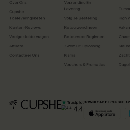
Over Ons
Verzending En
Levering
Tummy
Cupshe
Toeleveringsketen
Volg Je Bestelling
High 
Klanten-Reviews
Retourzendingen
Vakan
Veelgestelde Vragen
Retourneer Beginnen
Charm
Affiliate
Zwem Fit Oplossing
Kleur
Contacteer Ons
Klarna
Zacht
Vouchers & Promoties
Dagel
DOWNLOAD DE CUPSHE-A
4.4