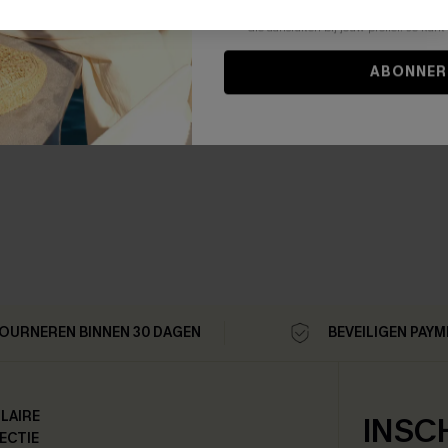
niet vereist voor een aankoop. We kunn
informatie gebruiken om producten e
die aansluiten bij jouw profiel. Je ku
ABONNER
OURNEREN BINNEN 30 DAGEN
BEVEILIGEN PAY
LAIRE
INSC
ECTIE