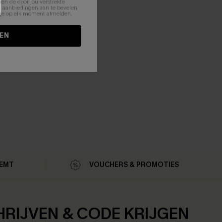
en de door jou verstrekte
n aanbiedingen aan te bevelen
nt je op elk moment afmelden.
EN
MEMT
VOUCHERS & PROMOTIES
HRIJVEN & CODE KRIJGEN