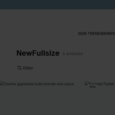
2026 TREND
BIKINI'S
NewFullsize
5
artikelen
Filters
-12%