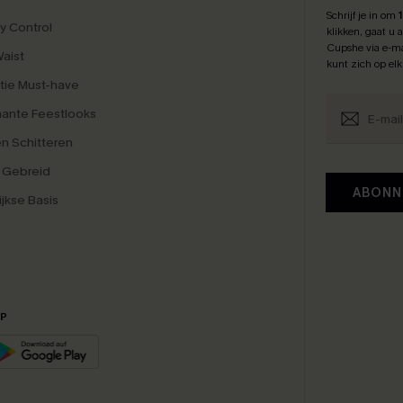
Schrijf je in om
 Control
klikken, gaat u
Cupshe via e-ma
Waist
kunt zich op el
tie Must-have
ante Feestlooks
en Schitteren
 Gebreid
ABONN
ijkse Basis
PP