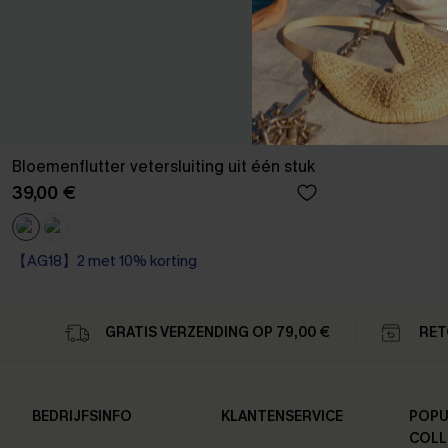
Bloemenflutter vetersluiting uit één stuk
39,00 €
【AG18】2 met 10% korting
Op voorraad
【AG18】2 met 10% korting
GRATIS VERZENDING OP 79,00 €
RET
BEDRIJFSINFO
KLANTENSERVICE
POPU
COLL