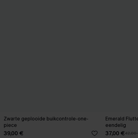
Zwarte geplooide buikcontrole-one-
Emerald Flutt
piece
eendelig
39,00 €
37,00 €
42,00