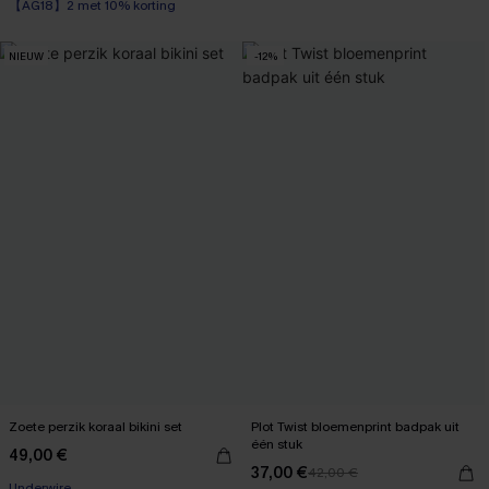
Underwire
【AG18】2 met 10% korting
NIEUW
-12%
Zoete perzik koraal bikini set
Plot Twist bloemenprint badpak uit
één stuk
49,00 €
37,00 €
42,00 €
Underwire