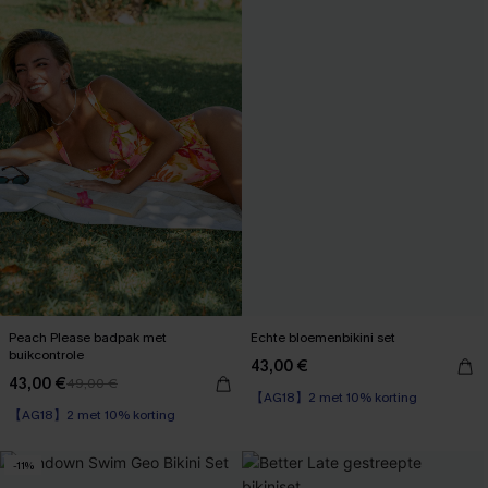
Peach Please badpak met
Echte bloemenbikini set
buikcontrole
43,00 €
【AG18】2 met 10% korting
43,00 €
49,00 €
【AG18】2 met 10% korting
High Waist
Corrigerend badpak
【AG18】2 met 10% korting
【AG18】2 met 10% korting
-11%