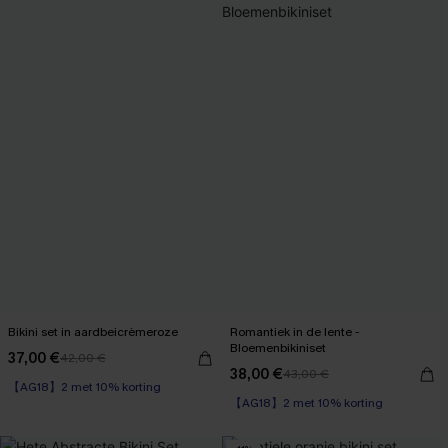
Bikini set in aardbeicrèmeroze
Romantiek in de lente -
Bloemenbikiniset
37,00 €
42,00 €
【AG18】2 met 10% korting
38,00 €
43,00 €
【AG18】2 met 10% korting
Underwire
Underwire
【AG18】2 met 10% korting
【AG18】2 met 10% korting