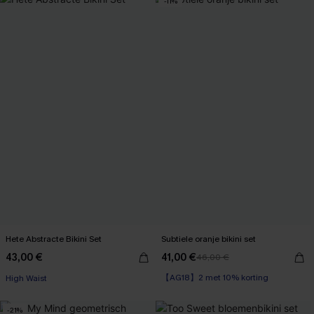
-11%
Hete Abstracte Bikini Set
Subtiele oranje bikini set
43,00 €
41,00 €
46,00 €
【AG18】2 met 10% korting
High Waist
Op voorraad
【AG18】2 met 10% korting
-21%