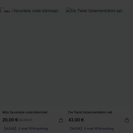
【AG18】2 met 10% korting
-50%
Mijn favoriete rode bikiniset
De Twist bloemenbikini set
20,00 €
43,00 €
40,00 €
【AG18】2 met 10% korting
【AG18】2 met 10% korting
High Waist
High Waist