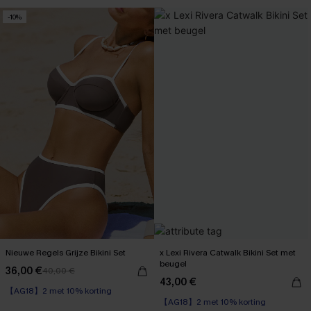
-10%
Nieuwe Regels Grijze Bikini Set
x Lexi Rivera Catwalk Bikini Set met
beugel
36,00 €
40,00 €
【AG18】2 met 10% korting
43,00 €
【AG18】2 met 10% korting
High Waist
Op voorraad
【AG18】2 met 10% korting