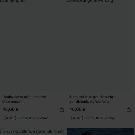
Realistische bikini set met
Bikini set met goudkleurige
bloemenprint
zandkleurige afwerking
46,00 €
46,00 €
【AG18】2 met 10% korting
【AG18】2 met 10% korting
Underwire
Underwire
【AG18】2 met 10% korting
【AG18】2 met 10% korting
-12%