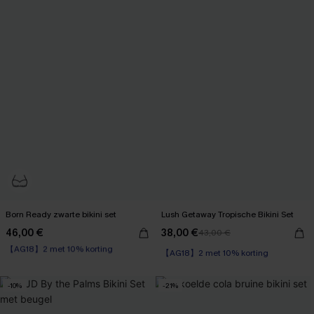
Born Ready zwarte bikini set
Lush Getaway Tropische Bikini Set
46,00 €
38,00 €
43,00 €
【AG18】2 met 10% korting
【AG18】2 met 10% korting
Op voorraad
High Waist
【AG18】2 met 10% korting
【AG18】2 met 10% korting
-10%
-21%