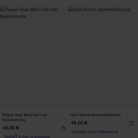
【AG18】2 met 10% korting
Flower Hour Bikini Set met
Rum Punch bloemenbikiniset
Buikcorrectie
49,00 €
【AG18】2 met 10% korting
46,00 €
【AG18】2 met 10% korting
High Waist
Cup B-D