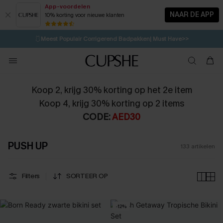
App-voordelen
NAAR DE APP
10% korting voor nieuwe klanten
LAATSTE KANS
⚡️
| Tot 50% korting>>
🩱
Meest Populair Corrigerend Badpakken| Must Have>>
💌Abonneer je & ontvang tot 15% korting>>
👙
Koop 3, krijg 15% korting | CODE: SW15
Koop 2, krijg 30% korting op het 2e item
Koop 4, krijg 30% korting op 2 items
CODE:
AED30
PUSH UP
133
artikelen
Filters
SORTEER OP
-12%