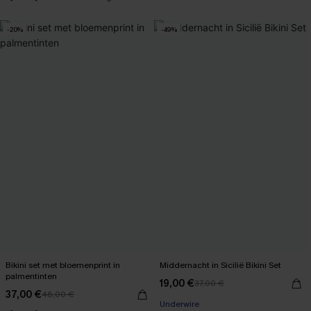
【AG18】2 met 10% korting
【AG18】2 met 10% korting
-20%
-49%
Bikini set met bloemenprint in
Middernacht in Sicilië Bikini Set
palmentinten
19,00 €
37,00 €
37,00 €
46,00 €
【AG18】2 met 10% korting
Underwire