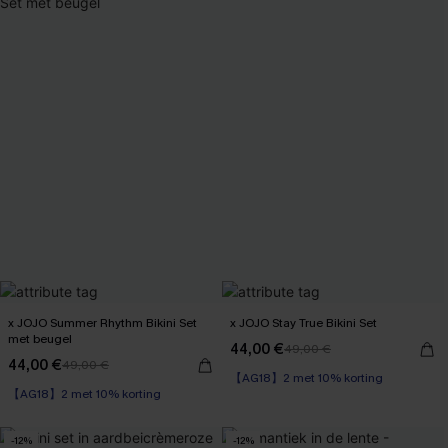
x JOJO Summer Rhythm Bikini Set
x JOJO Stay True Bikini Set
met beugel
44,00 €
49,00 €
【AG18】2 met 10% korting
44,00 €
49,00 €
【AG18】2 met 10% korting
Underwire
Underwire
【AG18】2 met 10% korting
【AG18】2 met 10% korting
-12%
-12%