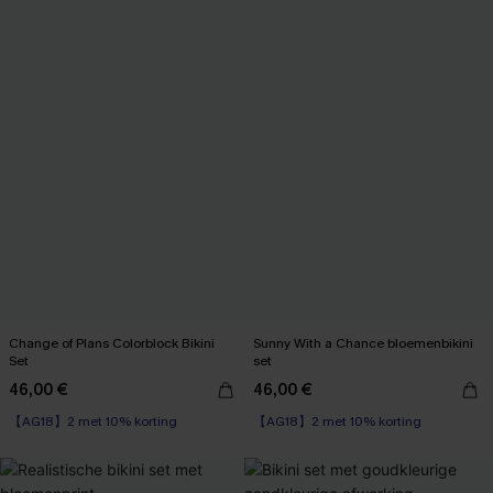
Change of Plans Colorblock Bikini
Sunny With a Chance bloemenbikini
Set
set
46,00 €
46,00 €
【AG18】2 met 10% korting
【AG18】2 met 10% korting
Underwire
Underwire
【AG18】2 met 10% korting
【AG18】2 met 10% korting