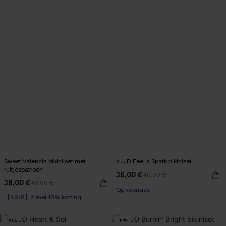
Sweet Valencia bikini set met
x JJD Feel a Spark bikiniset
ruitjespatroon
36,00 €
40,00 €
38,00 €
43,00 €
【AG18】2 met 10% korting
Op voorraad
Op voorraad
【AG18】2 met 10% korting
-20%
-12%