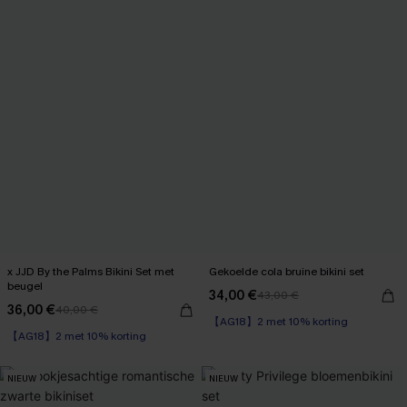
x JJD By the Palms Bikini Set met
Gekoelde cola bruine bikini set
beugel
34,00 €
43,00 €
【AG18】2 met 10% korting
36,00 €
40,00 €
【AG18】2 met 10% korting
High Waist
Op voorraad
【AG18】2 met 10% korting
【AG18】2 met 10% korting
NIEUW
NIEUW