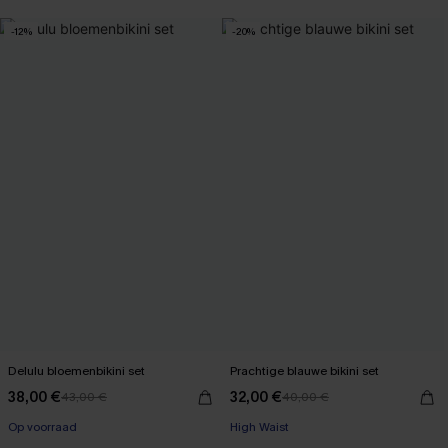
【AG18】2 met 10% korting
【AG18】2 met 10% korting
-12%
-20%
Delulu bloemenbikini set
Prachtige blauwe bikini set
38,00 €
32,00 €
43,00 €
40,00 €
Op voorraad
High Waist