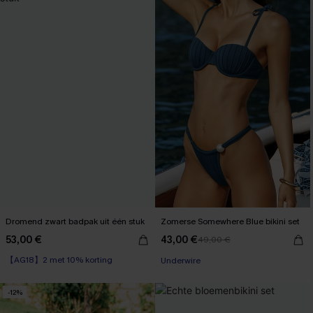
Dromend zwart badpak uit één stuk
Zomerse Somewhere Blue bikini set
53,00 €
43,00 €
49,00 €
【AG18】2 met 10% korting
Underwire
Underwire
【AG18】2 met 10% korting
-12%