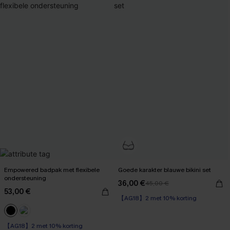
Empowered badpak met flexibele
Goede karakter blauwe bikini set
ondersteuning
36,00 €
45,00 €
【AG18】2 met 10% korting
53,00 €
Verborgen beugel
【AG18】2 met 10% korting
【AG18】2 met 10% korting
Underwire