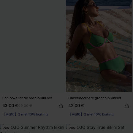
Een opvallende rode bikini set
Onverstoorbare groene bikiniset
43,00 €
42,00 €
49,00 €
【AG18】2 met 10% korting
【AG18】2 met 10% korting
Underwire
Underwire
【AG18】2 met 10% korting
【AG18】2 met 10% korting
-10%
-10%