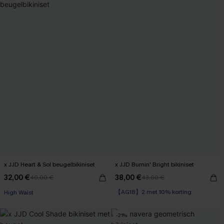
x JJD Heart & Sol beugelbikiniset
x JJD Burnin' Bright bikiniset
32,00 €
38,00 €
40,00 €
43,00 €
【AG18】2 met 10% korting
High Waist
Underwire
【AG18】2 met 10% korting
-21%