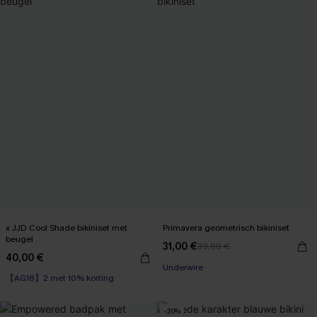
x JJD Cool Shade bikiniset met
Primavera geometrisch bikiniset
beugel
31,00 €
39,00 €
40,00 €
【AG18】2 met 10% korting
Underwire
Underwire
【AG18】2 met 10% korting
-20%