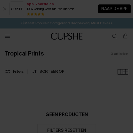
App-voordelen
NAAR DE APP
10% korting voor nieuwe klanten
LAATSTE KANS
⚡️
| Tot 50% korting>>
🩱
Meest Populair Corrigerend Badpakken| Must Have>>
💌Abonneer je & ontvang tot 15% korting>>
👙
Koop 3, krijg 15% korting | CODE: SW15
Tropical Prints
0
artikelen
Filters
SORTEER OP
GEEN PRODUCTEN
FILTERS RESETTEN