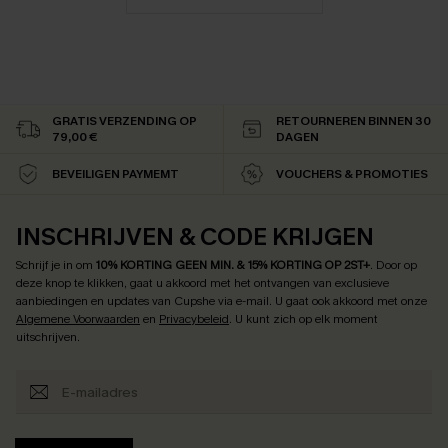
GRATIS VERZENDING OP
RETOURNEREN BINNEN 30
79,00 €
DAGEN
BEVEILIGEN PAYMEMT
VOUCHERS & PROMOTIES
INSCHRIJVEN & CODE KRIJGEN
Schrijf je in om
10% KORTING GEEN MIN. & 15% KORTING OP 2ST+
.
Door op
deze knop te klikken, gaat u akkoord met het ontvangen van exclusieve
aanbiedingen en updates van Cupshe via e-mail. U gaat ook akkoord met onze
Algemene Voorwaarden
en
Privacybeleid
. U kunt zich op elk moment
uitschrijven.