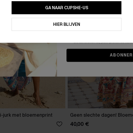
GA NAAR CUPSHE-US
Door je contactgegevens in te vullen e
je akkoord met onze
Algemene Voorw
HIER BLIJVEN
stemt er tevens mee in om herhaalde
en gepersonaliseerde marketingbericht
winkelwagen) en e-mails van Cupshe 
niet vereist voor een aankoop. We kunn
informatie gebruiken om producten e
die aansluiten bij jouw profiel. Je ku
ABONNER
i-jurk met bloemenprint
Geen slechte dagen! Bloeme
40,00 €