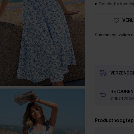
Geschatte levering
VERL
Sunchasers zullen 
VERZENDG
RETOUREN
BINNEN 30 D
Producthoogtep