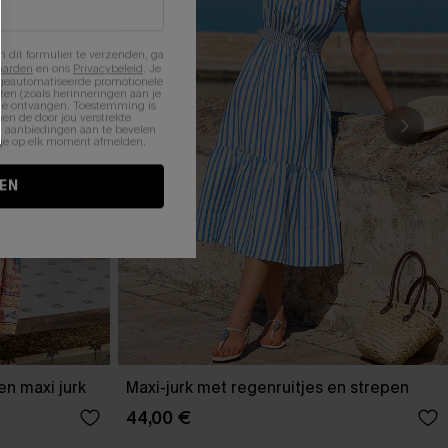
n dit formulier te verzenden, ga
aarden
en ons
Privacybeleid
. Je
 geautomatiseerde promotionele
en (zoals herinneringen aan je
te ontvangen. Toestemming is
en de door jou verstrekte
n aanbiedingen aan te bevelen
nt je op elk moment afmelden.
EN
n maxi jurk
Maxi-jurk met regenruitjes en strepen
44,00 €