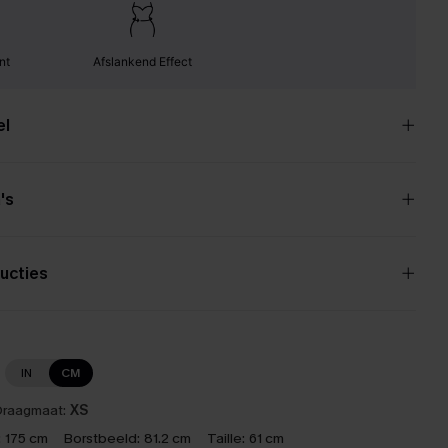
nt
Afslankend Effect
el
's
ucties
IN
CM
raagmaat:
XS
:
175 cm
Borstbeeld:
81.2 cm
Taille:
61 cm