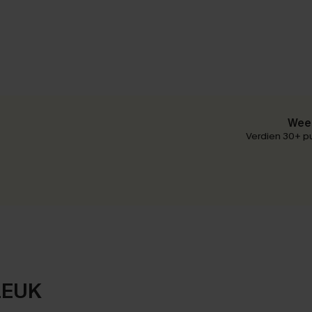
Wees
Verdien 30+ pu
LEUK