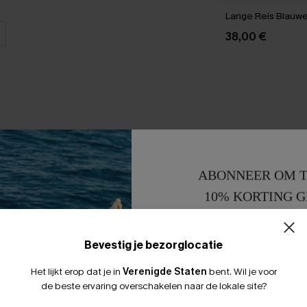
Lange Reis Blauwe 
38,00 €
ABONNEER OM T
10% KORTING G
15% KORTING 
Bevestig je bezorglocatie
Het lijkt erop dat je in
Verenigde Staten
bent.
Wil je voor
de beste ervaring overschakelen naar de lokale site?