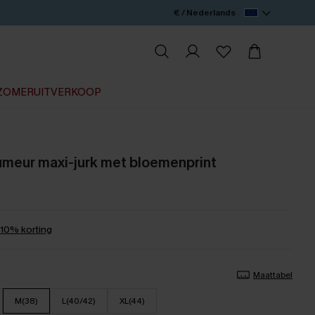
€ / Nederlands
ZOMERUITVERKOOP
umeur maxi-jurk met bloemenprint
0% korting
Maattabel
M(38)
L(40/42)
XL(44)