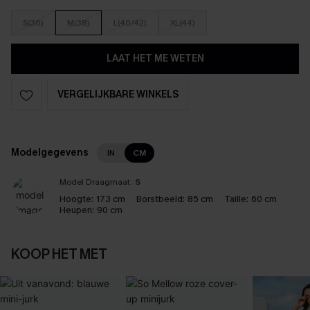
S(36)
M(38)
L(40/42)
XL(44)
LAAT HET ME WETEN
VERGELIJKBARE WINKELS
Modelgegevens
IN
CM
Model Draagmaat:
S
Hoogte:
173 cm
Borstbeeld:
85 cm
Taille:
60 cm
Heupen:
90 cm
KOOP HET MET