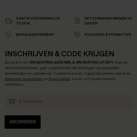
GRATIS VERZENDING OP
RETOURNEREN BINNEN 30
79,00 €
DAGEN
BEVEILIGEN PAYMEMT
VOUCHERS & PROMOTIES
INSCHRIJVEN & CODE KRIJGEN
Schrijf je in om
10% KORTING GEEN MIN. & 15% KORTING OP 2ST+
.
Door op
deze knop te klikken, gaat u akkoord met het ontvangen van exclusieve
aanbiedingen en updates van Cupshe via e-mail. U gaat ook akkoord met onze
Algemene Voorwaarden
en
Privacybeleid
. U kunt zich op elk moment
uitschrijven.
ABONNEREN