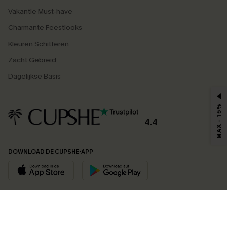
Vakantie Must-have
Charmante Feestlooks
Kleuren Schitteren
Zacht Gebreid
Dagelijkse Basis
MAX - 15%
4.4
DOWNLOAD DE CUPSHE-APP
VOLG ONS OP