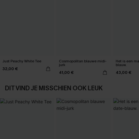
Just Peachy White Tee
Cosmopolitan blauwe midi-
Het is een max
jurk
blauw.
32,00 €
41,00 €
43,00 €
DIT VIND JE MISSCHIEN OOK LEUK