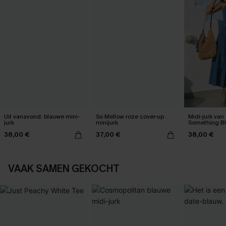
Uit vanavond: blauwe mini-
So Mellow roze cover-up
Midi-jurk van 
jurk
minijurk
Something B
38,00 €
37,00 €
38,00 €
VAAK SAMEN GEKOCHT