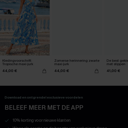
Kledingvoorschrift:
Zomerse herinnering zwarte
De best gekle
Tropische maxi-jurk
maxi-jurk
met stippen
44,00 €
44,00 €
41,00 €
Download en ontgrendel exclusieve voordelen
BELEEF MEER MET DE APP
10% korting voor nieuwe klanten