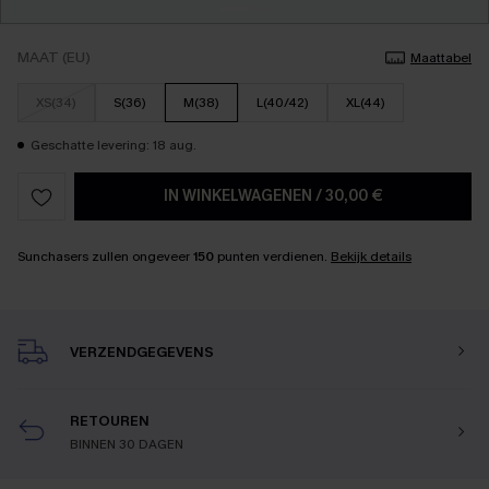
MAAT (EU)
Maattabel
XS(34)
S(36)
M(38)
L(40/42)
XL(44)
Geschatte levering: 18 aug.
IN WINKELWAGENEN
/
30,00 €
Sunchasers zullen ongeveer
150
punten verdienen.
Bekijk details
VERZENDGEGEVENS
RETOUREN
BINNEN 30 DAGEN