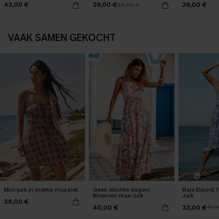
43,00 €
29,00 €
36,00 €
36,00 €
VAAK SAMEN GEKOCHT
Mini-jurk in mokka-mozaïek
Geen slechte dagen!
Baja Bound T
Bloemen maxi jurk
Jurk
38,00 €
40,00 €
33,00 €
41,0