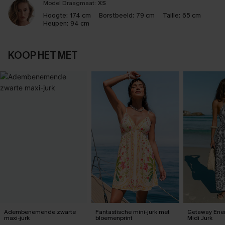
Model Draagmaat:
XS
Hoogte:
174 cm
Borstbeeld:
79 cm
Taille:
65 cm
Heupen:
94 cm
KOOP HET MET
Adembenemende zwarte
Fantastische mini-jurk met
Getaway Energ
maxi-jurk
bloemenprint
Midi Jurk