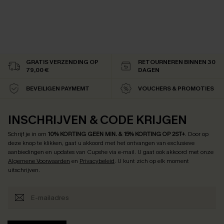
GRATIS VERZENDING OP
RETOURNEREN BINNEN 30
79,00 €
DAGEN
BEVEILIGEN PAYMEMT
VOUCHERS & PROMOTIES
INSCHRIJVEN & CODE KRIJGEN
Schrijf je in om
10% KORTING GEEN MIN. & 15% KORTING OP 2ST+
.
Door op
deze knop te klikken, gaat u akkoord met het ontvangen van exclusieve
aanbiedingen en updates van Cupshe via e-mail. U gaat ook akkoord met onze
Algemene Voorwaarden
en
Privacybeleid
. U kunt zich op elk moment
uitschrijven.