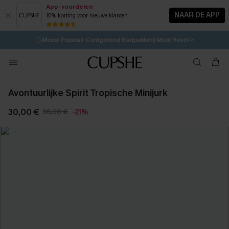
App-voordelen
NAAR DE APP
10% korting voor nieuwe klanten
LAATSTE KANS
⚡️
| Tot 50% korting>>
🩱
Meest Populair Corrigerend Badpakken| Must Have>>
💌Abonneer je & ontvang tot 15% korting>>
👙
Koop 3, krijg 15% korting | CODE: SW15
Avontuurlijke Spirit Tropische Minijurk
30,00 €
38,00 €
-21%