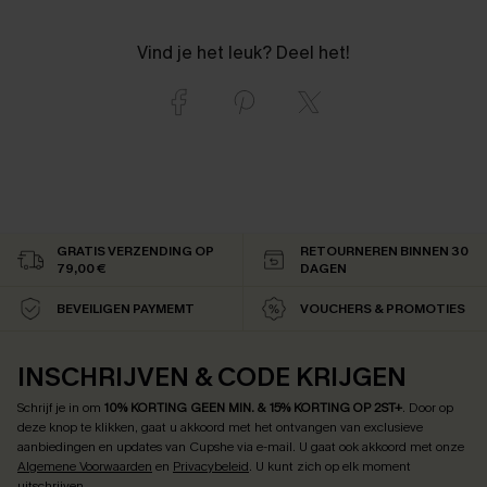
Vind je het leuk? Deel het!
GRATIS VERZENDING OP
RETOURNEREN BINNEN 30
79,00 €
DAGEN
BEVEILIGEN PAYMEMT
VOUCHERS & PROMOTIES
INSCHRIJVEN & CODE KRIJGEN
Schrijf je in om
10% KORTING GEEN MIN. & 15% KORTING OP 2ST+
.
Door op
deze knop te klikken, gaat u akkoord met het ontvangen van exclusieve
aanbiedingen en updates van Cupshe via e-mail. U gaat ook akkoord met onze
Algemene Voorwaarden
en
Privacybeleid
. U kunt zich op elk moment
uitschrijven.