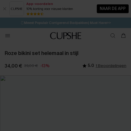
App-voordelen
NAAR DE APP
10% korting voor nieuwe klanten
LAATSTE KANS
⚡️
| Tot 50% korting>>
🩱
Meest Populair Corrigerend Badpakken| Must Have>>
1D:8H:16M:24S
👙
Koop 3, krijg 15% korting | CODE: SW15
💌Abonneer je & ontvang tot 15% korting>>
Roze bikini set helemaal in stijl
34,00 €
39,00 €
5.0
1 Beoordelingen
-13%