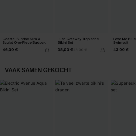
Coastal Sunrise Slim &
Lush Getaway Tropische
Love Me Blue
Sculpt One-Piece Badpak
Bikini Set
Swimsuit
46,00 €
38,00 €
43,00 €
43,00 €
VAAK SAMEN GEKOCHT