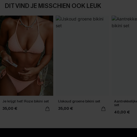
DIT VIND JE MISSCHIEN OOK LEUK
Je krijgt het! Roze bikini set
IJskoud groene bikini set
Aantrekkelijk
set
35,00 €
35,00 €
40,00 €