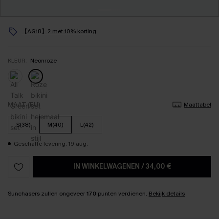
【AG18】2 met 10% korting
KLEUR:
Neonroze
MAAT (EU)
Maattabel
S(38)
M(40)
L(42)
Geschatte levering: 19 aug.
IN WINKELWAGENEN
/
34,00 €
Sunchasers zullen ongeveer
170
punten verdienen.
Bekijk details