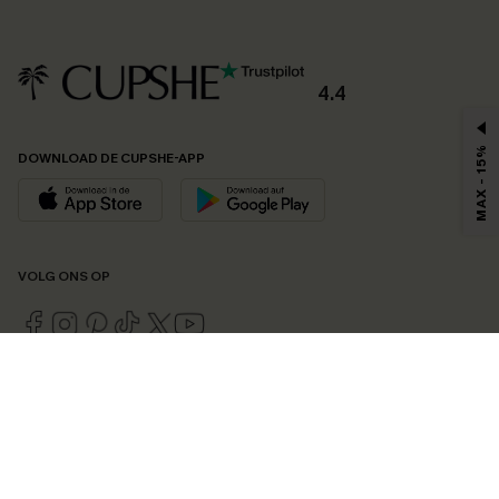
4.4
MAX - 15%
DOWNLOAD DE CUPSHE-APP
VOLG ONS OP
©2026 CUPSHE EU
Bekijk onze
algemene voorwaarden
,
privacybeleid
en
toegankelijkheidsverklaring
.