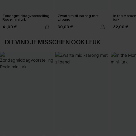
Zondagmiddagvoorstelling
Zwarte midi-sarong met
In the Momen
Rode minijurk
zijband
jurk
41,00 €
30,00 €
32,00 €
DIT VIND JE MISSCHIEN OOK LEUK