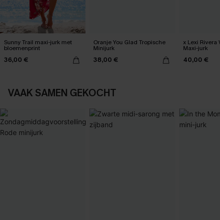
Sunny Trail maxi-jurk met
Oranje You Glad Tropische
x Lexi Rivera 
bloemenprint
Minijurk
Maxi-jurk
36,00 €
38,00 €
40,00 €
VAAK SAMEN GEKOCHT