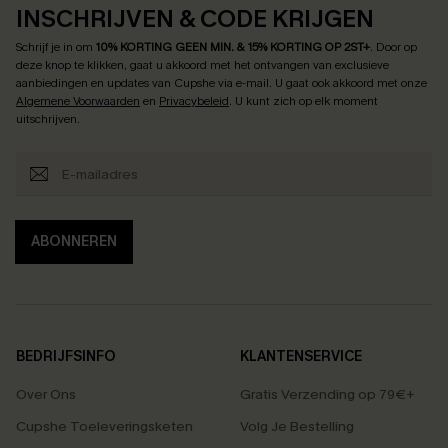
INSCHRIJVEN & CODE KRIJGEN
Schrijf je in om
10% KORTING GEEN MIN. & 15% KORTING OP 2ST+
.
Door op
deze knop te klikken, gaat u akkoord met het ontvangen van exclusieve
aanbiedingen en updates van Cupshe via e-mail. U gaat ook akkoord met onze
Algemene Voorwaarden
en
Privacybeleid
. U kunt zich op elk moment
uitschrijven.
ABONNEREN
BEDRIJFSINFO
KLANTENSERVICE
Over Ons
Gratis Verzending op 79€+
Cupshe Toeleveringsketen
Volg Je Bestelling