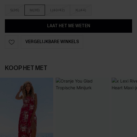
S(36)
M(38)
L(40/42)
XL(44)
LAAT HET ME WETEN
VERGELIJKBARE WINKELS
KOOP HET MET