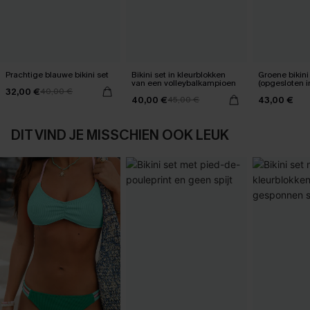
Prachtige blauwe bikini set
Bikini set in kleurblokken
Groene bikini
van een volleybalkampioen
(opgesloten i
32,00 €
40,00 €
verpakking)
40,00 €
43,00 €
45,00 €
DIT VIND JE MISSCHIEN OOK LEUK