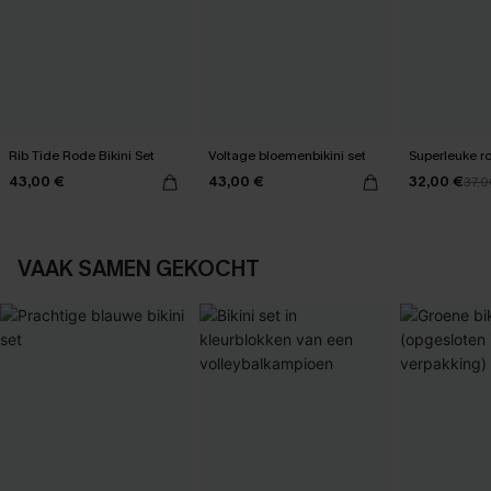
Rib Tide Rode Bikini Set
Voltage bloemenbikini set
Superleuke ro
43,00 €
43,00 €
32,00 €
37,0
VAAK SAMEN GEKOCHT