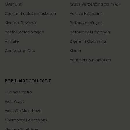
Over Ons
Gratis Verzending op 79€+
Cupshe Toeleveringsketen
Volg Je Bestelling
Klanten-Reviews
Retourzendingen
Veelgestelde Vragen
Retourneer Beginnen
Affiliate
Zwem Fit Oplossing
Contacteer Ons
Klarna
Vouchers & Promoties
POPULAIRE COLLECTIE
Tummy Control
High Waist
Vakantie Must-have
Charmante Feestlooks
Kleuren Schitteren