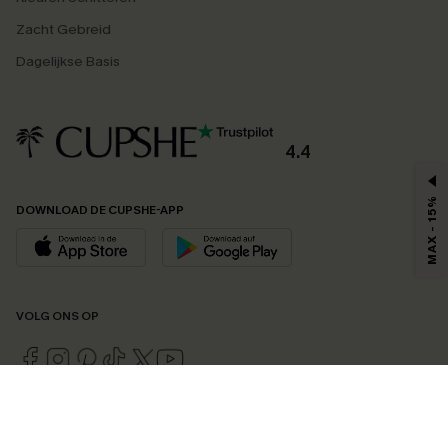
Zacht Gebreid
Dagelijkse Basis
4.4
MAX - 15%
DOWNLOAD DE CUPSHE-APP
VOLG ONS OP
©2026 CUPSHE EU