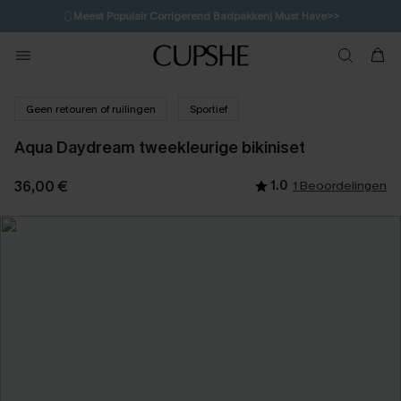
🩱
Meest Populair Corrigerend Badpakken| Must Have>>
💌Abonneer je & ontvang tot 15% korting>>
👙
Koop 3, krijg 15% korting | CODE: SW15
Geen retouren of ruilingen
Sportief
Aqua Daydream tweekleurige bikiniset
36,00 €
1.0
1 Beoordelingen