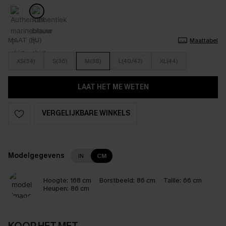
MAAT (EU)
Maattabel
XS(34)
S(36)
M(38)
L(40/42)
XL(44)
LAAT HET ME WETEN
VERGELIJKBARE WINKELS
Modelgegevens
IN
CM
Hoogte:
168 cm
Borstbeeld:
86 cm
Taille:
66 cm
Heupen:
86 cm