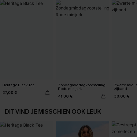
Heritage Black Tee
Zondagmiddagvoorstelling
Zwarte midi-
Rode minijurk
zijband
27,00 €
41,00 €
30,00 €
DIT VIND JE MISSCHIEN OOK LEUK