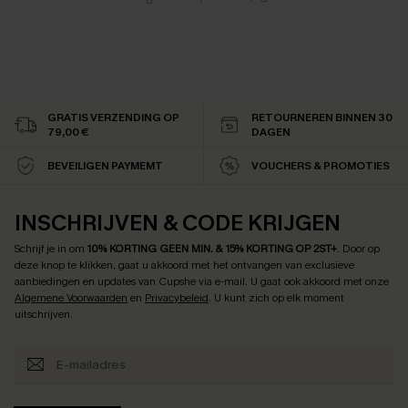
GRATIS VERZENDING OP
RETOURNEREN BINNEN 30
79,00 €
DAGEN
BEVEILIGEN PAYMEMT
VOUCHERS & PROMOTIES
INSCHRIJVEN & CODE KRIJGEN
Schrijf je in om
10% KORTING GEEN MIN. & 15% KORTING OP 2ST+
.
Door op
deze knop te klikken, gaat u akkoord met het ontvangen van exclusieve
aanbiedingen en updates van Cupshe via e-mail. U gaat ook akkoord met onze
Algemene Voorwaarden
en
Privacybeleid
. U kunt zich op elk moment
uitschrijven.