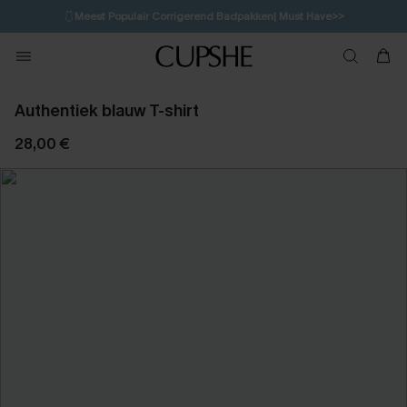
🩱
Meest Populair Corrigerend Badpakken| Must Have>>
💌Abonneer je & ontvang tot 15% korting>>
👙
Koop 3, krijg 15% korting | CODE: SW15
Authentiek blauw T-shirt
28,00 €