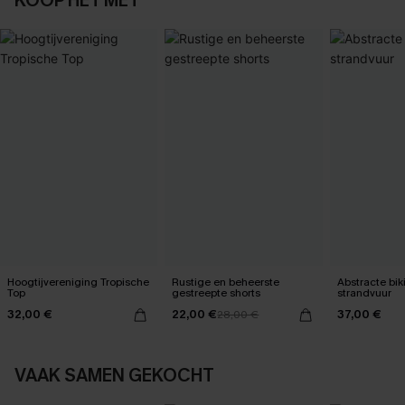
KOOP HET MET
Hoogtijvereniging Tropische
Rustige en beheerste
Abstracte bik
Top
gestreepte shorts
strandvuur
32,00 €
22,00 €
37,00 €
28,00 €
VAAK SAMEN GEKOCHT