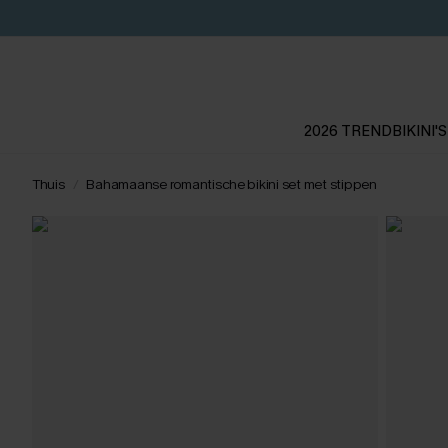
2026 TREND
BIKINI'S
Thuis
Bahamaanse romantische bikini set met stippen