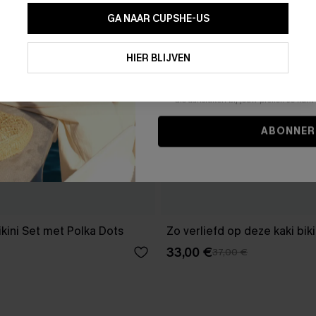
GA NAAR CUPSHE-US
Door je contactgegevens in te vullen e
je akkoord met onze
Algemene Voorw
HIER BLIJVEN
stemt er tevens mee in om herhaalde
en gepersonaliseerde marketingbericht
winkelwagen) en e-mails van Cupshe 
niet vereist voor een aankoop. We kunn
informatie gebruiken om producten e
die aansluiten bij jouw profiel. Je ku
ABONNER
kini Set met Polka Dots
Zo verliefd op deze kaki biki
33,00 €
37,00 €