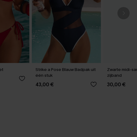
et
Strike a Pose Blauw Badpak uit
Zwarte midi-sa
één stuk
zijband
43,00 €
30,00 €