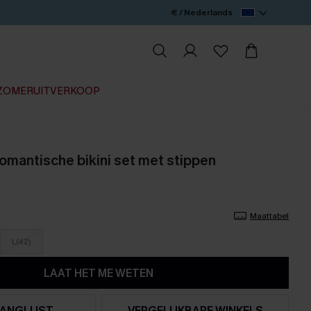
€ / Nederlands
ZOMERUITVERKOOP
mantische bikini set met stippen
Maattabel
L(42)
LAAT HET ME WETEN
ANGLIJST
VERGELIJKBARE WINKELS