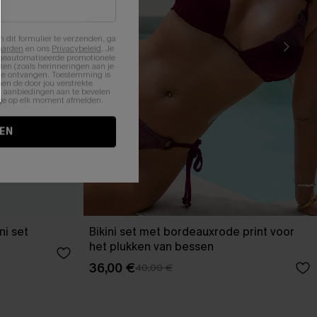
n dit formulier te verzenden, ga
aarden
en ons
Privacybeleid
. Je
 geautomatiseerde promotionele
en (zoals herinneringen aan je
te ontvangen. Toestemming is
en de door jou verstrekte
n aanbiedingen aan te bevelen
nt je op elk moment afmelden.
EN
ni set
Bikini set met bordeauxrode print voor
het plukken van bessen
36,00 €
40,00 €