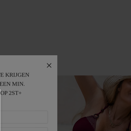
E KRIJGEN
EEN MIN. 
OP 2ST+