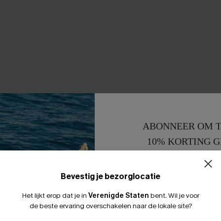
ABONNEER OM T
10% KORTING G
15% KORTING 
Bevestig je bezorglocatie
Het lijkt erop dat je in
Verenigde Staten
bent.
Wil je voor
de beste ervaring overschakelen naar de lokale site?