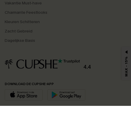
Vakantie Must-have
Charmante Feestlooks
Kleuren Schitteren
Zacht Gebreid
Dagelijkse Basis
MAX - 15%
4.4
DOWNLOAD DE CUPSHE-APP
VOLG ONS OP