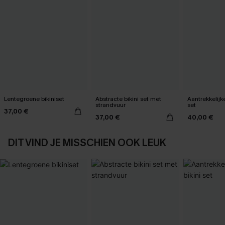
Lentegroene bikiniset
Abstracte bikini set met
Aantrekkelijk
strandvuur
set
37,00 €
37,00 €
40,00 €
DIT VIND JE MISSCHIEN OOK LEUK