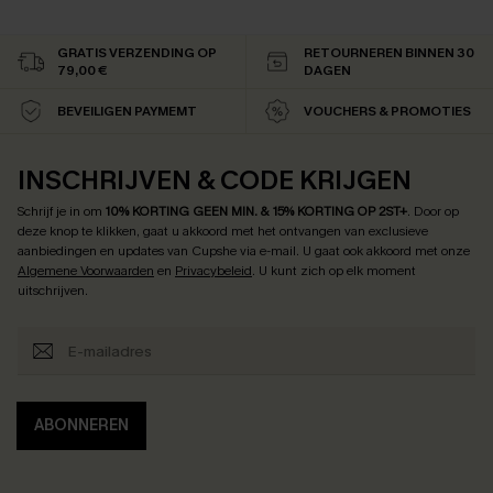
GRATIS VERZENDING OP
RETOURNEREN BINNEN 30
79,00 €
DAGEN
BEVEILIGEN PAYMEMT
VOUCHERS & PROMOTIES
INSCHRIJVEN & CODE KRIJGEN
Schrijf je in om
10% KORTING GEEN MIN. & 15% KORTING OP 2ST+
.
Door op
deze knop te klikken, gaat u akkoord met het ontvangen van exclusieve
aanbiedingen en updates van Cupshe via e-mail. U gaat ook akkoord met onze
Algemene Voorwaarden
en
Privacybeleid
. U kunt zich op elk moment
uitschrijven.
ABONNEREN