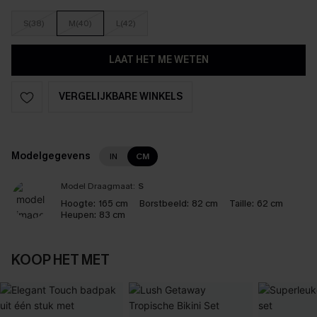
S(38)
M(40)
L(42)
LAAT HET ME WETEN
VERGELIJKBARE WINKELS
Modelgegevens
IN
CM
Model Draagmaat:
S
Hoogte:
165 cm
Borstbeeld:
82 cm
Taille:
62 cm
Heupen:
83 cm
KOOP HET MET