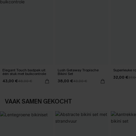
Elegant Touch badpak uit
Lush Getaway Tropische
Superleuke ro
één stuk met buikcontrole
Bikini Set
32,00 €
37,0
43,00 €
38,00 €
48,00 €
43,00 €
VAAK SAMEN GEKOCHT