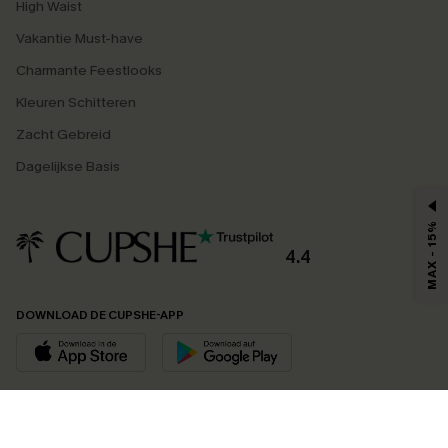
High Waist
Vakantie Must-have
Charmante Feestlooks
Kleuren Schitteren
Zacht Gebreid
Dagelijkse Basis
MAX - 15%
4.4
DOWNLOAD DE CUPSHE-APP
VOLG ONS OP