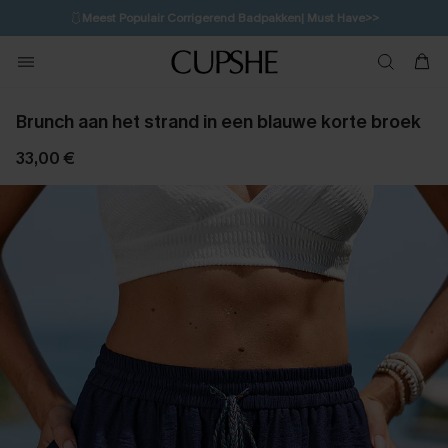
🩱
Meest Populair Corrigerend Badpakken| Must Have>>
💌Abonneer je & ontvang tot 15% korting>>
👙
Koop 3, krijg 15% korting | CODE: SW15
Brunch aan het strand in een blauwe korte broek
33,00 €