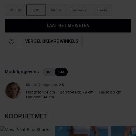
XS(34)
S(36)
M(38)
L(40/42)
XL(44)
LAAT HET ME WETEN
VERGELIJKBARE WINKELS
Modelgegevens
IN
CM
Model Draagmaat:
XS
Hoogte:
174 cm
Borstbeeld:
79 cm
Taille:
65 cm
Heupen:
94 cm
KOOP HET MET