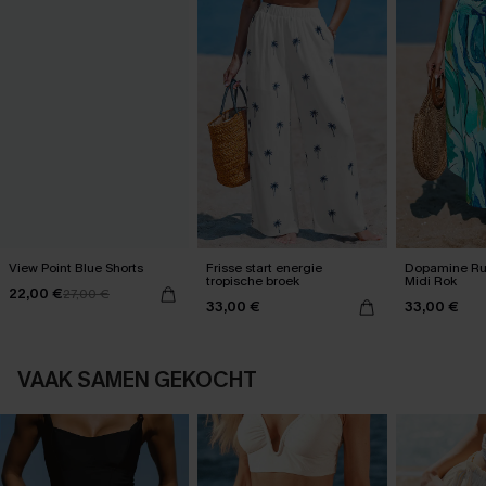
View Point Blue Shorts
Frisse start energie
Dopamine Ru
tropische broek
Midi Rok
22,00 €
27,00 €
33,00 €
33,00 €
VAAK SAMEN GEKOCHT