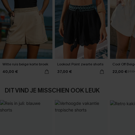
Witte ruis beige korte broek
Lookout Point zwarte shorts
Cool Off Beig
40,00 €
37,00 €
22,00 €
27,0
DIT VIND JE MISSCHIEN OOK LEUK