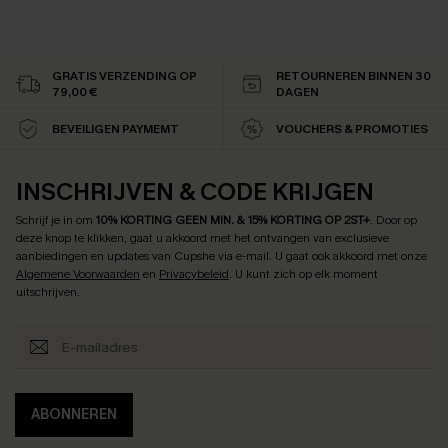
GRATIS VERZENDING OP
RETOURNEREN BINNEN 30
79,00 €
DAGEN
BEVEILIGEN PAYMEMT
VOUCHERS & PROMOTIES
INSCHRIJVEN & CODE KRIJGEN
Schrijf je in om
10% KORTING GEEN MIN. & 15% KORTING OP 2ST+
.
Door op
deze knop te klikken, gaat u akkoord met het ontvangen van exclusieve
aanbiedingen en updates van Cupshe via e-mail. U gaat ook akkoord met onze
Algemene Voorwaarden
en
Privacybeleid
. U kunt zich op elk moment
uitschrijven.
ABONNEREN