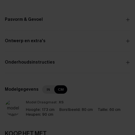
Pasvorm & Gevoel
Ontwerp en extra's
Onderhoudsinstructies
Modelgegevens
IN
CM
Model Draagmaat:
XS
Hoogte:
173 cm
Borstbeeld:
80 cm
Taille:
60 cm
Heupen:
90 cm
KOOP HET MET