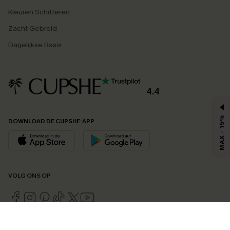
Kleuren Schitteren
Zacht Gebreid
Dagelijkse Basis
4.4
MAX - 15%
DOWNLOAD DE CUPSHE-APP
VOLG ONS OP