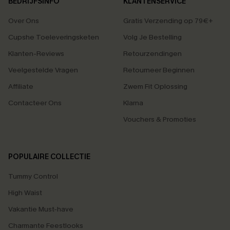
BEDRIJFSINFO
KLANTENSERVICE
Over Ons
Gratis Verzending op 79€+
Cupshe Toeleveringsketen
Volg Je Bestelling
Klanten-Reviews
Retourzendingen
Veelgestelde Vragen
Retourneer Beginnen
Affiliate
Zwem Fit Oplossing
Contacteer Ons
Klarna
Vouchers & Promoties
POPULAIRE COLLECTIE
Tummy Control
High Waist
Vakantie Must-have
Charmante Feestlooks