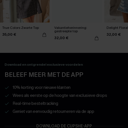
True Colors Zwarte Top
Vakantieherinnering:
Delight Flora
gestreepte top
35,00 €
32,00 €
32,00 €
Download en ontgrendel exclusieve voordelen
BELEEF MEER MET DE APP
10% korting voor nieuwe klanten
Wees als eerste op de hoogte van exclusieve drops
Real-time besteltracking
Geniet van eenvoudig retourneren via de app
DOWNLOAD DE CUPSHE-APP