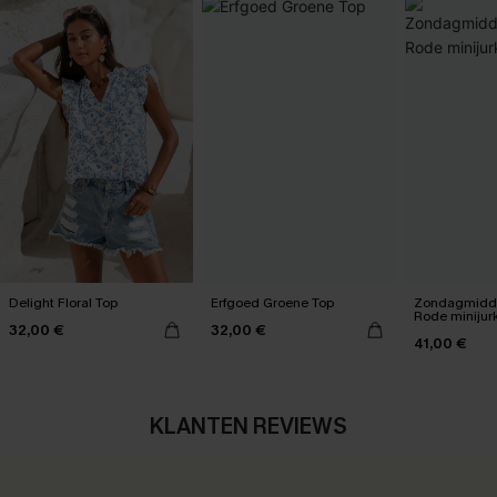
Delight Floral Top
Erfgoed Groene Top
Zondagmidda
Rode minijur
32,00 €
32,00 €
41,00 €
KLANTEN REVIEWS