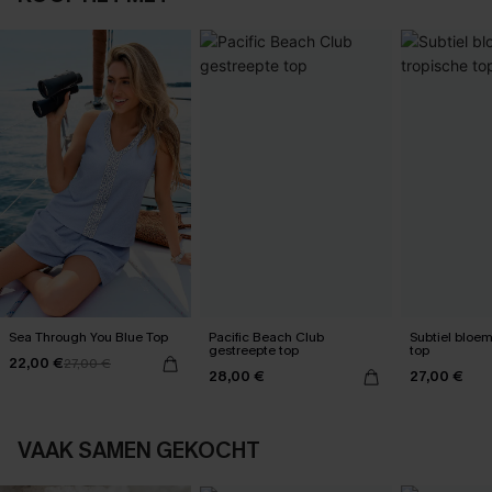
Sea Through You Blue Top
Pacific Beach Club
Subtiel bloem
gestreepte top
top
22,00 €
27,00 €
28,00 €
27,00 €
VAAK SAMEN GEKOCHT