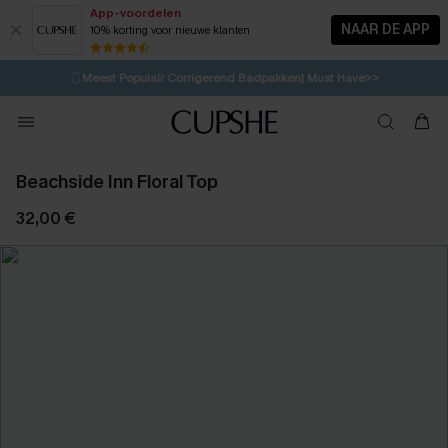
App-voordelen
NAAR DE APP
10% korting voor nieuwe klanten
LAATSTE KANS
⚡️
| Tot 50% korting>>
🩱
Meest Populair Corrigerend Badpakken| Must Have>>
💌Abonneer je & ontvang tot 15% korting>>
👙
Koop 3, krijg 15% korting | CODE: SW15
Beachside Inn Floral Top
32,00 €