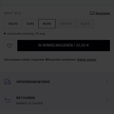
MAAT (EU)
Maattabel
XS(34)
S(36)
M(38)
L(40/42)
XL(44)
Geschatte levering: 18 aug.
IN WINKELWAGENEN
/
32,00 €
Sunchasers zullen ongeveer
160
punten verdienen.
Bekijk details
VERZENDGEGEVENS
RETOUREN
BINNEN 30 DAGEN