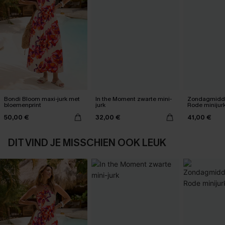
Bondi Bloom maxi-jurk met
In the Moment zwarte mini-
Zondagmidda
bloemenprint
jurk
Rode minijur
50,00 €
32,00 €
41,00 €
DIT VIND JE MISSCHIEN OOK LEUK