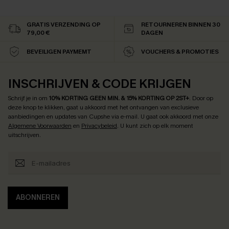
GRATIS VERZENDING OP
RETOURNEREN BINNEN 30
79,00 €
DAGEN
BEVEILIGEN PAYMEMT
VOUCHERS & PROMOTIES
INSCHRIJVEN & CODE KRIJGEN
Schrijf je in om
10% KORTING GEEN MIN. & 15% KORTING OP 2ST+
.
Door op
deze knop te klikken, gaat u akkoord met het ontvangen van exclusieve
aanbiedingen en updates van Cupshe via e-mail. U gaat ook akkoord met onze
Algemene Voorwaarden
en
Privacybeleid
. U kunt zich op elk moment
uitschrijven.
ABONNEREN