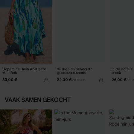
Dopamine Rush Abstracte
Rustige en beheerste
In de details
Midi Rok
gestreepte shorts
broek
33,00 €
22,00 €
26,00 €
28,00 €
33,
VAAK SAMEN GEKOCHT