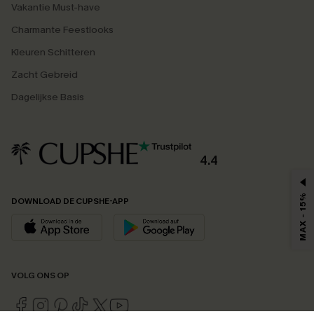
Vakantie Must-have
Charmante Feestlooks
Kleuren Schitteren
Zacht Gebreid
Dagelijkse Basis
4.4
MAX - 15%
DOWNLOAD DE CUPSHE-APP
VOLG ONS OP