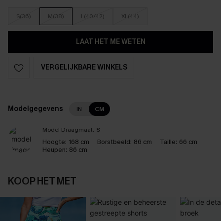
S(36)
M(38)
L(40/42)
XL(44)
LAAT HET ME WETEN
VERGELIJKBARE WINKELS
Modelgegevens
IN
CM
Model Draagmaat:
S
Hoogte:
168 cm
Borstbeeld:
86 cm
Taille:
66 cm
Heupen:
86 cm
KOOP HET MET