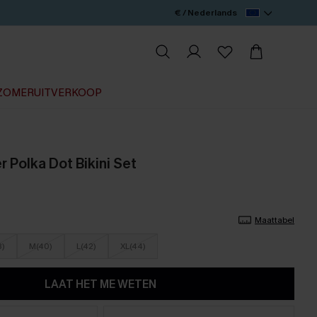
€ / Nederlands
ZOMERUITVERKOOP
 Polka Dot Bikini Set
Maattabel
8)
M(40)
L(42)
XL(44)
LAAT HET ME WETEN