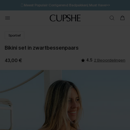
🩱
Meest Populair Corrigerend Badpakken| Must Have>>
💌Abonneer je & ontvang tot 15% korting>>
👙
Koop 3, krijg 15% korting | CODE: SW15
Sportief
Bikini set in zwartbessenpaars
43,00 €
4.5
2 Beoordelingen