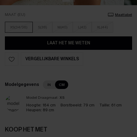
MAAT (EU)
Maattabel
XS(34/36)
S(38)
M(40)
L(42)
XL(44)
LAAT HET ME WETEN
VERGELIJKBARE WINKELS
Modelgegevens
IN
CM
Model Draagmaat:
XS
Hoogte:
164 cm
Borstbeeld:
79 cm
Taille:
61 cm
Heupen:
89 cm
KOOP HET MET