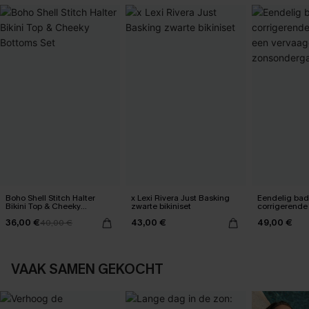
Boho Shell Stitch Halter
x Lexi Rivera Just Basking
Eendelig ba
Bikini Top & Cheeky
zwarte bikiniset
corrigerende
Bottoms Set
een vervaag
36,00 €
43,00 €
49,00 €
40,00 €
zonsonderg
VAAK SAMEN GEKOCHT