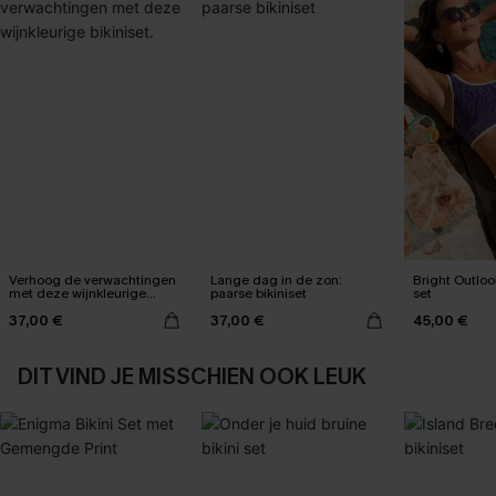
Verhoog de verwachtingen
Lange dag in de zon:
Bright Outloo
met deze wijnkleurige
paarse bikiniset
set
bikiniset.
37,00 €
37,00 €
45,00 €
DIT VIND JE MISSCHIEN OOK LEUK