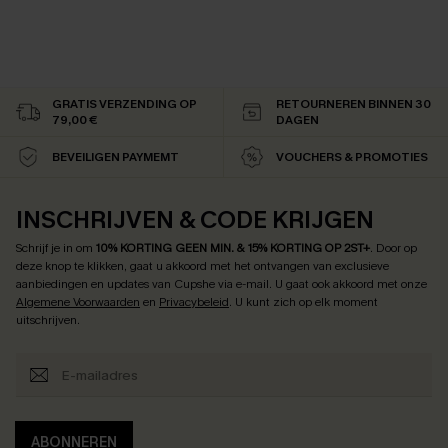
GRATIS VERZENDING OP
RETOURNEREN BINNEN 30
79,00 €
DAGEN
BEVEILIGEN PAYMEMT
VOUCHERS & PROMOTIES
INSCHRIJVEN & CODE KRIJGEN
Schrijf je in om
10% KORTING GEEN MIN. & 15% KORTING OP 2ST+
.
Door op
deze knop te klikken, gaat u akkoord met het ontvangen van exclusieve
aanbiedingen en updates van Cupshe via e-mail. U gaat ook akkoord met onze
Algemene Voorwaarden
en
Privacybeleid
. U kunt zich op elk moment
uitschrijven.
ABONNEREN