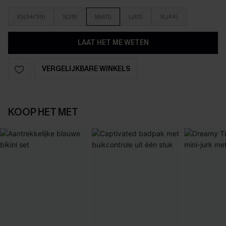
XS(34/36)
S(38)
M(40)
L(42)
XL(44)
LAAT HET ME WETEN
VERGELIJKBARE WINKELS
KOOP HET MET