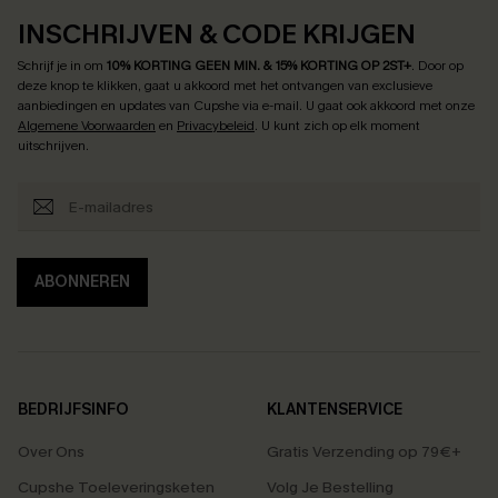
INSCHRIJVEN & CODE KRIJGEN
Schrijf je in om
10% KORTING GEEN MIN. & 15% KORTING OP 2ST+
.
Door op
deze knop te klikken, gaat u akkoord met het ontvangen van exclusieve
aanbiedingen en updates van Cupshe via e-mail. U gaat ook akkoord met onze
Algemene Voorwaarden
en
Privacybeleid
. U kunt zich op elk moment
uitschrijven.
ABONNEREN
BEDRIJFSINFO
KLANTENSERVICE
Over Ons
Gratis Verzending op 79€+
Cupshe Toeleveringsketen
Volg Je Bestelling