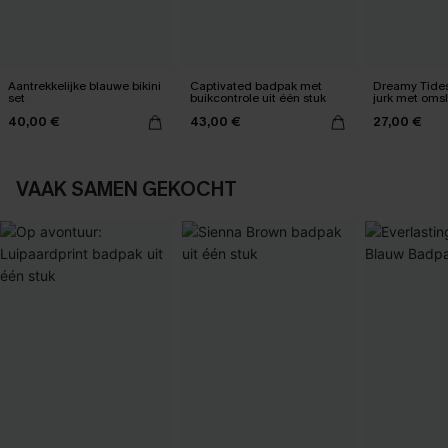
Aantrekkelijke blauwe bikini
Captivated badpak met
Dreamy Tides
set
buikcontrole uit één stuk
jurk met oms
40,00 €
43,00 €
27,00 €
VAAK SAMEN GEKOCHT