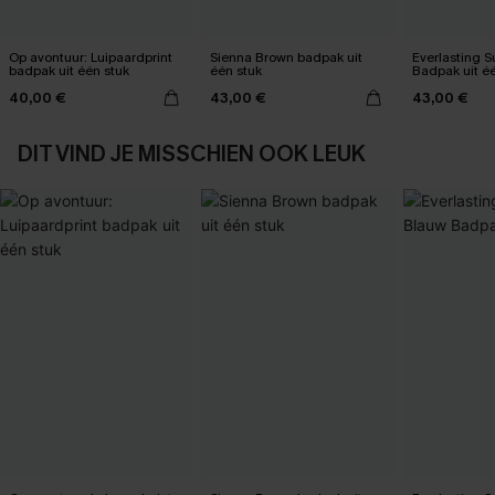
Op avontuur: Luipaardprint
Sienna Brown badpak uit
Everlasting 
badpak uit één stuk
één stuk
Badpak uit é
40,00 €
43,00 €
43,00 €
DIT VIND JE MISSCHIEN OOK LEUK