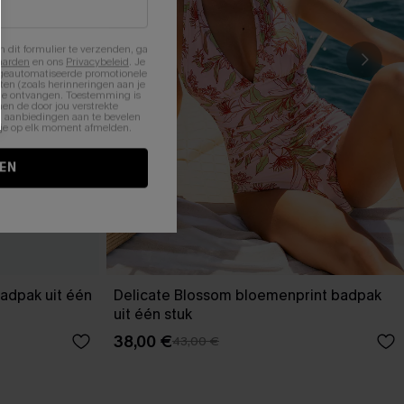
n dit formulier te verzenden, ga
aarden
en ons
Privacybeleid
. Je
 geautomatiseerde promotionele
en (zoals herinneringen aan je
te ontvangen. Toestemming is
en de door jou verstrekte
n aanbiedingen aan te bevelen
nt je op elk moment afmelden.
EN
adpak uit één
Delicate Blossom bloemenprint badpak
uit één stuk
38,00 €
43,00 €