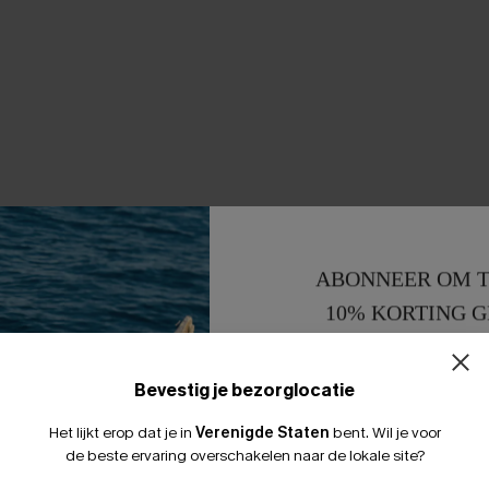
ABONNEER OM T
10% KORTING G
15% KORTING 
Bevestig je bezorglocatie
Het lijkt erop dat je in
Verenigde Staten
bent.
Wil je voor
de beste ervaring overschakelen naar de lokale site?