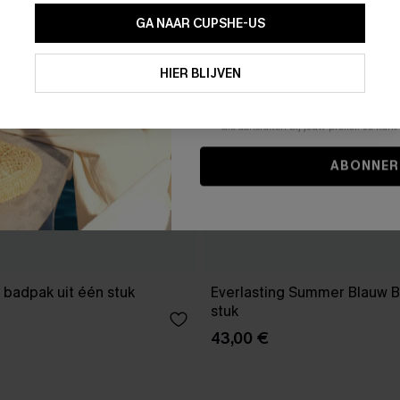
GA NAAR CUPSHE-US
Door je contactgegevens in te vullen e
je akkoord met onze
Algemene Voorw
HIER BLIJVEN
stemt er tevens mee in om herhaalde
en gepersonaliseerde marketingbericht
winkelwagen) en e-mails van Cupshe 
niet vereist voor een aankoop. We kunn
informatie gebruiken om producten e
die aansluiten bij jouw profiel. Je ku
ABONNER
 badpak uit één stuk
Everlasting Summer Blauw B
stuk
43,00 €