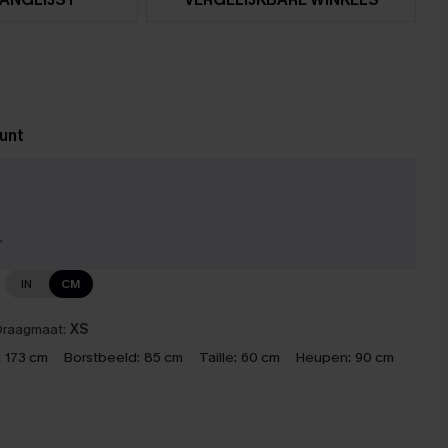
unt
r
IN
CM
raagmaat:
XS
:
173 cm
Borstbeeld:
85 cm
Taille:
60 cm
Heupen:
90 cm