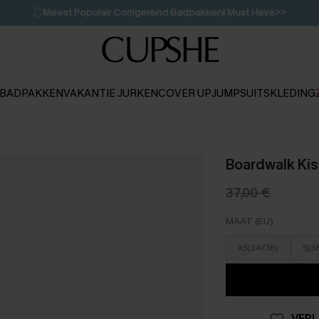
💌Abonneer je & ontvang tot 15% korting>>
👙
Koop 3, krijg 15% korting | CODE: SW15
BADPAKKEN
VAKANTIE JURKEN
COVER UP
JUMPSUITS
KLEDING
Boardwalk Kis
37,00 €
MAAT (EU)
XS(34/36)
S(3
VERL