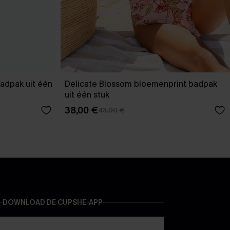
adpak uit één
Delicate Blossom bloemenprint badpak
uit één stuk
38,00 €
43,00 €
DOWNLOAD DE CUPSHE-APP