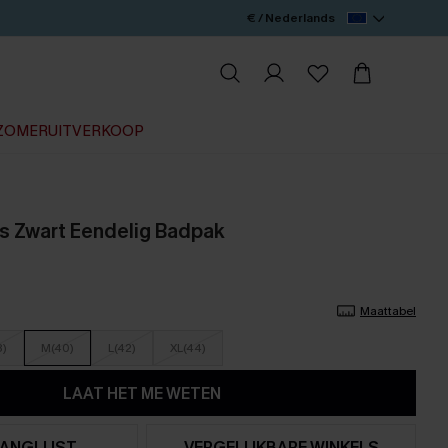
€ / Nederlands
ZOMERUITVERKOOP
s Zwart Eendelig Badpak
Maattabel
8)
M(40)
L(42)
XL(44)
LAAT HET ME WETEN
ANGLIJST
VERGELIJKBARE WINKELS