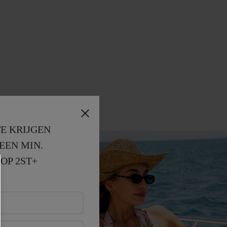
E KRIJGEN
EEN MIN. 
OP 2ST+