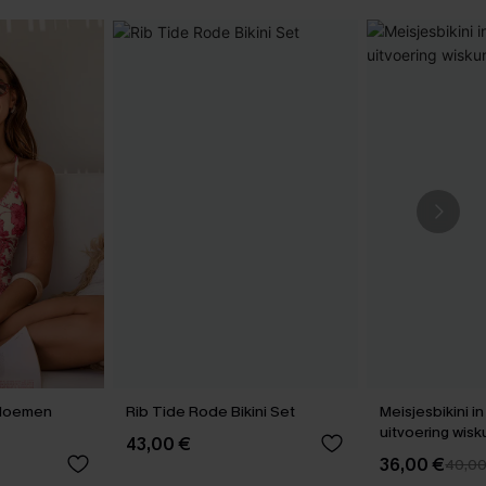
Bloemen
Rib Tide Rode Bikini Set
Meisjesbikini i
uitvoeri
43,00 €
36,00 €
40,0