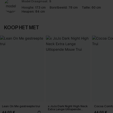
Model Draagmaat:
S
Hoogte:
173 cm
Borstbeeld:
78 cm
Taille:
60 cm
Heupen:
84 cm
KOOP HET MET
Lean On Me gestreepte trui
x JoJo Dark Night High Neck
Cocoa Comfor
Extra Lange Uitlopende
44,00 €
44,00 €
Mouw Trui