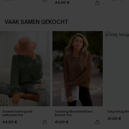
44,00 €
VAAK SAMEN GEKOCHT
Groene honingraat
Toasting Marshmallows
Volg terug Bru
pofmouw trui
Bruine Trui
41,00 €
44,00 €
41,00 €