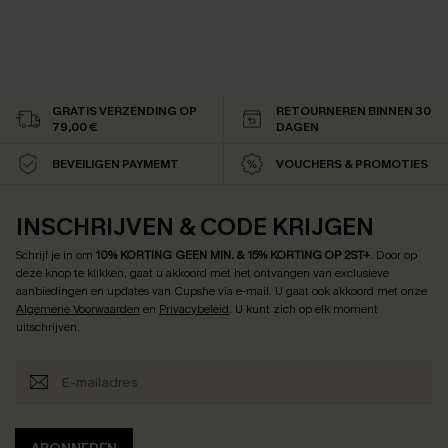
GRATIS VERZENDING OP
RETOURNEREN BINNEN 30
79,00 €
DAGEN
BEVEILIGEN PAYMEMT
VOUCHERS & PROMOTIES
INSCHRIJVEN & CODE KRIJGEN
Schrijf je in om
10% KORTING GEEN MIN. & 15% KORTING OP 2ST+
.
Door op
deze knop te klikken, gaat u akkoord met het ontvangen van exclusieve
aanbiedingen en updates van Cupshe via e-mail. U gaat ook akkoord met onze
Algemene Voorwaarden
en
Privacybeleid
. U kunt zich op elk moment
uitschrijven.