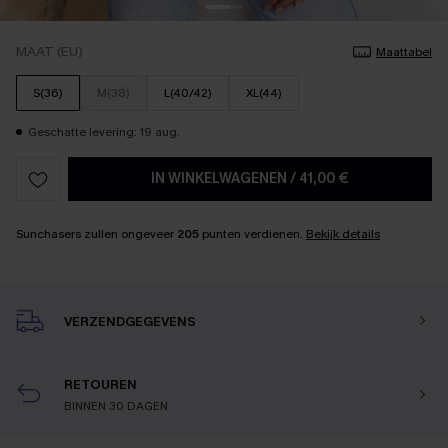
MAAT (EU)
Maattabel
S(36)
M(38)
L(40/42)
XL(44)
Geschatte levering: 19 aug.
IN WINKELWAGENEN
/
41,00 €
Sunchasers zullen ongeveer
205
punten verdienen.
Bekijk details
VERZENDGEGEVENS
RETOUREN
BINNEN 30 DAGEN