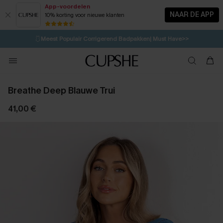
App-voordelen
NAAR DE APP
10% korting voor nieuwe klanten
LAATSTE KANS
⚡️
| Tot 50% korting>>
🩱
Meest Populair Corrigerend Badpakken| Must Have>>
💌Abonneer je & ontvang tot 15% korting>>
👙
Koop 3, krijg 15% korting | CODE: SW15
Breathe Deep Blauwe Trui
41,00 €