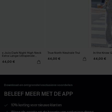
x JoJo Dark Night High Neck
True North Neutrale Trui
In the Know Gr
Extra Lange Uitlopende
44,00 €
44,00 €
Mouw Trui
44,00 €
Download en ontgrendel exclusieve voordelen
BELEEF MEER MET DE APP
10% korting voor nieuwe klanten
Wees als eerste op de hoogte van exclusieve drops