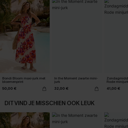
Bondi Bloom maxi-jurk met
In the Moment zwarte mini-
Zondagmidda
bloemenprint
jurk
Rode minijur
50,00 €
32,00 €
41,00 €
DIT VIND JE MISSCHIEN OOK LEUK