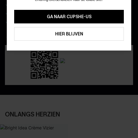
Wees als eerste op de hoogte van exclusieve drops
10% KORTING GEEN MIN. 
Real-time besteltracking
15% KORTING OP 2ST+
GA NAAR CUPSHE-US
Geniet van eenvoudig retourneren via de app
ABONNEREN
HIER BLIJVEN
DOWNLOAD DE CUPSHE-APP
ONLANGS HERZIEN