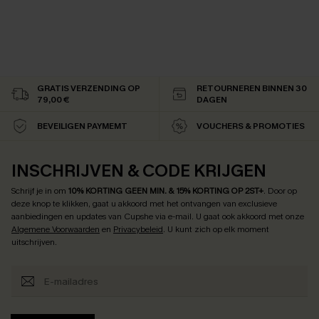
GRATIS VERZENDING OP
RETOURNEREN BINNEN 30
79,00 €
DAGEN
BEVEILIGEN PAYMEMT
VOUCHERS & PROMOTIES
INSCHRIJVEN & CODE KRIJGEN
Schrijf je in om
10% KORTING GEEN MIN. & 15% KORTING OP 2ST+
.
Door op
deze knop te klikken, gaat u akkoord met het ontvangen van exclusieve
aanbiedingen en updates van Cupshe via e-mail. U gaat ook akkoord met onze
Algemene Voorwaarden
en
Privacybeleid
. U kunt zich op elk moment
uitschrijven.