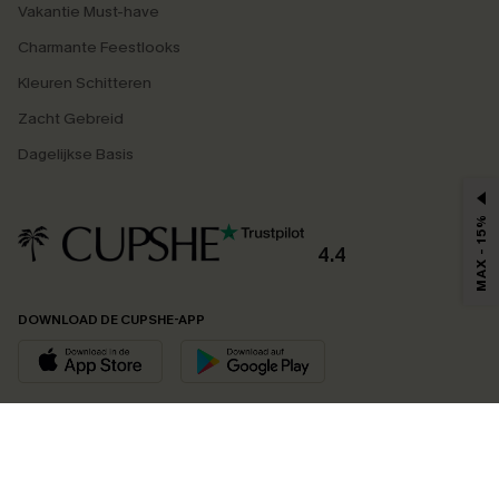
Vakantie Must-have
Charmante Feestlooks
Kleuren Schitteren
Zacht Gebreid
Dagelijkse Basis
MAX - 15%
4.4
DOWNLOAD DE CUPSHE-APP
VOLG ONS OP