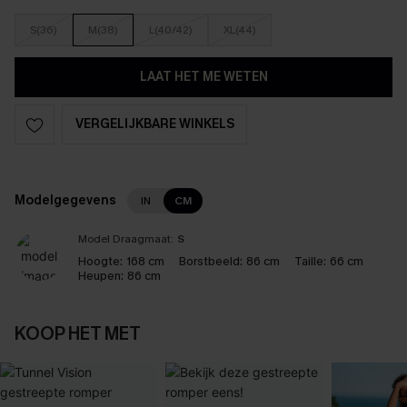
S(36)
M(38)
L(40/42)
XL(44)
LAAT HET ME WETEN
VERGELIJKBARE WINKELS
Modelgegevens
IN
CM
Model Draagmaat:
S
Hoogte:
168 cm
Borstbeeld:
86 cm
Taille:
66 cm
Heupen:
86 cm
KOOP HET MET