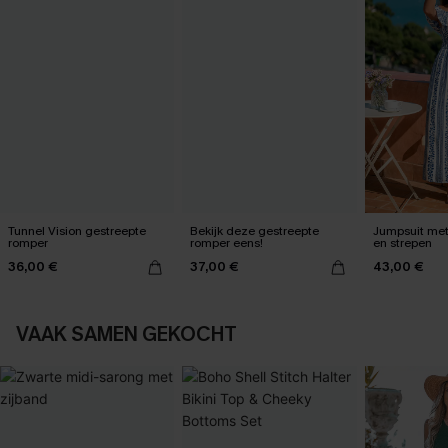
Tunnel Vision gestreepte
Bekijk deze gestreepte
Jumpsuit met
romper
romper eens!
en strepen
36,00 €
37,00 €
43,00 €
VAAK SAMEN GEKOCHT