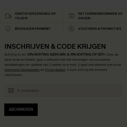
GRATIS VERZENDING OP
RETOURNEREN BINNEN 30
79,00 €
DAGEN
BEVEILIGEN PAYMEMT
VOUCHERS & PROMOTIES
INSCHRIJVEN & CODE KRIJGEN
Schrijf je in om
10% KORTING GEEN MIN. & 15% KORTING OP 2ST+
.
Door op
deze knop te klikken, gaat u akkoord met het ontvangen van exclusieve
aanbiedingen en updates van Cupshe via e-mail. U gaat ook akkoord met onze
Algemene Voorwaarden
en
Privacybeleid
. U kunt zich op elk moment
uitschrijven.
ABONNEREN