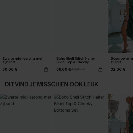
Zwarte midi-sarong met
Boho Shell Stitch Halter
Bosgroene ma
zijband
Bikini Top & Cheeky
zijsplit
Bottoms Set
30,00 €
36,00 €
32,00 €
40,00 €
DIT VIND JE MISSCHIEN OOK LEUK