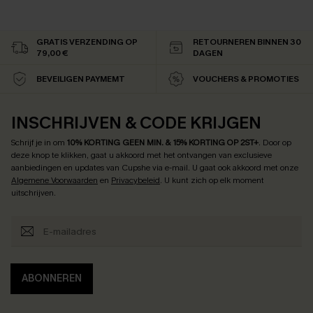
GRATIS VERZENDING OP
RETOURNEREN BINNEN 30
79,00 €
DAGEN
BEVEILIGEN PAYMEMT
VOUCHERS & PROMOTIES
INSCHRIJVEN & CODE KRIJGEN
Schrijf je in om
10% KORTING GEEN MIN. & 15% KORTING OP 2ST+
.
Door op
deze knop te klikken, gaat u akkoord met het ontvangen van exclusieve
aanbiedingen en updates van Cupshe via e-mail. U gaat ook akkoord met onze
Algemene Voorwaarden
en
Privacybeleid
. U kunt zich op elk moment
uitschrijven.
ABONNEREN