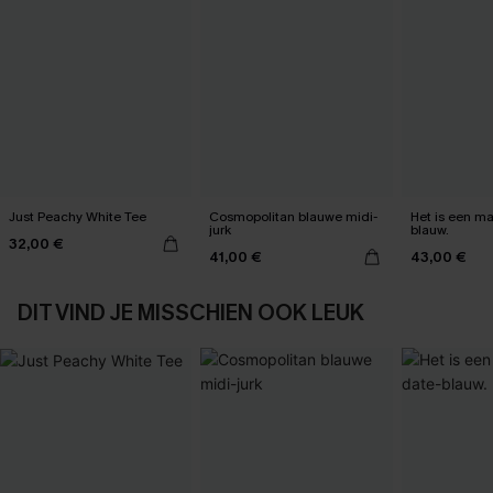
Just Peachy White Tee
Cosmopolitan blauwe midi-
Het is een max
jurk
blauw.
32,00 €
41,00 €
43,00 €
DIT VIND JE MISSCHIEN OOK LEUK