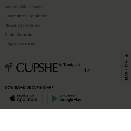
Vakantie Must-have
Charmante Feestlooks
Kleuren Schitteren
Zacht Gebreid
Dagelijkse Basis
MAX - 15%
4.4
DOWNLOAD DE CUPSHE-APP
VOLG ONS OP