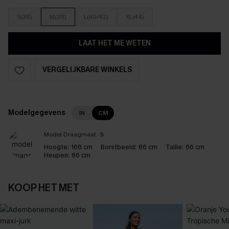
S(36)
M(38)
L(40/42)
XL(44)
LAAT HET ME WETEN
VERGELIJKBARE WINKELS
Modelgegevens
IN
CM
Model Draagmaat:
S
Hoogte:
168 cm
Borstbeeld:
86 cm
Taille:
66 cm
Heupen:
86 cm
KOOP HET MET