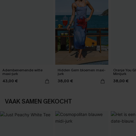
Adembenemende witte
Hidden Gem bloemen maxi-
Oranje You G
maxi-jurk
jurk
Minijurk
43,00 €
38,00 €
38,00 €
VAAK SAMEN GEKOCHT