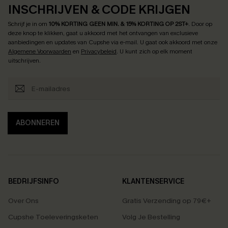
INSCHRIJVEN & CODE KRIJGEN
Schrijf je in om
10% KORTING GEEN MIN. & 15% KORTING OP 2ST+
.
Door op
deze knop te klikken, gaat u akkoord met het ontvangen van exclusieve
aanbiedingen en updates van Cupshe via e-mail. U gaat ook akkoord met onze
Algemene Voorwaarden
en
Privacybeleid
. U kunt zich op elk moment
uitschrijven.
ABONNEREN
BEDRIJFSINFO
KLANTENSERVICE
Over Ons
Gratis Verzending op 79€+
Cupshe Toeleveringsketen
Volg Je Bestelling