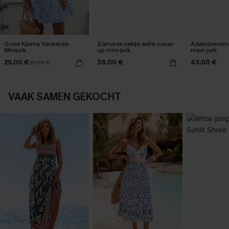
Good Karma Versierde
Zomerse liefde witte cover-
Adembeneme
Minijurk
up mini-jurk
maxi-jurk
25,00 €
38,00 €
43,00 €
31,00 €
VAAK SAMEN GEKOCHT