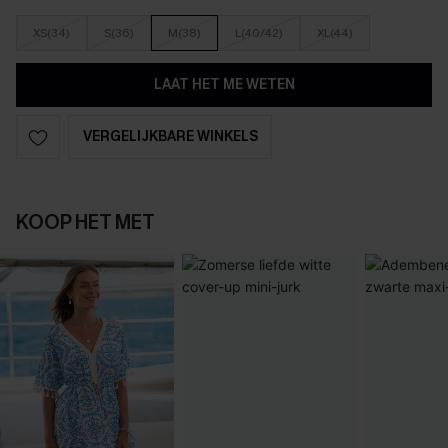
XS(34)
S(36)
M(38)
L(40/42)
XL(44)
LAAT HET ME WETEN
VERGELIJKBARE WINKELS
KOOP HET MET