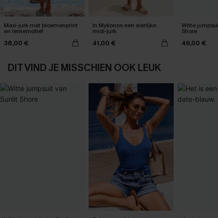
Maxi-jurk met bloemenprint
In Mykonos een sierlijke
Witte jumpsui
en lentemotief
midi-jurk
Shore
38,00 €
41,00 €
46,00 €
DIT VIND JE MISSCHIEN OOK LEUK