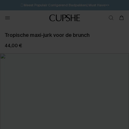
🩱
Meest Populair Corrigerend Badpakken| Must Have>>
12H:38M:10S
👙
Koop 3, krijg 15% korting | CODE: SW15
💌Abonneer je & ontvang tot 15% korting>>
Tropische maxi-jurk voor de brunch
44,00 €