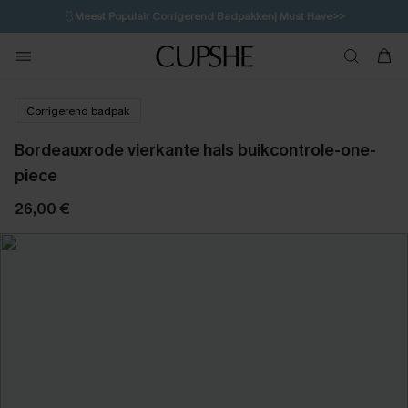
🩱
Meest Populair Corrigerend Badpakken| Must Have>>
14H:20M:49S
👙
Koop 3, krijg 15% korting | CODE: SW15
💌Abonneer je & ontvang tot 15% korting>>
Corrigerend badpak
Bordeauxrode vierkante hals buikcontrole-one-
piece
26,00 €