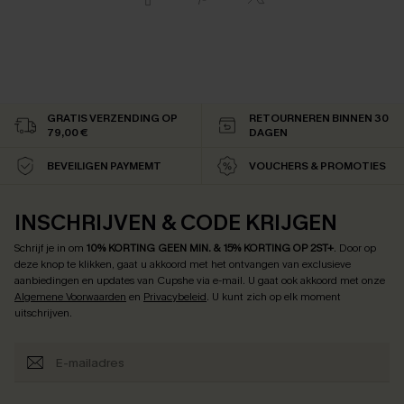
GRATIS VERZENDING OP
RETOURNEREN BINNEN 30
79,00 €
DAGEN
BEVEILIGEN PAYMEMT
VOUCHERS & PROMOTIES
INSCHRIJVEN & CODE KRIJGEN
Schrijf je in om
10% KORTING GEEN MIN. & 15% KORTING OP 2ST+
.
Door op
deze knop te klikken, gaat u akkoord met het ontvangen van exclusieve
aanbiedingen en updates van Cupshe via e-mail. U gaat ook akkoord met onze
Algemene Voorwaarden
en
Privacybeleid
. U kunt zich op elk moment
uitschrijven.