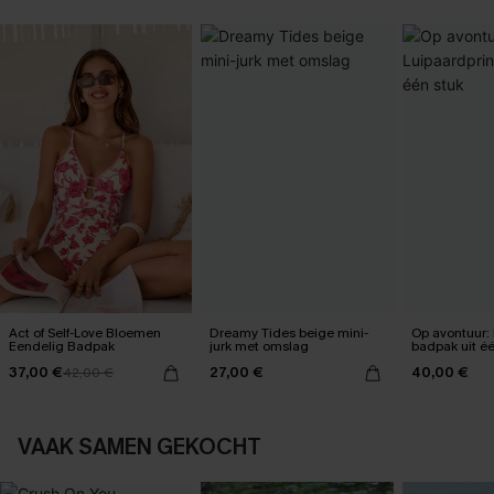
Act of Self-Love Bloemen
Dreamy Tides beige mini-
Op avontuur: 
Eendelig Badpak
jurk met omslag
badpak uit éé
37,00 €
27,00 €
40,00 €
42,00 €
VAAK SAMEN GEKOCHT