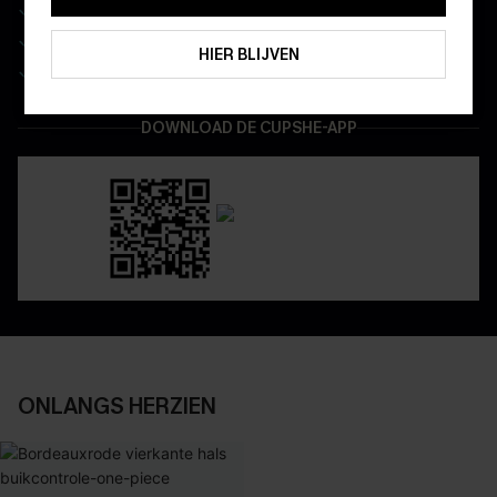
Wees als eerste op de hoogte van exclusieve drops
ABONNEREN
Real-time besteltracking
HIER BLIJVEN
Geniet van eenvoudig retourneren via de app
DOWNLOAD DE CUPSHE-APP
ONLANGS HERZIEN