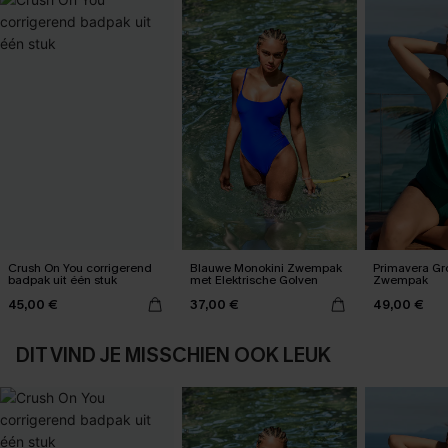
Crush On You corrigerend
Blauwe Monokini Zwempak
Primavera Gr
badpak uit één stuk
met Elektrische Golven
Zwempak
45,00 €
37,00 €
49,00 €
DIT VIND JE MISSCHIEN OOK LEUK