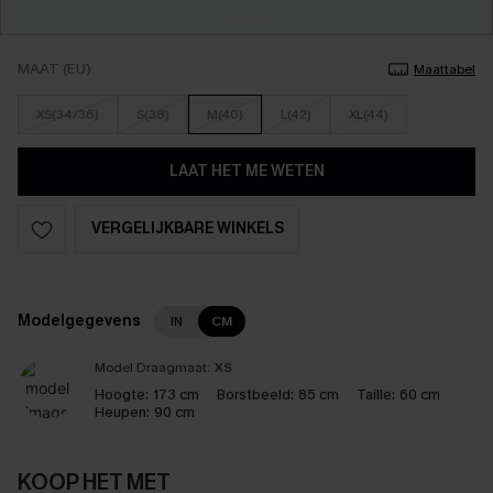
MAAT (EU)
Maattabel
XS(34/36)
S(38)
M(40)
L(42)
XL(44)
LAAT HET ME WETEN
VERGELIJKBARE WINKELS
Modelgegevens
IN
CM
Model Draagmaat:
XS
Hoogte:
173 cm
Borstbeeld:
85 cm
Taille:
60 cm
Heupen:
90 cm
KOOP HET MET